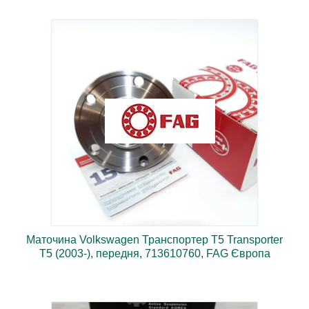
Німецька якість, висока надійність.
Маточина Volkswagen Транспортер Т5 Transporter
T5 (2003-), передня, 713610760, FAG Європа
Деталі німецького виробництва, преміум якість.