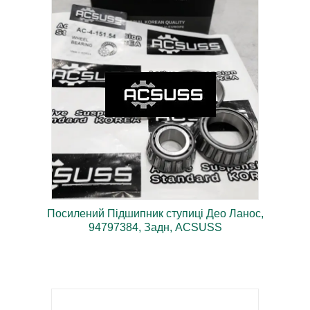
Деталі німецького виробництва,
преміум якість.
Посилений Підшипник ступиці Део Ланос,
94797384, Задн, ACSUSS
В комплекті 2 шт! Країна-виробник – Південна Корея.
Оригінал! Гарантія якості.
В комплекті 2 шт! Країна-виробник –
Південна Корея. Оригінал! Гарантія