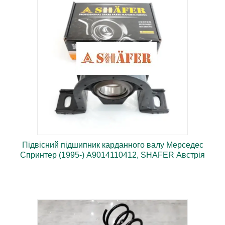
якості.
Підвісний підшипник карданного валу Мерседес
Спринтер (1995-) A9014110412, SHAFER Австрія
Надійні та якісні австрійські запчастини. Допоможемо
правильно підібрати модель.
Надійні та якісні австрійські
запчастини. Допоможемо правильно
підібрати модель.