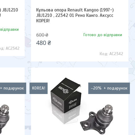
) JBJ1210
Кульова опора Renault Kangoo (1997-)
!
JBJ1210 , 22342 01 Рено Канго. Аксусс
КОРЕЯ!
 відправки
600 ₴
Готово до відправки
480 ₴
AC2342
AC2342
KOREA!
–20%