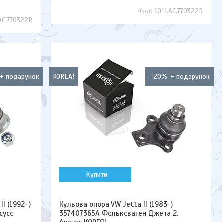
1011.AC.770322R
AC.770322R
KOREA!
–20%
Купити
II (1992-)
Кульова опора VW Jetta II (1983-)
сусс
357407365A Фольксваген Джета 2.