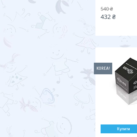
540 ₴
432 ₴
KOREA!
Купити