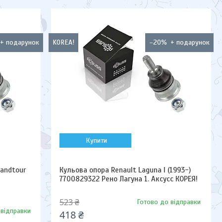
KOREA!
–20%
Купити
randtour
Кульова опора Renault Laguna I (1993-)
7700829322 Рено Лагуна 1. Аксусс КОРЕЯ!
523 ₴
Готово до відправки
 відправки
418 ₴