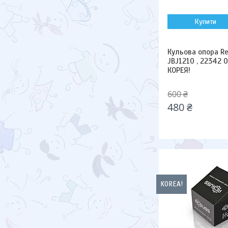
Купити
Кульова опора Ren
JBJ1210 , 22342 0
КОРЕЯ!
600 ₴
480 ₴
KOREA!