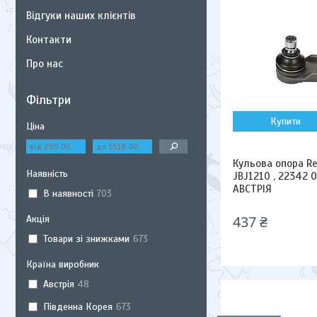
Відгуки наших клієнтів
Контакти
Про нас
Фільтри
Купити
Ціна
Кульова опора Re
Наявність
JBJ1210 , 22342 0
АВСТРІЯ
В наявності
703
437 ₴
Акція
Товари зі знижками
673
Країна виробник
Австрія
48
Південна Корея
673