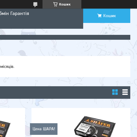
Кошик
мін Гарантія
Кошик
місяців.
Цена ШАРА!