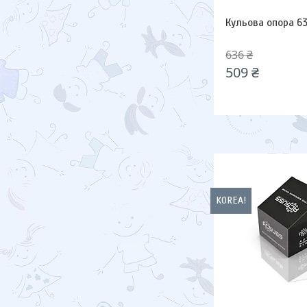
Кульова опора 63
636 ₴
509 ₴
KOREA!