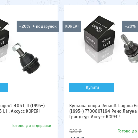
–20%
KOREA!
–20%
Купити
geot 406 I, II (1995-)
Кульова опора Renault Laguna G
, II. Аксусс КОРЕЯ!
(1993-) 7700807194 Рено Лагуна
Грандтур. Аксусс КОРЕЯ!
Готово до відправки
523 ₴
Готово до