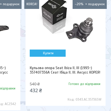
KOREA!
–20%
Купити
85-)
Кульова опора Seat Ibiza II, III (1993-)
ксусс
357407356A Сеат Ібіца II, III. Аксусс КОРЕЯ!
540 ₴
Готово до відправки
 відправки
432 ₴
0343.AC.357365W
AC2342