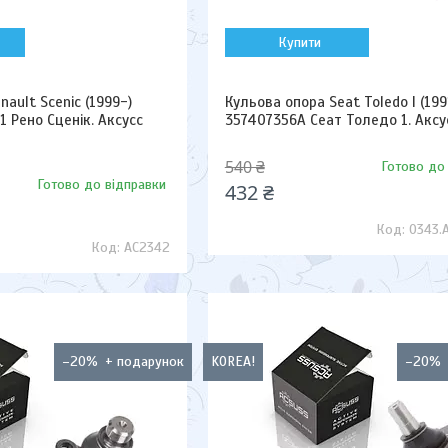
Купити
ault Scenic (1999-)
Кульова опора Seat Toledo I (199
1 Рено Сценік. Аксусс
357407356A Сеат Толедо 1. Аксу
540 ₴
Готово до
Готово до відправки
432 ₴
0343.
AC2342
–20%
KOREA!
–20%