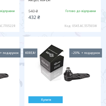
Аксусс КОРЕЯ!
540 ₴
 відправки
Готово до відправки
432 ₴
AC.770322R
0343.AC.357365W
KOREA!
–20%
Купити