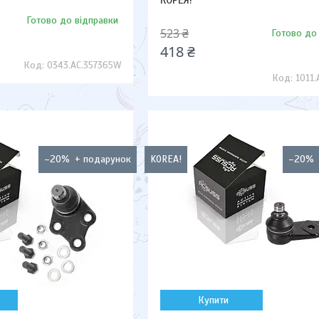
КОРЕЯ!
Готово до відправки
523 ₴
Готово до
418 ₴
0343.AC.357365W
1011.
–20%
KOREA!
–20%
Купити