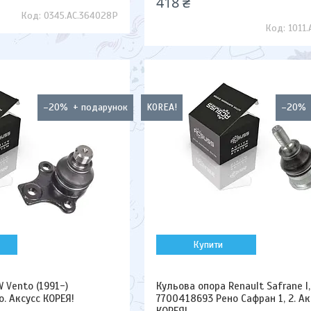
418 ₴
0345.AC.364028P
1011.
–20%
KOREA!
–20%
Купити
 Vento (1991-)
Кульова опора Renault Safrane I, 
. Аксусс КОРЕЯ!
7700418693 Рено Сафран 1, 2. Ак