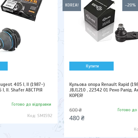
KOREA!
–20%
Купити
geot 405 I, II (1987-)
Кульова опора Renault Rapid (19
, II. Shafer АВСТРІЯ
JBJ1210 , 22342 01 Рено Рапід. А
КОРЕЯ!
Готово до відправки
600 ₴
Готово до
SM1592
480 ₴