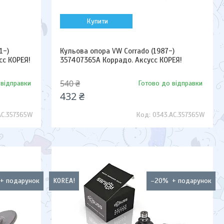
Купити
1-)
Кульова опора VW Corrado (1987-)
сс КОРЕЯ!
357407365A Коррадо. Аксусс КОРЕЯ!
540 ₴
 відправки
Готово до відправки
432 ₴
AC.357365W
0343.AC.357365W
KOREA!
–20%