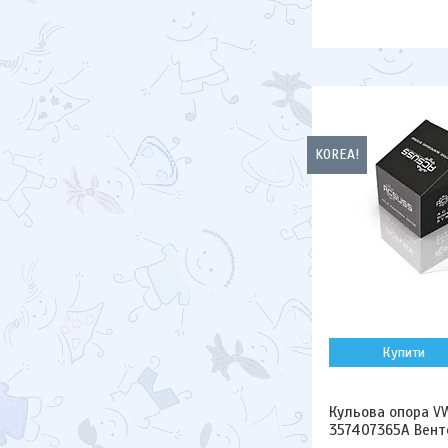
KOREA!
Купити
Кульова опора VW
357407365A Венто