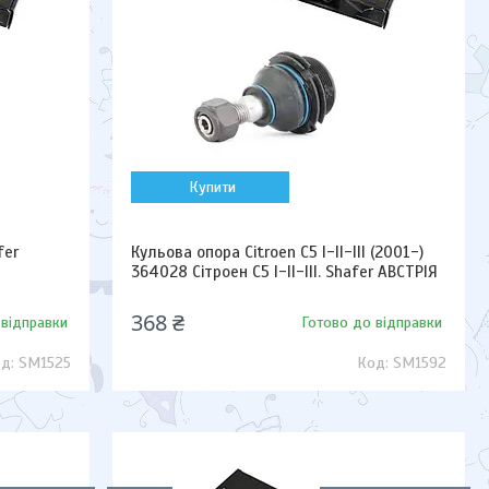
Купити
fer
Кульова опора Citroen C5 I-II-III (2001-)
364028 Сітроен С5 I-II-III. Shafer АВСТРІЯ
368 ₴
 відправки
Готово до відправки
SM1525
SM1592