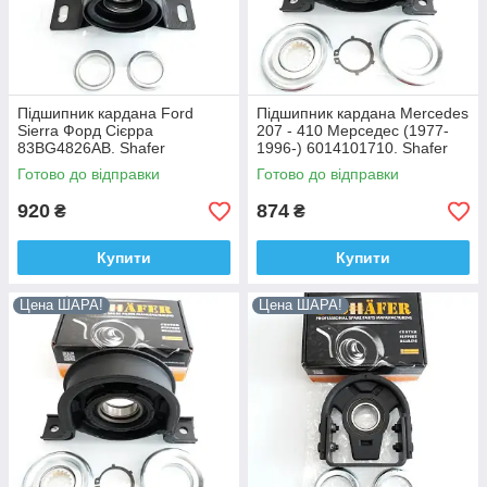
Підшипник кардана Ford
Підшипник кардана Mercedes
Sierra Форд Сієрра
207 - 410 Мерседес (1977-
83BG4826AB. Shafer
1996-) 6014101710. Shafer
АВСТРІЯ
АВСТРІЯ
Готово до відправки
Готово до відправки
920
874
₴
₴
Купити
Купити
Посилений підвісний підшипник кардана Mercedes
Цена ШАРА!
Цена ШАРА!
Sprinter Мерседес Спринтер (1995-) A9014110412,
ACSUSS Корея.
Надійна корейська якість, доступна ціна. Гарантійне
обслуговування від офіційного дилера.
Надійна корейська якість, доступна
ціна. Гарантійне обслуговування від
офіційного дилера.