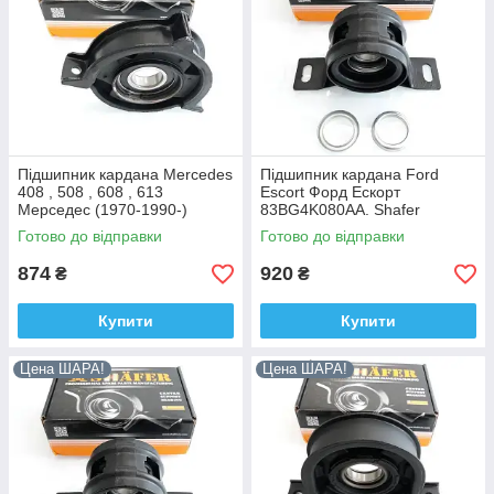
Підшипник кардана Mercedes
Підшипник кардана Ford
408 , 508 , 608 , 613
Escort Форд Ескорт
Мерседес (1970-1990-)
83BG4K080AA. Shafer
3094100110. Shafer АВСТРІЯ
АВСТРІЯ
Готово до відправки
Готово до відправки
874
920
₴
₴
Підвісний підшипник карданного валу Mercedes
Купити
Купити
Sprinter Мерседес Спринтер (1995-) A9014110412,
SHAFER Австрія.
Цена ШАРА!
Цена ШАРА!
Високий рівень надійності, відповідність світовим
стандартам якості, адекватні ціни.
Високий рівень надійності,
відповідність світовим стандартам
якості, адекватні ціни.