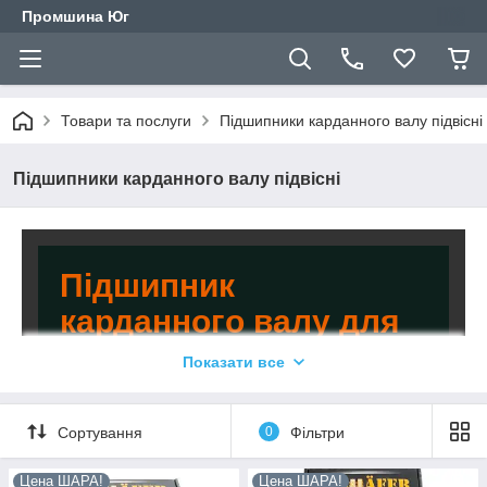
Промшина Юг
Товари та послуги
Підшипники карданного валу підвісні
Підшипники карданного валу підвісні
Підшипник
карданного валу для
автомобілів різних
Показати все
марок!
Сортування
0
Фільтри
Компанія «Промшина Юг» -
офіційний дилер виробників ACSUSS
Цена ШАРА!
Цена ШАРА!