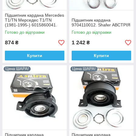
Підшипник кардана Mercedes
T1/TN Мерседес T1/TN
Підшипник кардана
(1981-1995-) 6015860041.
9704110012. Shafer АВСТРІЯ
Shafer АВСТРІЯ
Готово до відправки
Готово до відправки
874
1 242
₴
₴
Купити
Купити
Цена ШАРА!
Цена ШАРА!
Підвісний підшипник карданного валу Mercedes
Sprinter 906 Мерседес Спринтер 906 (2006-)
9064100881, SHAFER.
Країна-виробник – Австрія. Деталь для ремонту
автомобіля дуже високої якості і надійності.
Країна-виробник – Австрія. Деталь для
ремонту автомобіля дуже високої
якості і надійності.
Підшипник кардана
Підшипник кардана