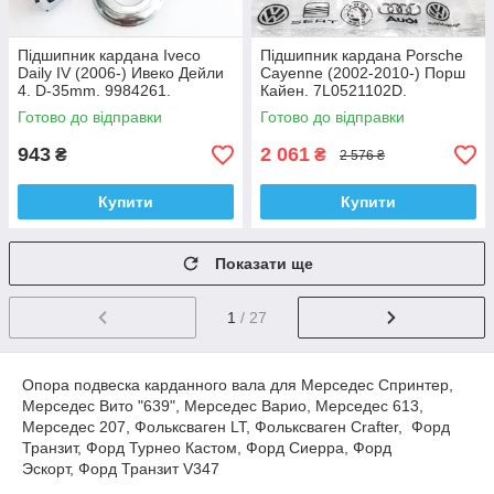
Підшипник кардана Iveco
Підшипник кардана Porsche
Daily IV (2006-) Ивеко Дейли
Cayenne (2002-2010-) Порш
4. D-35mm. 9984261.
Кайен. 7L0521102D.
Підвісний. Shafer АВСТРІЯ
Підвісний. Vag GERMANY
Готово до відправки
Готово до відправки
943
2 061
₴
₴
2 576 ₴
Купити
Купити
Показати ще
1
/ 27
Опора подвеска карданного вала для Мерседес Спринтер,
Мерседес Вито "639", Мерседес Варио, Мерседес 613,
Мерседес 207, Фольксваген LT, Фольксваген Crafter, Форд
Транзит, Форд Турнео Кастом, Форд Сиерра, Форд
Эскорт, Форд Транзит V347