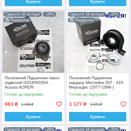
Купити
Купити
Гарантія 18 місяців!
–20%
Гарантія 18 місяців!
–20%
Подарунок
Подарунок
Посилений Підшипник півосі
Посилений Підшипник
підвісний 02G409335A.
кардану Mercedes 207 - 410
Acsuss КОРЕЯ!
Мерседес (1977-1996-)
6014101710. Acsuss КОРЕЯ!
Підшипник підвісний карданного валу Ford Transit
Готово до відправки
Готово до відправки
Форд Транзит (1991-2000) 92VB4826BB, SHAFER
883
1 177
₴
₴
1 104 ₴
1 472 ₴
Австрія.
Дуже висока якість, офіційна гарантія. Допоможемо
Купити
Купити
підібрати деталі під індивідуальні параметри вашого
авто.
Дуже висока якість, офіційна гарантія.
Гарантія 18 місяців!
–20%
Гарантія 18 місяців!
–20%
Допоможемо підібрати деталі під