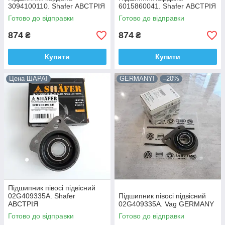
3094100110. Shafer АВСТРІЯ
6015860041. Shafer АВСТРІЯ
Готово до відправки
Готово до відправки
874
874
₴
₴
Купити
Купити
Цена ШАРА!
GERMANY!
–20%
Посилений Підвісний підшипник кардана
Mercedes Sprinter 906 Мерседес Спринтер 906
(2006-) 9064100881, ACSUSS.
Наша компанія офіційно представляє
південнокорейського виробника ACSUSS, надає реальну
Підшипник півосі підвісний
Наша компанія офіційно представляє
гарантію і обслуговування.
02G409335A. Shafer
Підшипник півосі підвісний
південнокорейського виробника
АВСТРІЯ
02G409335A. Vag GERMANY
ACSUSS, надає реальну гарантію і
Готово до відправки
Готово до відправки
обслуговування.