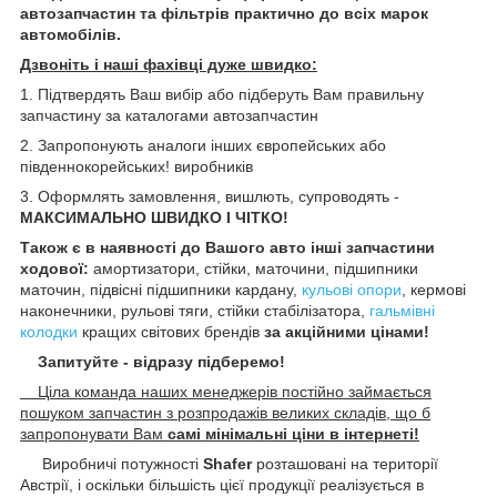
автозапчастин та фільтрів практично до всіх марок
автомобілів.
Дзвоніть і наші фахівці дуже швидко:
1. Підтвердять Ваш вибір або підберуть Вам правильну
запчастину за каталогами автозапчастин
2. Запропонують аналоги інших європейських або
південнокорейських! виробників
3. Оформлять замовлення, вишлють, супроводять -
МАКСИМАЛЬНО ШВИДКО І ЧІТКО!
Також є в наявності до Вашого авто інші запчастини
ходової:
амортизатори, стійки, маточини
, підшипники
маточин,
підвісні підшипники кардану,
кульові опори
, кермові
наконечники, рульові тяги, стійки стабілізатора,
гальмівні
колодки
кращих світових брендів
за акційними цінами!
Запитуйте - відразу підберемо!
Ціла команда наших менеджерів постійно займається
пошуком запчастин з розпродажів великих складів, що б
запропонувати Вам
самі мінімальні ціни в інтернеті!
Виробничі потужності
Shafer
розташовані на території
Австрії, і оскільки більшість цієї продукції реалізується в