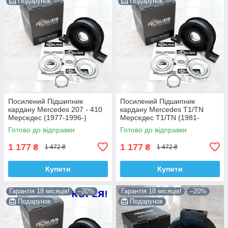
Подарунок
Подарунок
Посилений Підшипник
Посилений Підшипник
кардану Mercedes 207 - 410
кардану Mercedes T1/TN
Мерседес (1977-1996-)
Мерседес T1/TN (1981-
6014101710. Acsuss КОРЕЯ!
1995-) 6015860041. Acsuss
Готово до відправки
Готово до відправки
КОРЕЯ!
1 177
1 177
₴
₴
1 472 ₴
1 472 ₴
Купити
Купити
Гарантія 18 місяців!
–20%
Гарантія 18 місяців!
–20%
Подарунок
Подарунок