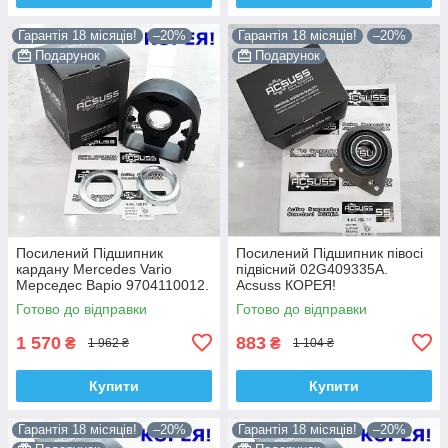
Гарантія 18 місяців!
–20%
Гарантія 18 місяців!
–20%
Подарунок
Подарунок
Посилений Підшипник
Посилений Підшипник півосі
кардану Mercedes Vario
підвісний 02G409335A.
Мерседес Варіо 9704110012.
Acsuss КОРЕЯ!
Acsuss КОРЕЯ!
Готово до відправки
Готово до відправки
1 570
883
₴
₴
1 962 ₴
1 104 ₴
Купити
Купити
Гарантія 18 місяців!
–20%
Гарантія 18 місяців!
–20%