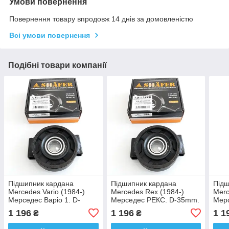
Умови повернення
Повернення товару впродовж 14 днів за домовленістю
Всі умови повернення
Подібні товари компанії
Підшипник кардана
Підшипник кардана
Підш
Mercedes Vario (1984-)
Mercedes Rex (1984-)
Merc
Мерседес Варіо 1. D-
Мерседес РЕКС. D-35mm.
Мер
35mm. 4604100222.
4604100222. Підвісний.
4604
1 196
1 196
1 1
₴
₴
Підвісний. Shafer АВСТРІЯ
Shafer АВСТРІЯ
Shaf