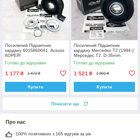
Посилений Підшипник
Посилений Підшипник
кардану 6015860041. Acsuss
кардану Mercedes T2 (1984-)
КОРЕЯ!
Мерседес Т2. D-35mm.
4604100222. Підвісний.
Готово до відправки
Готово до відправки
Acsuss КОРЕЯ!
1 177
1 521
₴
₴
1 472 ₴
1 901 ₴
Купити
Купити
Показати ще
Про нас
100% позитивних з 165 відгуків за рік