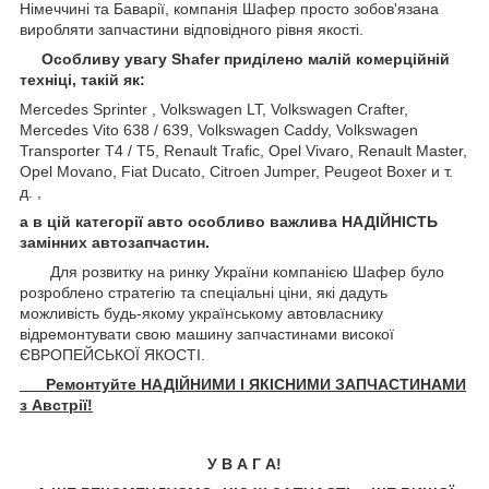
Німеччині та Баварії, компанія Шафер просто зобов'язана
виробляти запчастини відповідного рівня якості.
Особливу увагу Shafer приділено малій комерційній
техніці, такій як:
Mercedes Sprinter , Volkswagen LT, Volkswagen Crafter,
Mercedes Vito 638 / 639, Volkswagen Caddy, Volkswagen
Transporter T4 / T5, Renault Trafic, Opel Vivaro, Renault Master,
Opel Movano, Fiat Ducato, Citroen Jumper, Peugeot Boxer и т.
д. ,
а в цій категорії авто особливо важлива НАДІЙНІСТЬ
замінних автозапчастин.
Для розвитку на ринку України компанією Шафер було
розроблено стратегію та спеціальні ціни, які дадуть
можливість будь-якому українському автовласнику
відремонтувати свою машину запчастинами високої
ЄВРОПЕЙСЬКОЇ ЯКОСТІ.
Ремонтуйте НАДІЙНИМИ І ЯКІСНИМИ ЗАПЧАСТИНАМИ
з Австрії!
У В А Г А!