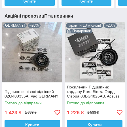
Купити
Купити
Акційні пропозиції та новинки
GERMANY!
–20%
Гарантія 18 місяців!
–20%
Подарунок
Посилений Підшипник
Підшипник півосі підвісний
кардану Ford Sierra Форд
02G409335A. Vag GERMANY
Сієрра 83BG4826AB. Acsuss
КОРЕЯ!
Готово до відправки
Готово до відправки
1 423
1 226
₴
₴
1 778 ₴
1 533 ₴
Купити
Купити