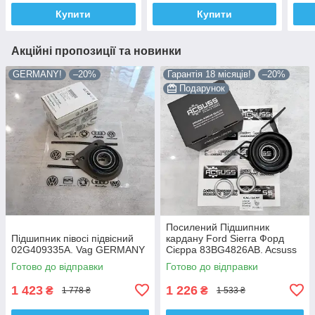
Купити
Купити
Акційні пропозиції та новинки
GERMANY!
–20%
Гарантія 18 місяців!
–20%
Подарунок
Посилений Підшипник
Підшипник півосі підвісний
кардану Ford Sierra Форд
02G409335A. Vag GERMANY
Сієрра 83BG4826AB. Acsuss
КОРЕЯ!
Готово до відправки
Готово до відправки
1 423
1 226
₴
₴
1 778 ₴
1 533 ₴