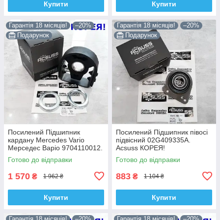
Купити
Купити
Гарантія 18 місяців!
–20%
Гарантія 18 місяців!
–20%
Подарунок
Подарунок
Посилений Підшипник
Посилений Підшипник півосі
кардану Mercedes Vario
підвісний 02G409335A.
Мерседес Варіо 9704110012.
Acsuss КОРЕЯ!
Acsuss КОРЕЯ!
Готово до відправки
Готово до відправки
1 570
883
₴
₴
1 962 ₴
1 104 ₴
Купити
Купити
Гарантія 18 місяців!
–20%
Гарантія 18 місяців!
–20%