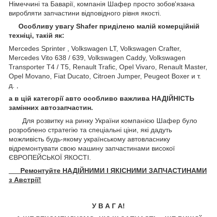
Німеччині та Баварії, компанія Шафер просто зобов'язана
виробляти запчастини відповідного рівня якості.
Особливу увагу Shafer приділено малій комерційній
техніці, такій як:
Mercedes Sprinter , Volkswagen LT, Volkswagen Crafter,
Mercedes Vito 638 / 639, Volkswagen Caddy, Volkswagen
Transporter T4 / T5, Renault Trafic, Opel Vivaro, Renault Master,
Opel Movano, Fiat Ducato, Citroen Jumper, Peugeot Boxer и т.
д. ,
а в цій категорії авто особливо важлива НАДІЙНІСТЬ
замінних автозапчастин.
Для розвитку на ринку України компанією Шафер було
розроблено стратегію та спеціальні ціни, які дадуть
можливість будь-якому українському автовласнику
відремонтувати свою машину запчастинами високої
ЄВРОПЕЙСЬКОЇ ЯКОСТІ.
Ремонтуйте НАДІЙНИМИ І ЯКІСНИМИ ЗАПЧАСТИНАМИ
з Австрії!
У В А Г А!