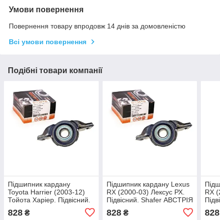
Умови повернення
Повернення товару впродовж 14 днів за домовленістю
Всі умови повернення
Подібні товари компанії
Підшипник кардану
Підшипник кардану Lexus
Підш
Toyota Harrier (2003-12)
RX (2000-03) Лексус РХ.
RX (
Тойота Харіер. Підвісний.
Підвісний. Shafer АВСТРІЯ
Підв
Shafer АВСТРІЯ TCB020
TCB020
TCB
828
828
828
₴
₴