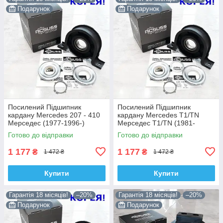
Подарунок
Подарунок
Посилений Підшипник
Посилений Підшипник
кардану Mercedes 207 - 410
кардану Mercedes T1/TN
Мерседес (1977-1996-)
Мерседес T1/TN (1981-
6014101710. Acsuss КОРЕЯ!
1995-) 6015860041. Acsuss
Готово до відправки
Готово до відправки
КОРЕЯ!
1 177
1 177
₴
₴
1 472 ₴
1 472 ₴
Купити
Купити
Гарантія 18 місяців!
–20%
Гарантія 18 місяців!
–20%
Подарунок
Подарунок