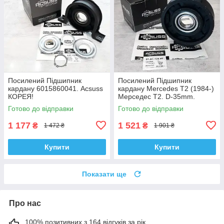
Посилений Підшипник
Посилений Підшипник
кардану 6015860041. Acsuss
кардану Mercedes T2 (1984-)
КОРЕЯ!
Мерседес Т2. D-35mm.
4604100222. Підвісний.
Готово до відправки
Готово до відправки
Acsuss КОРЕЯ!
1 177
1 521
₴
₴
1 472 ₴
1 901 ₴
Купити
Купити
Показати ще
Про нас
100% позитивних з 164 відгуків за рік