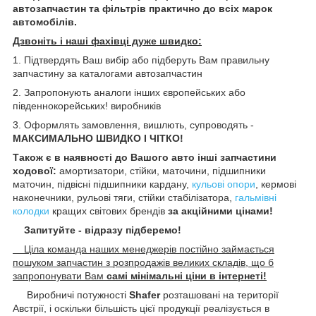
автозапчастин та фільтрів практично до всіх марок
автомобілів.
Дзвоніть і наші фахівці дуже швидко:
1. Підтвердять Ваш вибір або підберуть Вам правильну
запчастину за каталогами автозапчастин
2. Запропонують аналоги інших європейських або
південнокорейських! виробників
3. Оформлять замовлення, вишлють, супроводять -
МАКСИМАЛЬНО ШВИДКО І ЧІТКО!
Також є в наявності до Вашого авто інші запчастини
ходової:
амортизатори, стійки, маточини
, підшипники
маточин,
підвісні підшипники кардану,
кульові опори
, кермові
наконечники, рульові тяги, стійки стабілізатора,
гальмівні
колодки
кращих світових брендів
за акційними цінами!
Запитуйте - відразу підберемо!
Ціла команда наших менеджерів постійно займається
пошуком запчастин з розпродажів великих складів, що б
запропонувати Вам
самі мінімальні ціни в інтернеті!
Виробничі потужності
Shafer
розташовані на території
Австрії, і оскільки більшість цієї продукції реалізується в