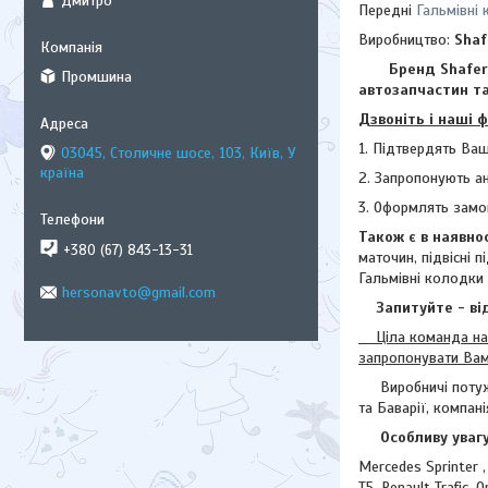
Дмитро
Передні
Гальмівні
Виробництво:
Shaf
Бренд Shafer (Ша
Промшина
автозапчастин та
Дзвоніть і наші 
1. Підтвердять Ваш
03045, Столичне шосе, 103, Київ, У
країна
2. Запропонують ан
3. Оформлять замо
Також є в наявно
+380 (67) 843-13-31
маточин,
підвісні 
Гальмівні колодки 
hersonavto@gmail.com
Запитуйте - від
Ціла команда наши
запропонувати Ва
Виробничі поту
та Баварії, компан
Особливу увагу S
Mercedes Sprinter ,
T5, Renault Trafic, 