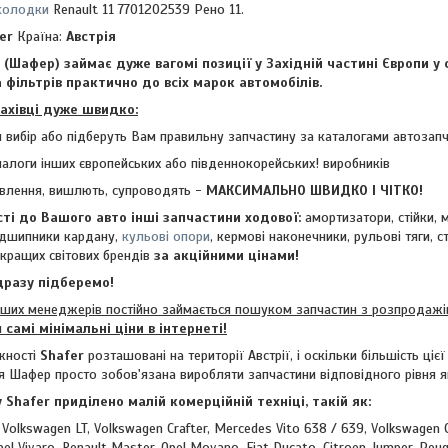
 колодки
Renault 11 7701202539 Рено 11.
er
Країна:
Австрія
фер) займає дуже вагомі позиції у Західній частині Європи у 
 фільтрів практично до всіх марок автомобілів.
фахівці дуже швидко:
 вибір або підберуть Вам правильну запчастину за каталогами автозап
алоги інших європейських або південнокорейських! виробників
влення, вишлють, супроводять -
МАКСИМАЛЬНО ШВИДКО І ЧІТКО!
сті до Вашого авто інші запчастини ходової:
амортизатори, стійки, 
підшипники кардану,
кульові опори
, кермові наконечники, рульові тяги, с
кращих світових брендів
за акційними цінами!
разу підберемо!
х менеджерів постійно займається пошуком запчастин з розпродажів
м
самі мінімальні ціни в інтернеті!
жності
Shafer
розташовані на території Австрії, і оскільки більшість ціє
ія Шафер просто зобов'язана виробляти запчастини відповідного рівня як
hafer приділено малій комерційній техніці, такій як:
 Volkswagen LT, Volkswagen Crafter, Mercedes Vito 638 / 639, Volkswagen 
Opel Vivaro, Renault Master, Opel Movano, Fiat Ducato, Citroen Jumper, Peug