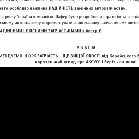
ї авто особливо важлива НАДІЙНІСТЬ замінних автозапчастин.
инку України компанією Шафер було розроблено стратегію та спеціаль
ському автовласнику відремонтувати свою машину запчастинами висо
ІЙНИМИ І ЯКІСНИМИ ЗАПЧАСТИНАМИ з Австрії!
У В А Г А!
МЕНДУЄМО: ЦЮ Ж ЗАПЧАСТЬ - ЩЕ ВИЩОЇ ЯКОСТІ від Корейського б
коротенький огляд про АКСУCC і беріть сміливо!