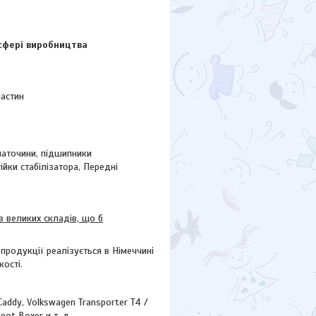
сфері виробництва
частин
маточини
, підшипники
тійки стабілізатора, Передні
 великих складів, що б
ї продукції реалізується в Німеччині
ості.
Caddy, Volkswagen Transporter T4 /
eot Boxer и т. д. ,