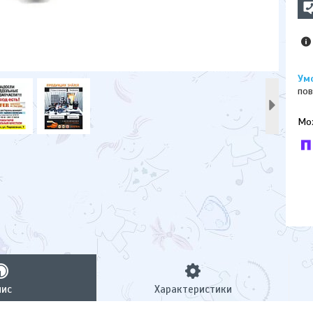
пов
У к
буд
пис
Характеристики