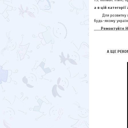
а в цій категорі
Для розвитку на р
будь-якому україн
Ремонтуйте НАД
А ЩЕ РЕКО