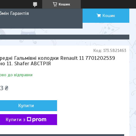
Кошик
мін Гарантія
Кошик
Код:
173.SB21463
редні Гальмівні колодки Renault 11 7701202539
но 11. Shafer АВСТРІЯ
ово до відправки
3 ₴
Купити
Купити з