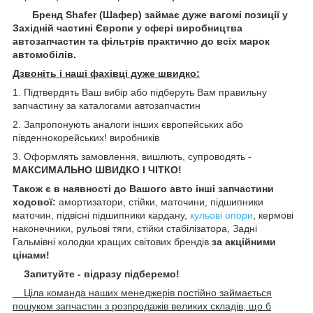
Бренд Shafer (Шафер) займає дуже вагомі позиції у
Західній частині Європи у сфері виробництва
автозапчастин та фільтрів практично до всіх марок
автомобілів.
Дзвоніть і наші фахівці дуже швидко:
1. Підтвердять Ваш вибір або підберуть Вам правильну
запчастину за каталогами автозапчастин
2. Запропонують аналоги інших європейських або
південнокорейських! виробників
3. Оформлять замовлення, вишлють, супроводять -
МАКСИМАЛЬНО ШВИДКО І ЧІТКО!
Також є в наявності до Вашого авто інші запчастини
ходової:
амортизатори, стійки, маточини
, підшипники
маточин,
підвісні підшипники кардану,
кульові опори
, кермові
наконечники, рульові тяги, стійки стабілізатора, Задні
Гальмівні колодки кращих світових брендів
за акційними
цінами!
Запитуйте - відразу підберемо!
Ціла команда наших менеджерів постійно займається
пошуком запчастин з розпродажів великих складів, що б