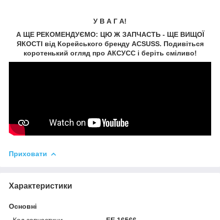
У В А Г А!
А ЩЕ РЕКОМЕНДУЄМО: ЦЮ Ж ЗАПЧАСТЬ - ЩЕ ВИЩОЇ
ЯКОСТІ від Корейського бренду ACSUSS. Подивіться
коротенький огляд про АКСУCC і беріть сміливо!
Приховати
Характеристики
Основні
Код запчастини
FE 16566