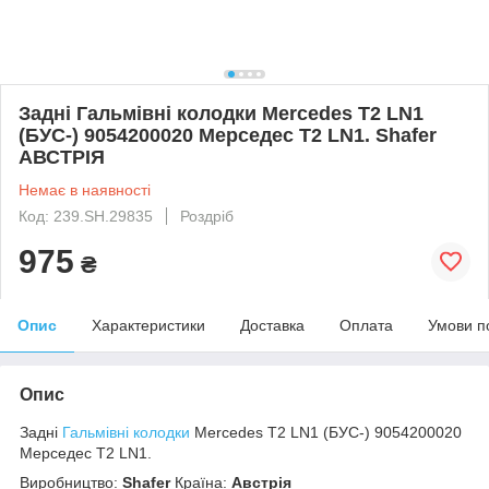
Задні Гальмівні колодки Mercedes T2 LN1
(БУС-) 9054200020 Мерседес T2 LN1. Shafer
АВСТРІЯ
Немає в наявності
Код: 239.SH.29835
Роздріб
975
₴
Опис
Характеристики
Доставка
Оплата
Умови п
Опис
Задні
Гальмівні колодки
Mercedes T2 LN1 (БУС-) 9054200020
Мерседес T2 LN1.
Виробництво:
Shafer
Країна:
Австрія