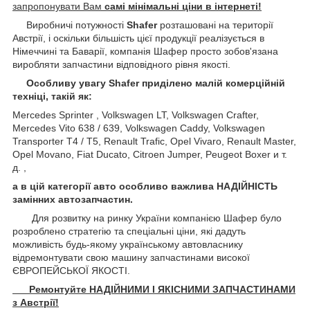
запропонувати Вам
самі мінімальні ціни в інтернеті!
Виробничі потужності
Shafer
розташовані на території
Австрії, і оскільки більшість цієї продукції реалізується в
Німеччині та Баварії, компанія Шафер просто зобов'язана
виробляти запчастини відповідного рівня якості.
Особливу увагу Shafer приділено малій комерційній
техніці, такій як:
Mercedes Sprinter , Volkswagen LT, Volkswagen Crafter,
Mercedes Vito 638 / 639, Volkswagen Caddy, Volkswagen
Transporter T4 / T5, Renault Trafic, Opel Vivaro, Renault Master,
Opel Movano, Fiat Ducato, Citroen Jumper, Peugeot Boxer и т.
д. ,
а в цій категорії авто особливо важлива НАДІЙНІСТЬ
замінних автозапчастин.
Для розвитку на ринку України компанією Шафер було
розроблено стратегію та спеціальні ціни, які дадуть
можливість будь-якому українському автовласнику
відремонтувати свою машину запчастинами високої
ЄВРОПЕЙСЬКОЇ ЯКОСТІ.
Ремонтуйте НАДІЙНИМИ І ЯКІСНИМИ ЗАПЧАСТИНАМИ
з Австрії!