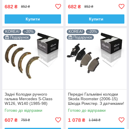
682
682
₴
₴
852 ₴
852 ₴
Купити
Купити
KOREA!
–20%
KOREA!
–20%
Подарунок
Подарунок
Задні Колодки ручного
Передні Гальмівні колодки
гальма Mercedes S-Class
Skoda Roomster (2006-15)
W126, W140 (1985-98)
Шкода Ромстер. З датчиками!
Мерседес W140. Барабан.
КОРЕЯ Acsuss! GDB1550 ,
Готово до відправки
Готово до відправки
КОРЕЯ Acsuss! GS8208 ,
FDB1641
FSB196
607
1 078
₴
₴
759 ₴
1 348 ₴