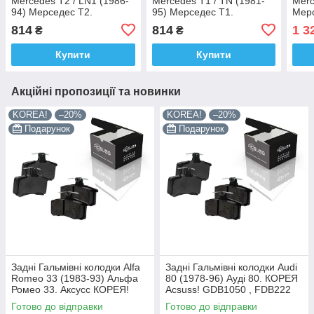
Mercedes T2 / LN1 (1986-
Mercedes T1 / TN (1981-
Merc
94) Мерседес Т2.
95) Мерседес Т1.
Мер
Передні. Shafer АВСТРІЯ!
Передні. Shafer АВСТРІЯ!
Acsu
814
814
1 3
₴
₴
GDB317 , FVR239
GDB317 , FVR239
FVR
Купити
Купити
Акційні пропозиції та новинки
KOREA!
–20%
KOREA!
–20%
Подарунок
Подарунок
Задні Гальмівні колодки Alfa
Задні Гальмівні колодки Audi
Romeo 33 (1983-93) Альфа
80 (1978-96) Ауді 80. КОРЕЯ
Ромео 33. Аксусс КОРЕЯ!
Acsuss! GDB1050 , FDB222
GDB1050 , FDB222
Готово до відправки
Готово до відправки