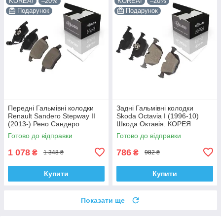
KOREA!
–20%
KOREA!
–20%
Подарунок
Подарунок
Передні Гальмівні колодки
Задні Гальмівні колодки
Renault Sandero Stepway II
Skoda Octavia I (1996-10)
(2013-) Рено Сандеро
Шкода Октавія. КОРЕЯ
Степвей. З датчиками!
Acsuss! GDB1530 , GDB1304
Готово до відправки
Готово до відправки
КОРЕЯ Acsuss! GDB1550 ,
, FDB1483
FDB1641
1 078
786
₴
₴
1 348 ₴
982 ₴
Купити
Купити
Показати ще