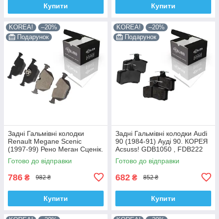
Купити
Купити
KOREA!
–20%
KOREA!
–20%
Подарунок
Подарунок
Задні Гальмівні колодки
Задні Гальмівні колодки Audi
Renault Megane Scenic
90 (1984-91) Ауді 90. КОРЕЯ
(1997-99) Рено Меган Сценік.
Acsuss! GDB1050 , FDB222
КОРЕЯ Acsuss! GDB1530 ,
Готово до відправки
Готово до відправки
GDB1304 , FDB1483
786
682
₴
₴
982 ₴
852 ₴
Купити
Купити