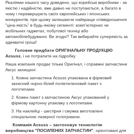
Реаліями нашого часу доведено, що корейські виробники - за
якістю і надійністю, вже давно не поступаються, а багато в
чому і перевершують своїх європейських і японських
конкурентів, при цьому залишаючи найкраще співвідношення
"ціна-якість" в будь-якому сегменті: комп'ютерних чи
мобільних гаджетах, побутової техніці або
автомобілебудуванні. Ви згодні? Так вибирайте суперякість за
адекватні гроші!
Головне придбати ОРИГІНАЛЬНУ ПРОДУКЦІЮ
Acsuss
, і не потрапити на підробку.
Наша компанія продає тільки Оригінал, і справжні запчастини
Аксус захищені:
Кожна запчастина Acsuss упакована в фірмовий
захисний чорно-білий поліетиленовий пакет з
логотипами.
Кожен пакет з запчастиною Аксус упакований у
фірмову картонну упаковку з логотипами.
На наклейці - шестірня і смужка виготовлені
спеціальною лазерної голограмою.
Компанія Acsuss – застосовує технологію
виробництва "ПОСИЛЕНИХ ЗАПЧАСТИН"
, орієнтовані для