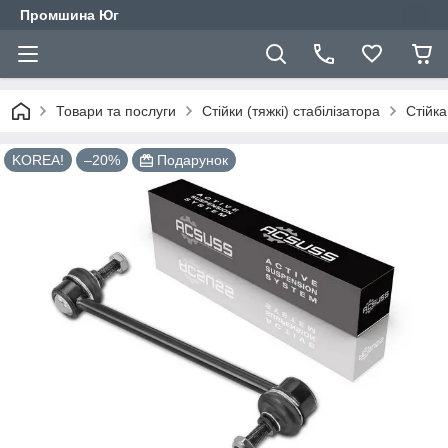
Промшина Юг
Товари та послуги
Стійки (тяжкі) стабілізатора
Стійк
KOREA!
–20%
Подарунок