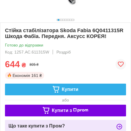
Стійка стабілізатора Skoda Fabia 6Q0411315R
Шкода Фабіа. Передня. Аксусс КОРЕЯ!
Готово до відправки
Код: 1257.AC.611315W
Роздріб
644
₴
805 ₴
Економія
161 ₴
Купити
або
Купити з
Що таке купити з Пром?