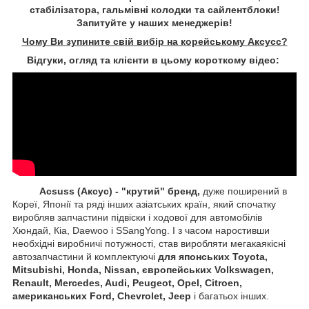
стабілізатора, гальмівні колодки та сайлентблоки!
Запитуйте у наших менеджерів!
Чому Ви зупините свій вибір на корейському Аксусс?
Відгуки, огляд та клієнти в цьому короткому відео:
Acsuss (Аксус) - "крутий" бренд,
дуже поширений в
Кореї, Японії та ряді інших азіатських країн, який спочатку
виробляв запчастини підвіски і ходової для автомобілів
Хюндай, Кіа, Daewoo і SSangYong. І з часом наростивши
необхідні виробничі потужності, став виробляти мегакаякісні
автозапчастини й комплектуючі
для японських Toyota,
Mitsubishi, Honda, Nissan, європейських
Volkswagen,
Renault, Mercedes, Audi, Peugeot, Opel, Citroen,
американських
Ford,
Chevrolet, Jeep
і багатьох інших.