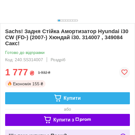
Sachs! Задня Стійка Амортизатор Hyundai i30
CW (FD-) (2007-) Хюндай і30. 314007 , 349084
Сакс!
Готово до відправки
Код: 240.SS314007
Роздріб
1 777
₴
1 932 ₴
Економія
155 ₴
Купити
або
Купити з