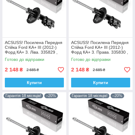
ACSUSS! Посилена Передня
ACSUSS! Посилена Передня
Стійка Ford KA+ III (2012-)
Стійка Ford KA+ III (2012-)
Форд КА+ 3. Ліва. 335829 ,
Форд КА+ 3. Права. 335830 ,
3348057 Корея!
3348056 Корея!
Готово до відправки
Готово до відправки
2 148
2 148
₴
₴
2 685 ₴
2 685 ₴
Купити
Купити
Гарантія 18 місяців!
–20%
Гарантія 18 місяців!
–20%