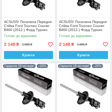
ACSUSS! Посилена Передня
ACSUSS! Посилена Передня
Стійка Ford Tourneo Courier
Стійка Ford Tourneo Courier
B460 (2012-) Форд Турнео
B460 (2012-) Форд Турнео
Курєр Б460. Ліва. 335829 ,
Курєр Б460. Права. 335830 ,
Готово до відправки
Готово до відправки
3348057 Корея!
3348056 Корея!
2 148
2 148
₴
₴
2 685 ₴
2 685 ₴
Купити
Купити
Гарантія 18 місяців!
–20%
Гарантія 18 місяців!
–20%