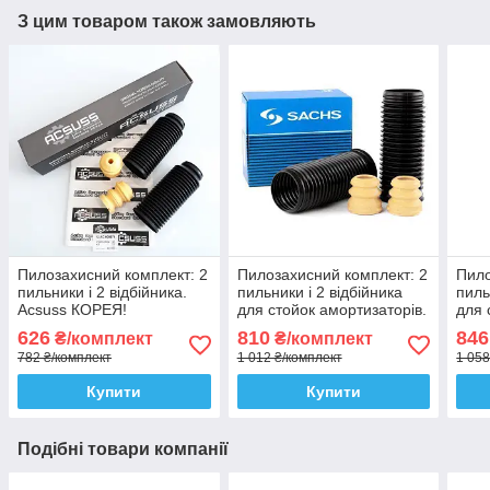
З цим товаром також замовляють
Пилозахисний комплект: 2
Пилозахисний комплект: 2
Пило
пильники і 2 відбійника.
пильники і 2 відбійника
пиль
Acsuss КОРЕЯ!
для стойок амортизаторів.
для 
Sachs Сакс
SKF
626
810
846
₴/комплект
₴/комплект
782 ₴/комплект
1 012 ₴/комплект
1 058
Купити
Купити
Подібні товари компанії