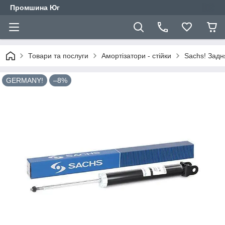
Промшина Юг
Товари та послуги
Амортізатори - стійки
Sachs! Задн
GERMANY!
–8%