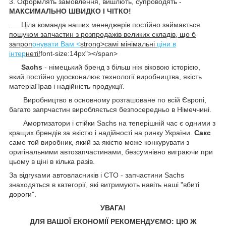
3. Оформлять замовлення, вишлють, супроводять -
МАКСИМАЛЬНО ШВИДКО І ЧІТКО!
Ціла команда наших менеджерів постійно займається
пошуком запчастин з розпродажів великих складів, що б
запроп
онувати Вам <
strong>самі мінімальні
ціни в
інтер
неті!
font-size:14px"></span>
Sachs
- німецький бренд з більш ніж віковою історією,
який постійно удосконалює технології виробництва, якість
матеріаПрав і надійність продукції.
Виробництво в основному розташоване по всій Європі,
багато запрчастин виробляється безпосередньо в Німеччині.
Амортизатори і стійки Sachs на теперішній час є одними з
кращих брендів за якістю і надійності на ринку України.
Сакс
саме той виробник, який за якістю може конкурувати з
оригінальними автозапчастинами, безсумнівно виграючи при
цьому в ціні в кілька разів.
За відгуками автовласників і СТО - запчастини Sachs
знаходяться в категорії, які витримують навіть наші "вбиті
дороги".
УВАГА!
ДЛЯ ВАШОЇ ЕКОНОМІЇ РЕКОМЕНДУЄМО: ЦЮ Ж