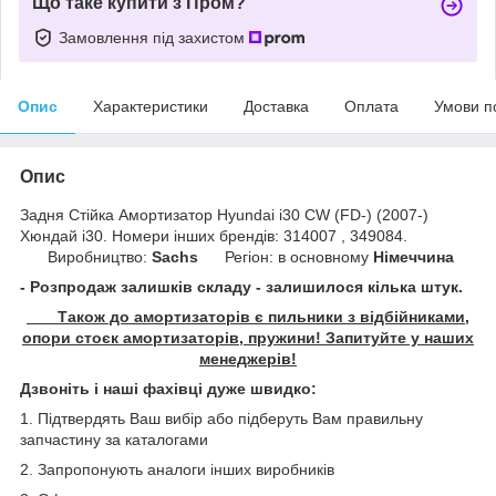
Що таке купити з Пром?
Замовлення під захистом
Опис
Характеристики
Доставка
Оплата
Умови п
Опис
Задня Стійка Амортизатор Hyundai i30 CW (FD-) (2007-)
Хюндай і30. Номери інших брендів: 314007 , 349084.
Виробництво:
Sachs
Регіон: в основному
Німеччина
- Розпродаж залишків складу - залишилося кілька штук.
Також до амортизаторів є пильники з відбійниками,
опори стоєк амортизаторів, пружини! Запитуйте у наших
менеджерів!
Дзвоніть і наші фахівці дуже швидко:
1. Підтвердять Ваш вибір або підберуть Вам правильну
запчастину за каталогами
2. Запропонують аналоги інших виробників