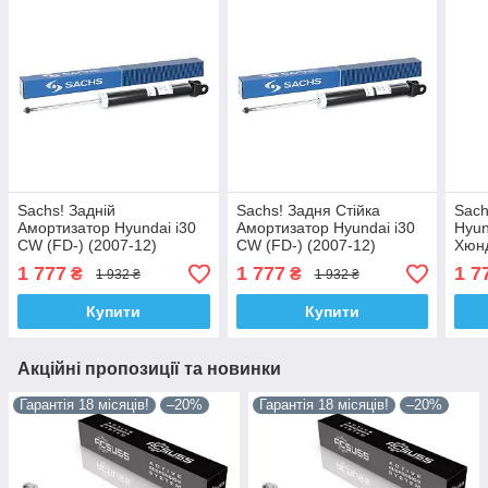
Sachs! Задній
Sachs! Задня Стійка
Sach
Амортизатор Hyundai i30
Амортизатор Hyundai i30
Hyun
CW (FD-) (2007-12)
CW (FD-) (2007-12)
Хюнд
Хюндай i30. Універсал!
Хюндай i30. 317409 ,
3490
1 777
1 777
1 7
₴
₴
1 932 ₴
1 932 ₴
317409 , 349084 Сакс!
349084 Сакс!
Купити
Купити
Акційні пропозиції та новинки
Гарантія 18 місяців!
–20%
Гарантія 18 місяців!
–20%