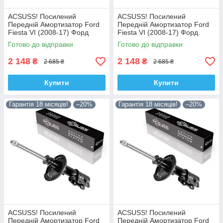
ACSUSS! Посилений
ACSUSS! Посилений
Передній Амортизатор Ford
Передній Амортизатор Ford
Fiesta VI (2008-17) Форд
Fiesta VI (2008-17) Форд
Фіеста VI. Лівий. 335829 ,
Фіеста VI. Правий. 335830 ,
Готово до відправки
Готово до відправки
3348057 Корея!
3348056 Корея!
2 148
2 148
₴
₴
2 685 ₴
2 685 ₴
Купити
Купити
Гарантія 18 місяців!
–20%
Гарантія 18 місяців!
–20%
ACSUSS! Посилений
ACSUSS! Посилений
Передній Амортизатор Ford
Передній Амортизатор Ford