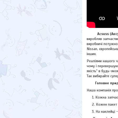
Acsuss (Аксус)
виробляв запчастин
виробничі потужнос
Nissan, європейсь
інших.
Реаліями нашого ча
чому і перевершую
якість" в будь-яко
Так вибирайте супе
Головне придба
Наша компанія прод
Кожна запчас
Кожен пакет 
На наклейці 