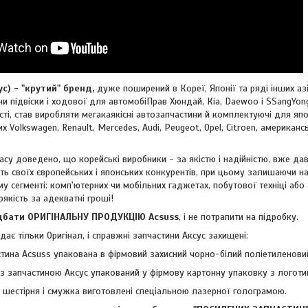
 - "крутий" бренд,
дуже поширений в Кореї, Японії та ряді інших азі
и підвіски і ходової для автомобіПрав Хюндай, Кіа, Daewoo і SSangYong
ті, став виробляти мегакаякісні автозапчастини й комплектуючі для япо
ких
Volkswagen, Renault, Mercedes, Audi, Peugeot, Opel, Citroen, американ
су доведено, що корейські виробники - за якістю і надійністю, вже дав
ть своїх європейських і японських конкурентів, при цьому залишаючи н
му сегменті: комп'ютерних чи мобільних гаджетах, побутової техніці або
рякість за адекватні гроші!
ти ОРИГІНАЛЬНУ ПРОДУКЦІЮ Acsuss
, і не потрапити на підробку.
ає тільки Оригінал, і справжні запчастини Аксус захищені:
тина Acsuss упакована в фірмовий захисний чорно-білий поліетиленовий
з запчастиною Аксус упакований у фірмову картонну упаковку з логоти
- шестірня і смужка виготовлені спеціальною лазерної голограмою.