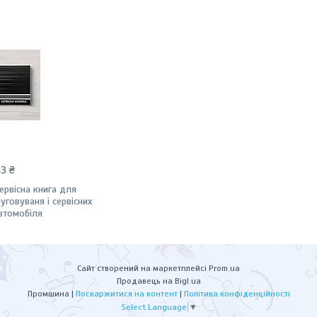
83 ₴
ервісна книга для
луговуваня і сервісних
автомобіля
Сайт створений на маркетплейсі
Prom.ua
Продавець на Bigl.ua
Промшина |
Поскаржитися на контент
|
Політика конфіденційності
Select Language
▼