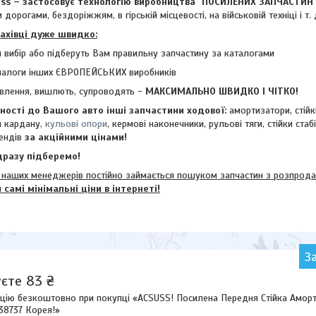
 – застосовує технологію виробництва "ПОСИЛЕНИХ ЗАПЧАСТИН
 дорогами, бездоріжжям, в гірській місцевості, на військовій техніці і т. 
фахівці дуже швидко:
 вибір або підберуть Вам правильну запчастину за каталогами
налоги інших ЄВРОПЕЙСЬКИХ виробників
влення, вишлють, супроводять -
МАКСИМАЛЬНО ШВИДКО І ЧІТКО!
ості до Вашого авто інші запчастини ходової:
амортизатори, стій
и кардану,
кульові опори
, кермові наконечники, рульові тяги, стійки стаб
ендів
за акційними цінами!
разу підберемо!
их менеджерів постійно займається пошуком запчастин з розпродажі
м
самі мінімальні ціни в інтернеті!
З
єте 83 ₴
цію безкоштовно при покупці «ACSUSS! Посилена Передня Стійка Аморти
338737 Корея!»