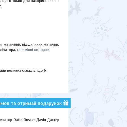
"
, орієнтовані для використання в
д.
ки, маточини,
підшипники маточин,
ілізатора,
гальмівні колодки
,
в великих складів, що б
амов та отримай подарунок
затор Dacia Duster Дачія Дастер