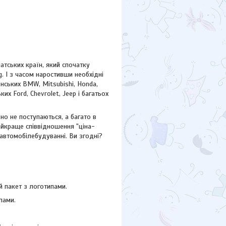
атських країн, який спочатку
. І з часом наростивши необхідні
нських BMW, Mitsubishi, Honda,
ських
Ford,
Chevrolet, Jeep
і багатьох
но не поступаються, а багато в
айкраще співвідношення "ціна-
 автомобілебудуванні. Ви згодні?
 пакет з логотипами.
пами.