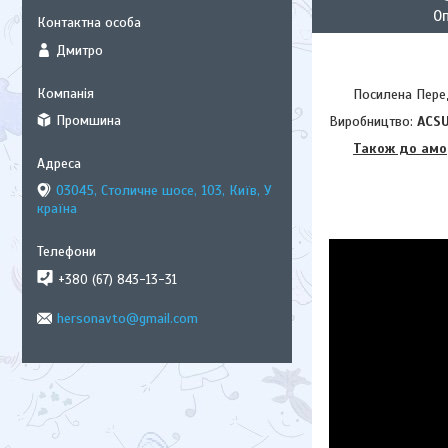
О
Дмитро
Посилена Передня 
Промшина
Виробництво:
ACS
Також до амо
03045, Столичне шосе, 103, Київ, У
країна
+380 (67) 843-13-31
hersonavto@gmail.com