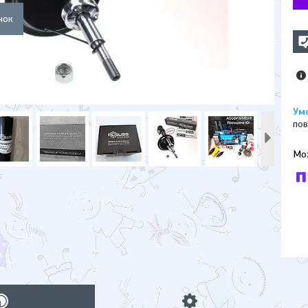
пов
У к
буд