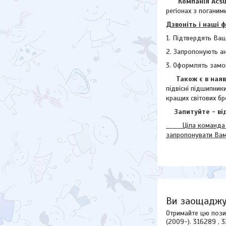
Компанія Acsuss
регіонах з поганими
Дзвоніть і наші 
1. Підтвердять Ваш
2. Запропонують а
3. Оформлять замо
Також є в наявн
підвісні підшипник
кращих світових бр
Запитуйте - від
Ціла команда наш
запропонувати Ва
Ви заощаджу
Отримайте цю пози
(2009-). 316289 , 