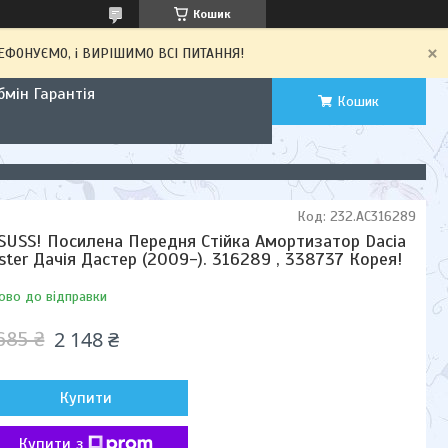
Кошик
ЕЛЕФОНУЄМО, і ВИРІШИМО ВСІ ПИТАННЯ!
мін Гарантія
Кошик
Код:
232.AC316289
SUSS! Посилена Передня Стійка Амортизатор Dacia
ster Дачія Дастер (2009-). 316289 , 338737 Корея!
ово до відправки
2 148 ₴
685 ₴
Купити
Купити з