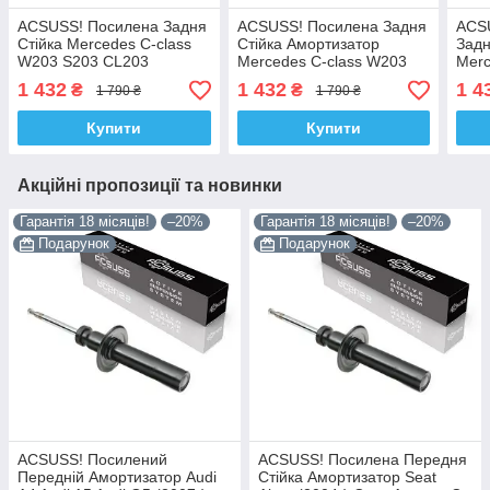
ACSUSS! Посилена Задня
ACSUSS! Посилена Задня
ACS
Стійка Mercedes C-class
Стійка Амортизатор
Задн
W203 S203 CL203
Mercedes C-class W203
Merc
Мерседес (2000-). 317268
S203 CL203 Мерседес
S20
1 432
1 432
1 4
₴
₴
1 790 ₴
1 790 ₴
, 553306 Корея!
(2000-). 317268 , 553306
(200
Корея!
5533
Купити
Купити
Акційні пропозиції та новинки
Гарантія 18 місяців!
–20%
Гарантія 18 місяців!
–20%
Подарунок
Подарунок
ACSUSS! Посилений
ACSUSS! Посилена Передня
Передній Амортизатор Audi
Стійка Амортизатор Seat