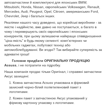
автозапчастини й комплектуючі для японських BMW,
Mitsubishi, Honda, Nissan, європейських
Volkswagen, Renault,
Mercedes, Audi, Peugeot, Opel, Citroen, американських
Ford,
Chevrolet, Jeep
і багатьох інших.
Реаліями нашого часу доведено, що корейські виробники - за
якістю і надійністю, вже давно не поступаються, а багато в
чому і перевершують своїх європейських і японських
конкурентів, при цьому залишаючи найкраще співвідношення
"ціна-якість" в будь-якому сегменті: комп'ютерних чи
мобільних гаджетах, побутової техніці або
автомобілебудуванні. Ви згодні? Так вибирайте суперякість за
адекватні гроші!
Головне придбати ОРИГІНАЛЬНУ ПРОДУКЦІЮ
Acsuss
, і не потрапити на підробку.
Наша компанія продає тільки Оригінал, і справжні запчастини
Аксус захищені:
Кожна запчастина Acsuss упакована в фірмовий
захисний чорно-білий поліетиленовий пакет з
логотипами.
Кожен пакет з запчастиною Аксус упакований у
фірмову картонну упаковку з логотипами.