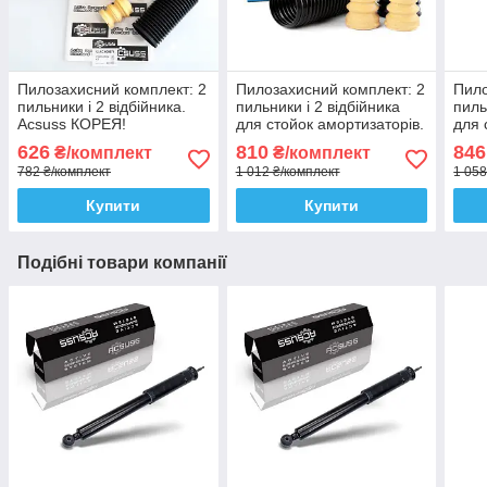
Пилозахисний комплект: 2
Пилозахисний комплект: 2
Пило
пильники і 2 відбійника.
пильники і 2 відбійника
пиль
Acsuss КОРЕЯ!
для стойок амортизаторів.
для 
Sachs Сакс
SKF
626
810
846
₴/комплект
₴/комплект
782 ₴/комплект
1 012 ₴/комплект
1 058
Купити
Купити
Подібні товари компанії