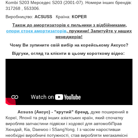
Kombi S203 Мерседес S203 (2001-07). Номери інших брендів:
317268 , 553306.
Виробництво:
ACSUSS
Країна:
КОРЕЯ
Також до амортизаторів є пильники з відбійниками,
опори стоєк амортизаторів
, пружини! Запитуйте у наших
менеджерів!
Чому Ви зупините свій вибір на корейському Аксусс?
Відгуки, огляд та клієнти в цьому короткому відео:
Acsuss (Аксус) - "крутий" бренд,
дуже поширений в
Кореї, Японії та ряді інших азіатських країн, який спочатку
виробляв запчастини підвіски і ходової для автомобіПрав
Хюндай, Кіа, Daewoo і SSangYong. І з часом наростивши
необхідні виробничі потужності, став виробляти мегакаякісні