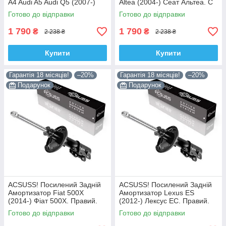
A4 Audi A5 Audi Q5 (2007-)
Altea (2004-) Сеат Альтеа. С
Ауді А4 А5 Ку 5. С Чашкой!
Чашкой! 313363 , 341717
Готово до відправки
Готово до відправки
313363 , 341717 Корея!
Корея!
1 790
1 790
₴
₴
2 238 ₴
2 238 ₴
Купити
Купити
Гарантія 18 місяців!
–20%
Гарантія 18 місяців!
–20%
Подарунок
Подарунок
ACSUSS! Посилений Задній
ACSUSS! Посилений Задній
Амортизатор Fiat 500X
Амортизатор Lexus ES
(2014-) Фіат 500Х. Правий.
(2012-) Лексус ЕС. Правий.
3348078 , 22-260970 Корея!
335092 , 4853080764 Корея!
Готово до відправки
Готово до відправки