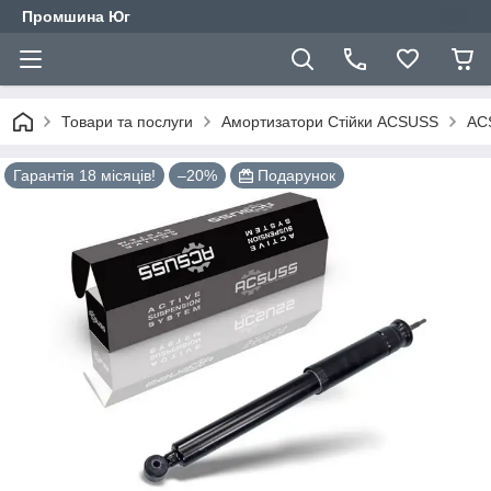
Промшина Юг
Товари та послуги
Амортизатори Стійки ACSUSS
ACS
Гарантія 18 місяців!
–20%
Подарунок