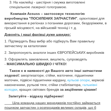
На наклейці - шестірня і смужка виготовлені
спеціальною лазерної голограмою.
Компанія Acsuss – застосовує технологію
виробництва "ПОСИЛЕНИХ ЗАПЧАСТИН"
, орієнтовані для
використання в регіонах з поганими дорогами, бездоріжжям, в
гірській місцевості, на військовій техніці і т. д.
Дзвоніть і наші фахівці дуже швидко:
1. Підтвердять Ваш вибір або підберуть Вам правильну
запчастину за каталогами
2. Запропонують аналоги інших ЄВРОПЕЙСЬКИХ виробників
3. Оформлять замовлення, вишлють, супроводять
-
МАКСИМАЛЬНО ШВИДКО І ЧІТКО!
Також є в наявності до Вашого авто інші запчастини
ходової:
амортизатори, стійки, маточини,
підшипники
маточин, підвісні підшипники кардану,
кульові опори
, кермові
наконечники, рульові тяги, стійки стабілізатора,
гальмівні
колодки
, кращих світових брендів
за акційними цінами!
Запитуйте - відразу підберемо!
Ціла команда наших менеджерів постійно займається
пошуком запчастин з розпродажів великих складів, що б