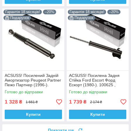
Гарантія 18 місяців!
–20%
Гарантія 18 місяців!
–20%
Подарунок
Подарунок
ACSUSS! Посилений Задній
ACSUSS! Посилена Задня
Амортизатор Peugeot Partner
Стійка Ford Escort Форд
Пежо Партнер (1996-).
Ескорт (1980-). 100625 ,
200450 , 341237 Корея!
332801 Корея!
Готово до відправки
Готово до відправки
1 328
1 739
₴
₴
1 661 ₴
2 174 ₴
Купити
Купити
Показати ще