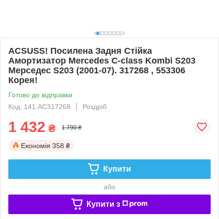
ACSUSS! Посилена Задня Стійка
Амортизатор Mercedes C-class Kombi S203
Мерседес S203 (2001-07). 317268 , 553306
Корея!
Готово до відправки
Код: 141.AC317268
Роздріб
1 432
₴
1 790 ₴
Економія
358 ₴
Купити
або
Купити з