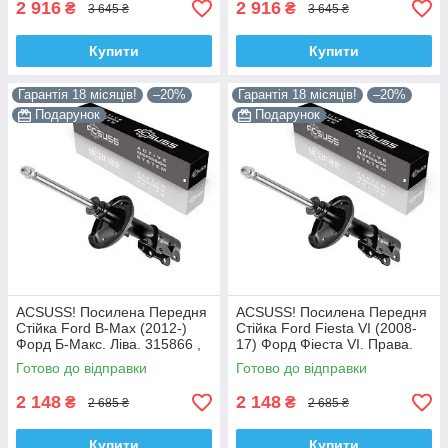
2 916
2 916
₴
₴
3 645 ₴
3 645 ₴
Купити
Купити
Гарантія 18 місяців!
–20%
Гарантія 18 місяців!
–20%
Подарунок
Подарунок
ACSUSS! Посилена Передня
ACSUSS! Посилена Передня
Стійка Ford B-Max (2012-)
Стійка Ford Fiesta VI (2008-
Форд Б-Макс. Ліва. 315866 ,
17) Форд Фіеста VI. Права.
3348042 Корея!
315867 , 3348032 Корея!
Готово до відправки
Готово до відправки
2 148
2 148
₴
₴
2 685 ₴
2 685 ₴
Купити
Купити