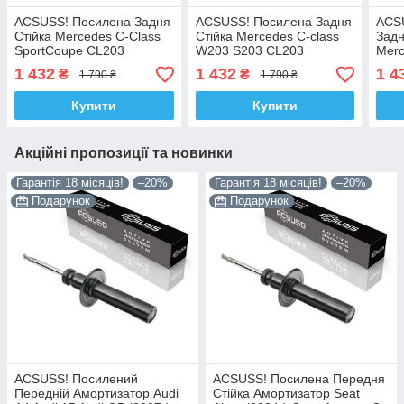
ACSUSS! Посилена Задня
ACSUSS! Посилена Задня
ACS
Стійка Mercedes C-Class
Стійка Mercedes C-class
Задн
SportCoupe CL203
W203 S203 CL203
Merc
Мерседес CL203 (2001-
Мерседес (2000-). 317268
CL2
1 432
1 432
1 4
₴
₴
1 790 ₴
1 790 ₴
11). 317268 , 553306
, 553306 Корея!
(200
Корея!
5533
Купити
Купити
Акційні пропозиції та новинки
Гарантія 18 місяців!
–20%
Гарантія 18 місяців!
–20%
Подарунок
Подарунок
ACSUSS! Посилений
ACSUSS! Посилена Передня
Передній Амортизатор Audi
Стійка Амортизатор Seat