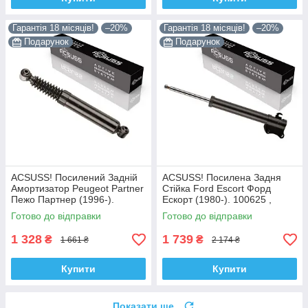
Гарантія 18 місяців!
–20%
Гарантія 18 місяців!
–20%
Подарунок
Подарунок
ACSUSS! Посилений Задній
ACSUSS! Посилена Задня
Амортизатор Peugeot Partner
Стійка Ford Escort Форд
Пежо Партнер (1996-).
Ескорт (1980-). 100625 ,
200450 , 341237 Корея!
332801 Корея!
Готово до відправки
Готово до відправки
1 328
1 739
₴
₴
1 661 ₴
2 174 ₴
Купити
Купити
Показати ще