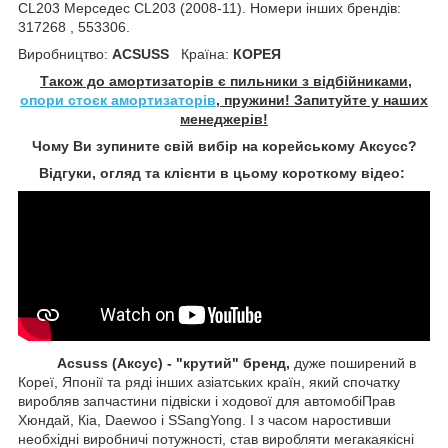
CL203 Мерседес CL203 (2008-11). Номери інших брендів:
317268 , 553306.
Виробництво:
ACSUSS
Країна:
КОРЕЯ
Також до амортизаторів є пильники з відбійниками,
опори стоєк амортизаторів
, пружини! Запитуйте у наших
менеджерів!
Чому Ви зупините свій вибір на корейському Аксусс?
Відгуки, огляд та клієнти в цьому короткому відео:
Acsuss (Аксус) - "крутий" бренд,
дуже поширений в
Кореї, Японії та ряді інших азіатських країн, який спочатку
виробляв запчастини підвіски і ходової для автомобіПрав
Хюндай, Кіа, Daewoo і SSangYong. І з часом наростивши
необхідні виробничі потужності, став виробляти мегакаякісні