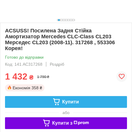
ACSUSS! Посилена Задня Стійка
Амортизатор Mercedes CLC-Class CL203
Мерседес CL203 (2008-11). 317268 , 553306
Корея!
Готово до відправки
Код: 141.AC317268
Роздріб
1 432
₴
1 790 ₴
Економія
358 ₴
Купити
або
Купити з