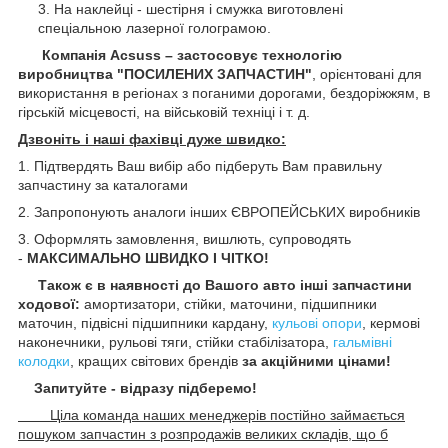
На наклейці - шестірня і смужка виготовлені
спеціальною лазерної голограмою.
Компанія Acsuss – застосовує технологію
виробництва "ПОСИЛЕНИХ ЗАПЧАСТИН"
, орієнтовані для
використання в регіонах з поганими дорогами, бездоріжжям, в
гірській місцевості, на військовій техніці і т. д.
Дзвоніть і наші фахівці дуже швидко:
1. Підтвердять Ваш вибір або підберуть Вам правильну
запчастину за каталогами
2. Запропонують аналоги інших ЄВРОПЕЙСЬКИХ виробників
3. Оформлять замовлення, вишлють, супроводять
-
МАКСИМАЛЬНО ШВИДКО І ЧІТКО!
Також є в наявності до Вашого авто інші запчастини
ходової:
амортизатори, стійки, маточини,
підшипники
маточин, підвісні підшипники кардану,
кульові опори
, кермові
наконечники, рульові тяги, стійки стабілізатора,
гальмівні
колодки
, кращих світових брендів
за акційними цінами!
Запитуйте - відразу підберемо!
Ціла команда наших менеджерів постійно займається
пошуком запчастин з розпродажів великих складів, що б