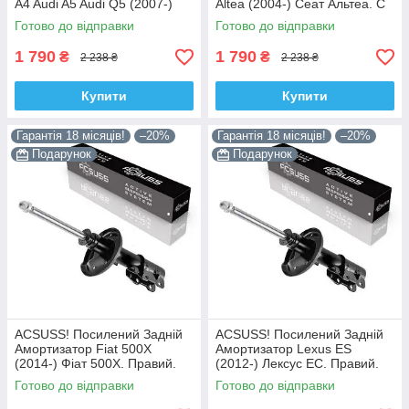
A4 Audi A5 Audi Q5 (2007-)
Altea (2004-) Сеат Альтеа. С
Ауді А4 А5 Ку 5. С Чашкой!
Чашкой! 313363 , 341717
Готово до відправки
Готово до відправки
313363 , 341717 Корея!
Корея!
1 790
1 790
₴
₴
2 238 ₴
2 238 ₴
Купити
Купити
Гарантія 18 місяців!
–20%
Гарантія 18 місяців!
–20%
Подарунок
Подарунок
ACSUSS! Посилений Задній
ACSUSS! Посилений Задній
Амортизатор Fiat 500X
Амортизатор Lexus ES
(2014-) Фіат 500Х. Правий.
(2012-) Лексус ЕС. Правий.
3348078 , 22-260970 Корея!
335092 , 4853080764 Корея!
Готово до відправки
Готово до відправки