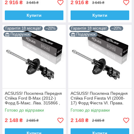
2 916
2 916
₴
₴
3 645 ₴
3 645 ₴
Купити
Купити
Гарантія 18 місяців!
–20%
Гарантія 18 місяців!
–20%
Подарунок
Подарунок
ACSUSS! Посилена Передня
ACSUSS! Посилена Передня
Стійка Ford B-Max (2012-)
Стійка Ford Fiesta VI (2008-
Форд Б-Макс. Ліва. 315866 ,
17) Форд Фіеста VI. Права.
3348042 Корея!
315867 , 3348032 Корея!
Готово до відправки
Готово до відправки
2 148
2 148
₴
₴
2 685 ₴
2 685 ₴
Купити
Купити