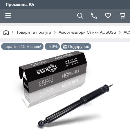
Промшина Юг
Товари та послуги
Амортизатори Стійки ACSUSS
ACS
Гарантія 18 місяців!
–20%
Подарунок