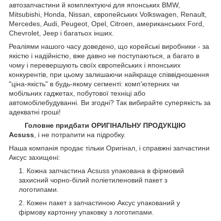
автозапчастини й комплектуючі для японських BMW,
Mitsubishi, Honda, Nissan, європейських
Volkswagen, Renault,
Mercedes, Audi, Peugeot, Opel, Citroen, американських
Ford,
Chevrolet, Jeep
і багатьох інших.
Реаліями нашого часу доведено, що корейські виробники - за
якістю і надійністю, вже давно не поступаються, а багато в
чому і перевершують своїх європейських і японських
конкурентів, при цьому залишаючи найкраще співвідношення
"ціна-якість" в будь-якому сегменті: комп'ютерних чи
мобільних гаджетах, побутової техніці або
автомобілебудуванні. Ви згодні? Так вибирайте суперякість за
адекватні гроші!
Головне придбати ОРИГІНАЛЬНУ ПРОДУКЦІЮ
Acsuss
, і не потрапити на підробку.
Наша компанія продає тільки Оригінал, і справжні запчастини
Аксус захищені:
Кожна запчастина Acsuss упакована в фірмовий
захисний чорно-білий поліетиленовий пакет з
логотипами.
Кожен пакет з запчастиною Аксус упакований у
фірмову картонну упаковку з логотипами.