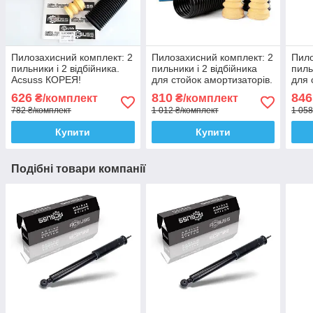
Пилозахисний комплект: 2
Пилозахисний комплект: 2
Пило
пильники і 2 відбійника.
пильники і 2 відбійника
пиль
Acsuss КОРЕЯ!
для стойок амортизаторів.
для 
Sachs Сакс
SKF
626
810
846
₴/комплект
₴/комплект
782 ₴/комплект
1 012 ₴/комплект
1 058
Купити
Купити
Подібні товари компанії