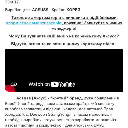
334017.
Виробництво:
ACSUSS
Країна:
КОРЕЯ
Також до амортизаторів є пильники з відбійниками,
опори стоєк амортизаторів
, пружини! Запитуйте у наших
менеджерів!
Чому Ви зупините свій вибір на корейському Аксусс?
Відгуки, огляд та клієнти в цьому короткому відео:
Acsuss (Аксус) - "крутий" бренд,
дуже поширений в
Кореї, Японії та ряді інших азіатських країн, який спочатку
виробляв запчастини підвіски і ходової для автомобіПрав
Хюндай, Кіа, Daewoo і SSangYong. І з часом наростивши
необхідні виробничі потужності, став виробляти мегакаякісні
автозапчастини й комплектуючі для японських BMW,