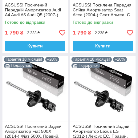
ACSUSS! Посилений
ACSUSS! Посилена Передня
Передній Амортизатор Audi
Стійка Амортизатор Seat
A4 Audi A5 Audi Q5 (2007-)
Altea (2004-) Сеат Альтеа. С
Ауді А4 А5 Ку 5. С Чашкой!
Чашкой! 313363 , 341717
Готово до відправки
Готово до відправки
313363 , 341717 Корея!
Корея!
1 790
1 790
₴
₴
2 238 ₴
2 238 ₴
Купити
Купити
Гарантія 18 місяців!
–20%
Гарантія 18 місяців!
–20%
Подарунок
Подарунок
ACSUSS! Посилений Задній
ACSUSS! Посилений Задній
Амортизатор Fiat 500X
Амортизатор Lexus ES
(2014-) Фіат 500Х. Правий.
(2012-) Лексус ЕС. Правий.