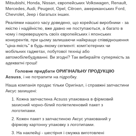
Mitsubishi, Honda, Nissan, європейських
Volkswagen, Renault,
Mercedes, Audi, Peugeot, Opel, Citroen, американських
Ford,
Chevrolet, Jeep
і багатьох інших.
Реаліями нашого часу доведено, що корейські виробники - за
якістю і надійністю, вже давно не поступаються, а багато в
чому і перевершують своїх європейських і японських
конкурентів, при цьому залишаючи найкраще співвідношення
"ціна-якість" в будь-якому сегменті: комп'ютерних чи
мобільних гаджетах, побутової техніці або
автомобілебудуванні. Ви згодні? Так вибирайте суперякість за
адекватні гроші!
Головне придбати ОРИГІНАЛЬНУ ПРОДУКЦІЮ
Acsuss
, і не потрапити на підробку.
Наша компанія продає тільки Оригінал, і справжні запчастини
Аксус захищені:
Кожна запчастина Acsuss упакована в фірмовий
захисний чорно-білий поліетиленовий пакет з
логотипами.
Кожен пакет з запчастиною Аксус упакований у
фірмову картонну упаковку з логотипами.
На наклейці - шестірня і смужка виготовлені