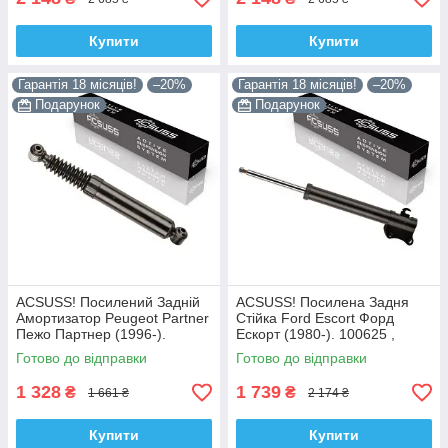
Купити
Купити
Гарантія 18 місяців!
–20%
Гарантія 18 місяців!
–20%
Подарунок
Подарунок
ACSUSS! Посилений Задній
ACSUSS! Посилена Задня
Амортизатор Peugeot Partner
Стійка Ford Escort Форд
Пежо Партнер (1996-).
Ескорт (1980-). 100625 ,
200450 , 341237 Корея!
332801 Корея!
Готово до відправки
Готово до відправки
1 328
1 739
₴
₴
1 661 ₴
2 174 ₴
Купити
Купити