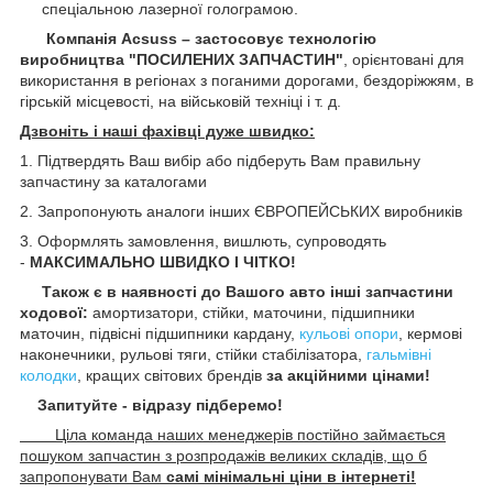
спеціальною лазерної голограмою.
Компанія Acsuss – застосовує технологію
виробництва "ПОСИЛЕНИХ ЗАПЧАСТИН"
, орієнтовані для
використання в регіонах з поганими дорогами, бездоріжжям, в
гірській місцевості, на військовій техніці і т. д.
Дзвоніть і наші фахівці дуже швидко:
1. Підтвердять Ваш вибір або підберуть Вам правильну
запчастину за каталогами
2. Запропонують аналоги інших ЄВРОПЕЙСЬКИХ виробників
3. Оформлять замовлення, вишлють, супроводять
-
МАКСИМАЛЬНО ШВИДКО І ЧІТКО!
Також є в наявності до Вашого авто інші запчастини
ходової:
амортизатори, стійки, маточини,
підшипники
маточин, підвісні підшипники кардану,
кульові опори
, кермові
наконечники, рульові тяги, стійки стабілізатора,
гальмівні
колодки
, кращих світових брендів
за акційними цінами!
Запитуйте - відразу підберемо!
Ціла команда наших менеджерів постійно займається
пошуком запчастин з розпродажів великих складів, що б
запропонувати Вам
самі мінімальні ціни в інтернеті!