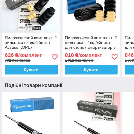
Пилозахисний комплект: 2
Пилозахисний комплект: 2
Пило
пильники і 2 відбійника.
пильники і 2 відбійника
пиль
Acsuss КОРЕЯ!
для стойок амортизаторів.
для 
Sachs Сакс
SKF
626
810
846
₴/комплект
₴/комплект
782 ₴/комплект
1 012 ₴/комплект
1 058
Купити
Купити
Подібні товари компанії