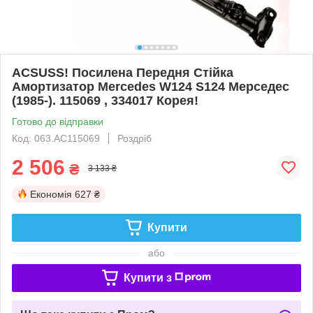
ACSUSS! Посилена Передня Стійка
Амортизатор Mercedes W124 S124 Мерседес
(1985-). 115069 , 334017 Корея!
Готово до відправки
Код: 063.AC115069
Роздріб
2 506
₴
3 133 ₴
Економія
627 ₴
Купити
або
Купити з