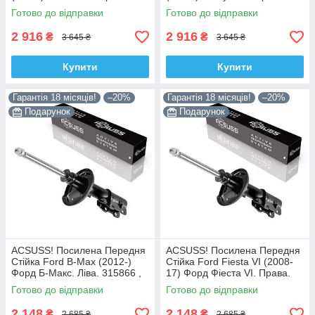
3348078 , 22-260970 Корея!
335092 , 4853080764 Корея!
Готово до відправки
Готово до відправки
2 916
2 916
₴
₴
3 645 ₴
3 645 ₴
Купити
Купити
Гарантія 18 місяців!
–20%
Гарантія 18 місяців!
–20%
Подарунок
Подарунок
ACSUSS! Посилена Передня
ACSUSS! Посилена Передня
Стійка Ford B-Max (2012-)
Стійка Ford Fiesta VI (2008-
Форд Б-Макс. Ліва. 315866 ,
17) Форд Фіеста VI. Права.
3348042 Корея!
315867 , 3348032 Корея!
Готово до відправки
Готово до відправки
2 148
2 148
₴
₴
2 685 ₴
2 685 ₴