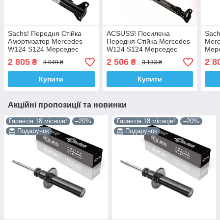
Sachs! Передня Стійка
ACSUSS! Посилена
Sach
Амортизатор Mercedes
Передня Стійка Mercedes
Mer
W124 S124 Мерседес
W124 S124 Мерседес
Мерс
(1985-). 115069 , 334017
(1985-). 115069 , 334017
, 33
2 805
2 506
2 8
₴
₴
3 049 ₴
3 133 ₴
Сакс!
Корея!
Купити
Купити
Акційні пропозиції та новинки
Гарантія 18 місяців!
–20%
Гарантія 18 місяців!
–20%
Подарунок
Подарунок