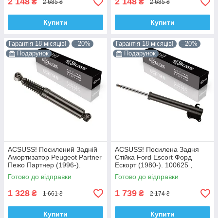
2 148
2 148
₴
₴
2 685 ₴
2 685 ₴
Купити
Купити
Гарантія 18 місяців!
–20%
Гарантія 18 місяців!
–20%
Подарунок
Подарунок
ACSUSS! Посилений Задній
ACSUSS! Посилена Задня
Амортизатор Peugeot Partner
Стійка Ford Escort Форд
Пежо Партнер (1996-).
Ескорт (1980-). 100625 ,
200450 , 341237 Корея!
332801 Корея!
Готово до відправки
Готово до відправки
1 328
1 739
₴
₴
1 661 ₴
2 174 ₴
Купити
Купити