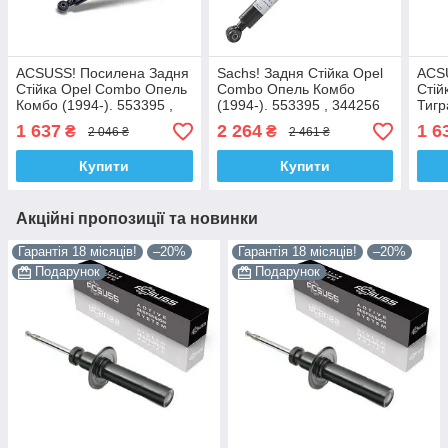
ACSUSS! Посилена Задня
Sachs! Задня Стійка Opel
ACS
Стійка Opel Combo Опель
Combo Опель Комбо
Стій
Комбо (1994-). 553395 ,
(1994-). 553395 , 344256
Тигр
344256 Корея!
Сакс!
3442
1 637
2 264
1 6
₴
₴
2 046 ₴
2 461 ₴
Купити
Купити
Акційні пропозиції та новинки
Гарантія 18 місяців!
–20%
Гарантія 18 місяців!
–20%
Подарунок
Подарунок