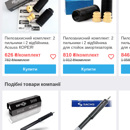
Пилозахисний комплект: 2
Пилозахисний комплект: 2
Пило
пильники і 2 відбійника.
пильники і 2 відбійника
пиль
Acsuss КОРЕЯ!
для стойок амортизаторів.
для 
Sachs Сакс
SKF
626
810
846
₴/комплект
₴/комплект
782 ₴/комплект
1 012 ₴/комплект
1 058
Купити
Купити
Подібні товари компанії