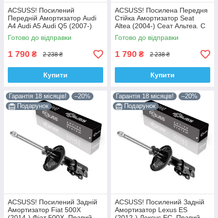
ACSUSS! Посилений
ACSUSS! Посилена Передня
Передній Амортизатор Audi
Стійка Амортизатор Seat
A4 Audi A5 Audi Q5 (2007-)
Altea (2004-) Сеат Альтеа. С
Ауді А4 А5 Ку 5. С Чашкой!
Чашкой! 313363 , 341717
Готово до відправки
Готово до відправки
313363 , 341717 Корея!
Корея!
1 790
1 790
₴
₴
2 238 ₴
2 238 ₴
Купити
Купити
Гарантія 18 місяців!
–20%
Гарантія 18 місяців!
–20%
Подарунок
Подарунок
ACSUSS! Посилений Задній
ACSUSS! Посилений Задній
Амортизатор Fiat 500X
Амортизатор Lexus ES
(2014-) Фіат 500Х. Правий.
(2012-) Лексус ЕС. Правий.