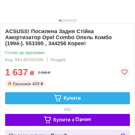
ACSUSS! Посилена Задня Стійка
Амортизатор Opel Combo Опель Комбо
(1994-). 553395 , 344256 Корея!
Готово до відправки
Код: 043.AC553395
Роздріб
1 637
₴
2 046 ₴
Економія
409 ₴
Купити
або
Купити з