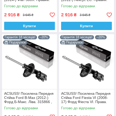
3348078 , 22-260970 Корея!
335092 , 4853080764 Корея!
Готово до відправки
Готово до відправки
2 916
2 916
₴
₴
3 645 ₴
3 645 ₴
Купити
Купити
Гарантія 18 місяців!
–20%
Гарантія 18 місяців!
–20%
Подарунок
Подарунок
ACSUSS! Посилена Передня
ACSUSS! Посилена Передня
Стійка Ford B-Max (2012-)
Стійка Ford Fiesta VI (2008-
Форд Б-Макс. Ліва. 315866 ,
17) Форд Фіеста VI. Права.
3348042 Корея!
315867 , 3348032 Корея!
Готово до відправки
Готово до відправки