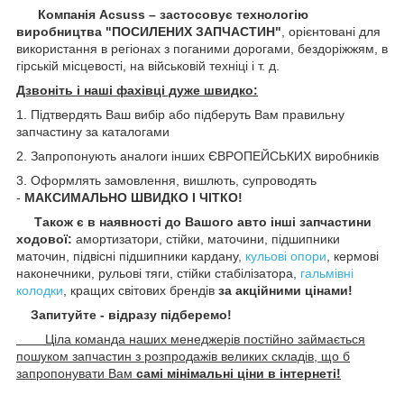
Компанія Acsuss – застосовує технологію
виробництва "ПОСИЛЕНИХ ЗАПЧАСТИН"
, орієнтовані для
використання в регіонах з поганими дорогами, бездоріжжям, в
гірській місцевості, на військовій техніці і т. д.
Дзвоніть і наші фахівці дуже швидко:
1. Підтвердять Ваш вибір або підберуть Вам правильну
запчастину за каталогами
2. Запропонують аналоги інших ЄВРОПЕЙСЬКИХ виробників
3. Оформлять замовлення, вишлють, супроводять
-
МАКСИМАЛЬНО ШВИДКО І ЧІТКО!
Також є в наявності до Вашого авто інші запчастини
ходової:
амортизатори, стійки, маточини,
підшипники
маточин, підвісні підшипники кардану,
кульові опори
, кермові
наконечники, рульові тяги, стійки стабілізатора,
гальмівні
колодки
, кращих світових брендів
за акційними цінами!
Запитуйте - відразу підберемо!
Ціла команда наших менеджерів постійно займається
пошуком запчастин з розпродажів великих складів, що б
запропонувати Вам
самі мінімальні ціни в інтернеті!