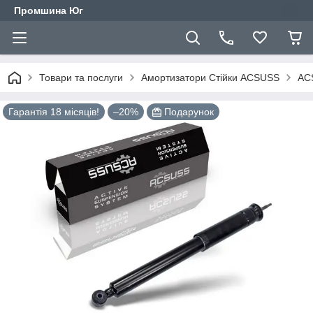
Промшина Юг
Товари та послуги
Амортизатори Стійки ACSUSS
ACS
Гарантія 18 місяців!
–20%
Подарунок