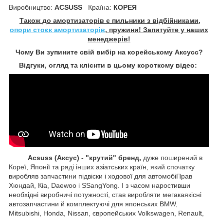
Виробництво:
ACSUSS
Країна:
КОРЕЯ
Також до амортизаторів є пильники з відбійниками,
опори стоєк амортизаторів
, пружини! Запитуйте у наших
менеджерів!
Чому Ви зупините свій вибір на корейському Аксусс?
Відгуки, огляд та клієнти в цьому короткому відео:
Acsuss (Аксус) - "крутий" бренд,
дуже поширений в
Кореї, Японії та ряді інших азіатських країн, який спочатку
виробляв запчастини підвіски і ходової для автомобіПрав
Хюндай, Кіа, Daewoo і SSangYong. І з часом наростивши
необхідні виробничі потужності, став виробляти мегакаякісні
автозапчастини й комплектуючі для японських BMW,
Mitsubishi, Honda, Nissan, європейських
Volkswagen, Renault,