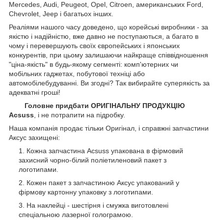
Mercedes, Audi, Peugeot, Opel, Citroen, американських
Ford,
Chevrolet, Jeep
і багатьох інших.
Реаліями нашого часу доведено, що корейські виробники - за
якістю і надійністю, вже давно не поступаються, а багато в
чому і перевершують своїх європейських і японських
конкурентів, при цьому залишаючи найкраще співвідношення
"ціна-якість" в будь-якому сегменті: комп'ютерних чи
мобільних гаджетах, побутової техніці або
автомобілебудуванні. Ви згодні? Так вибирайте суперякість за
адекватні гроші!
Головне придбати ОРИГІНАЛЬНУ ПРОДУКЦІЮ
Acsuss
, і не потрапити на підробку.
Наша компанія продає тільки Оригінал, і справжні запчастини
Аксус захищені:
Кожна запчастина Acsuss упакована в фірмовий
захисний чорно-білий поліетиленовий пакет з
логотипами.
Кожен пакет з запчастиною Аксус упакований у
фірмову картонну упаковку з логотипами.
На наклейці - шестірня і смужка виготовлені
спеціальною лазерної голограмою.