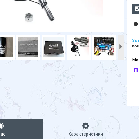
пов
У к
буд
пис
Характеристики