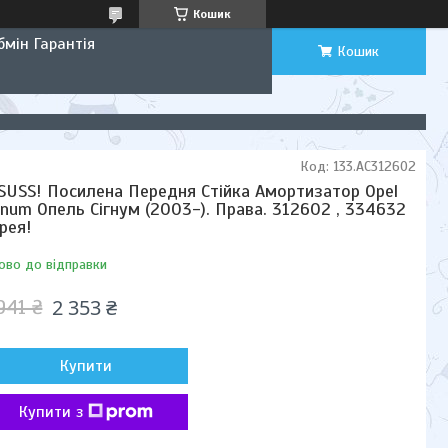
Кошик
мін Гарантія
Кошик
Код:
133.AC312602
SUSS! Посилена Передня Стійка Амортизатор Opel
gnum Опель Сігнум (2003-). Права. 312602 , 334632
рея!
ово до відправки
2 353 ₴
941 ₴
Купити
Купити з