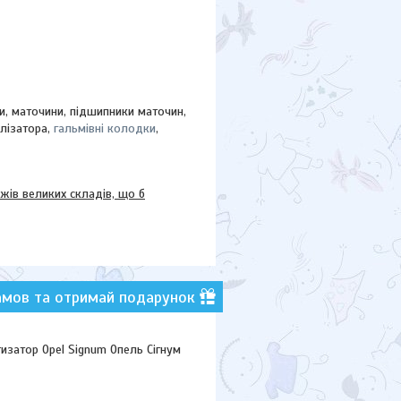
ки, маточини,
підшипники маточин,
ілізатора,
гальмівні колодки
,
в великих складів, що б
амов та отримай подарунок
затор Opel Signum Опель Сігнум