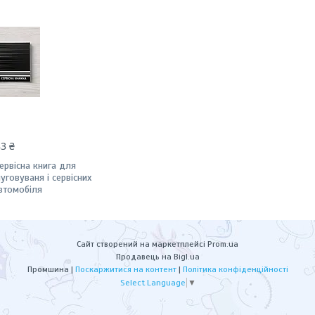
83 ₴
ервісна книга для
луговуваня і сервісних
автомобіля
Сайт створений на маркетплейсі
Prom.ua
Продавець на Bigl.ua
Промшина |
Поскаржитися на контент
|
Політика конфіденційності
Select Language
▼