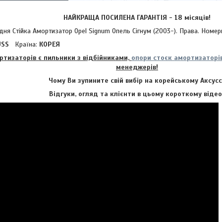
НАЙКРАЩА ПОСИЛЕНА ГАРАНТІЯ - 18 місяців!
Стійка Амортизатор Opel Signum Опель Сігнум (2003-). Права. Номери 
USS
Країна:
КОРЕЯ
ртизаторів є пильники з відбійниками,
опори стоєк амортизаторі
менеджерів!
Чому Ви зупините свій вибір на корейському Аксусс
Відгуки, огляд та клієнти в цьому короткому відео