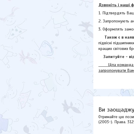
Дзвоніть і наші 
1. Підтвердять Ваш
2. Запропонують а
3. Оформлять замо
Також є в наявн
підвісні підшипник
кращих світових бр
Запитуйте - від
Ціла команда наш
запропонувати Ва
Ви заощаджу
Отримайте цю пози
(2003-). Права. 31