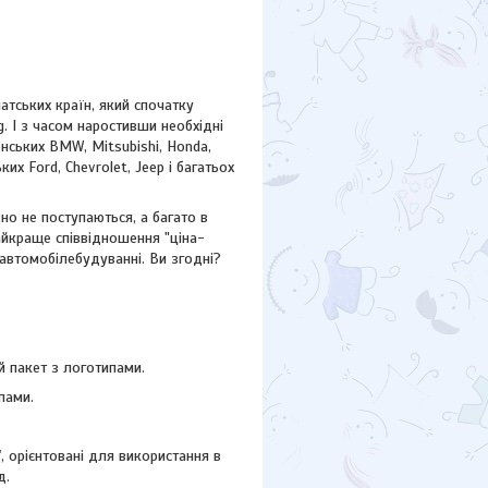
атських країн, який спочатку
. І з часом наростивши необхідні
нських BMW, Mitsubishi, Honda,
ських
Ford,
Chevrolet, Jeep
і багатьох
но не поступаються, а багато в
айкраще співвідношення "ціна-
 автомобілебудуванні. Ви згодні?
 пакет з логотипами.
пами.
"
, орієнтовані для використання в
д.