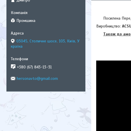
Дмитро
Посилена Передня 
Промшина
Виробництво:
ACS
Також до амо
03045, Столичне шосе, 103, Київ, У
країна
+380 (67) 843-13-31
hersonavto@gmail.com