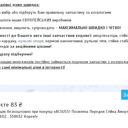
фахівці дуже швидко:
 вибір або підберуть Вам правильну запчастину за каталогами
налоги інших ЄВРОПЕЙСЬКИХ виробників
влення, вишлють, супроводять -
МАКСИМАЛЬНО ШВИДКО І ЧІТКО!
ості до Вашого авто інші запчастини ходової:
амортизатори, стій
и кардану,
кульові опори
, кермові наконечники, рульові тяги, стійки стаб
ендів
за акційними цінами!
разу підберемо!
их менеджерів постійно займається пошуком запчастин з розпродажі
м
самі мінімальні ціни в інтернеті!
З
єте 83 ₴
цію безкоштовно при покупці «ACSUSS! Посилена Передня Стійка Аморти
2602 , 334632 Корея!»