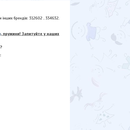
інших брендів: 312602 , 334632.
в
, пружини! Запитуйте у наших
?
: