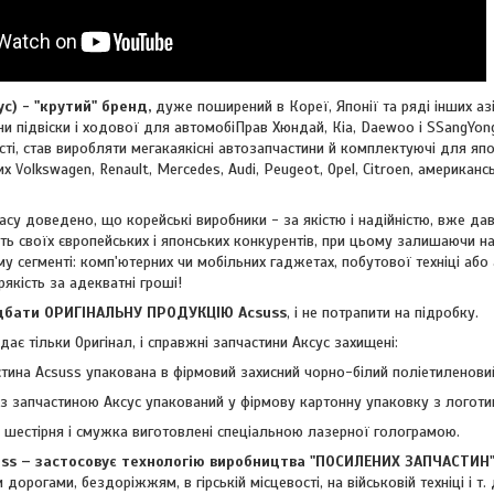
 - "крутий" бренд,
дуже поширений в Кореї, Японії та ряді інших азі
и підвіски і ходової для автомобіПрав Хюндай, Кіа, Daewoo і SSangYong
ті, став виробляти мегакаякісні автозапчастини й комплектуючі для япо
ких
Volkswagen, Renault, Mercedes, Audi, Peugeot, Opel, Citroen, американ
су доведено, що корейські виробники - за якістю і надійністю, вже дав
ть своїх європейських і японських конкурентів, при цьому залишаючи н
му сегменті: комп'ютерних чи мобільних гаджетах, побутової техніці або
рякість за адекватні гроші!
ти ОРИГІНАЛЬНУ ПРОДУКЦІЮ Acsuss
, і не потрапити на підробку.
ає тільки Оригінал, і справжні запчастини Аксус захищені:
тина Acsuss упакована в фірмовий захисний чорно-білий поліетиленовий
з запчастиною Аксус упакований у фірмову картонну упаковку з логоти
- шестірня і смужка виготовлені спеціальною лазерної голограмою.
 – застосовує технологію виробництва "ПОСИЛЕНИХ ЗАПЧАСТИН
 дорогами, бездоріжжям, в гірській місцевості, на військовій техніці і т. 