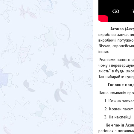
Acsuss (Аксус)
виробляв запчастин
виробничі потужнос
Nissan, європейсь
інших.
Реаліями нашого ча
чому і перевершую
якість" в будь-яко
Так вибирайте супе
Головне придба
Наша компанія прод
Кожна запчас
Кожен пакет 
На наклейці 
Компанія Acsuss
регіонах з поганими