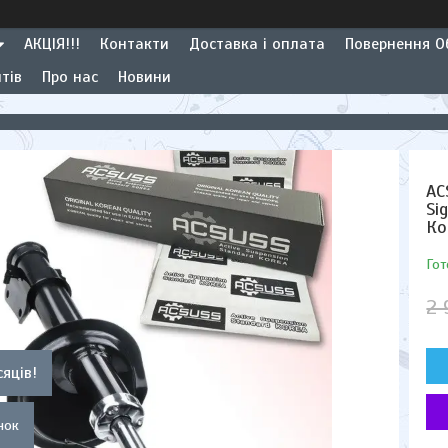
АКЦІЯ!!!
Контакти
Доставка і оплата
Повернення Об
тів
Про нас
Новини
AC
Si
Ко
Гот
2 
сяців!