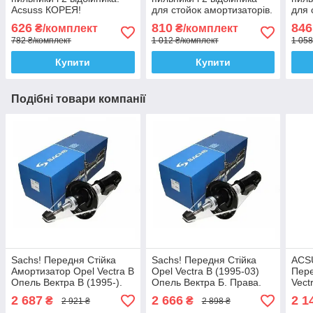
Acsuss КОРЕЯ!
для стойок амортизаторів.
для 
Sachs Сакс
SKF
626
810
846
₴/комплект
₴/комплект
782 ₴/комплект
1 012 ₴/комплект
1 058
Купити
Купити
Подібні товари компанії
Sachs! Передня Стійка
Sachs! Передня Стійка
ACS
Амортизатор Opel Vectra B
Opel Vectra B (1995-03)
Пере
Опель Вектра B (1995-).
Опель Вектра Б. Права.
Vect
Права. 312298 , 334600
312320 , 333715 Сакс!
(199
2 687
2 666
2 1
₴
₴
2 921 ₴
2 898 ₴
Сакс!
3346