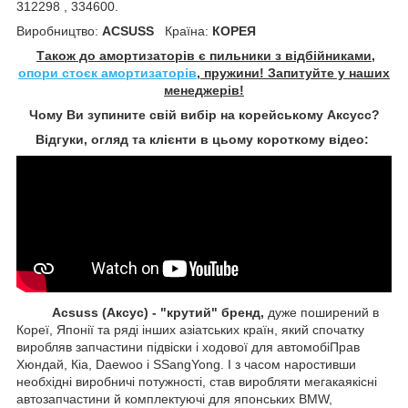
312298 , 334600.
Виробництво:
ACSUSS
Країна:
КОРЕЯ
Також до амортизаторів є пильники з відбійниками,
опори стоєк амортизаторів
, пружини! Запитуйте у наших
менеджерів!
Чому Ви зупините свій вибір на корейському Аксусс?
Відгуки, огляд та клієнти в цьому короткому відео:
Acsuss (Аксус) - "крутий" бренд,
дуже поширений в
Кореї, Японії та ряді інших азіатських країн, який спочатку
виробляв запчастини підвіски і ходової для автомобіПрав
Хюндай, Кіа, Daewoo і SSangYong. І з часом наростивши
необхідні виробничі потужності, став виробляти мегакаякісні
автозапчастини й комплектуючі для японських BMW,