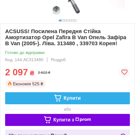
ACSUSS! Посилена Передня Стійка
Амортизатор Opel Zafira B Van Опель Зафіра
B Van (2005-). Ліва. 313480 , 339703 Корея!
Готово до відправки
Код: 144.AC313480
Роздріб
2 097
₴
2 622 ₴
Економія
525 ₴
Купити
або
Купити з