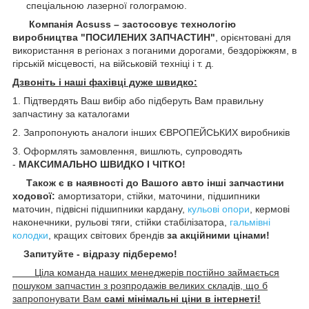
спеціальною лазерної голограмою.
Компанія Acsuss – застосовує технологію
виробництва "ПОСИЛЕНИХ ЗАПЧАСТИН"
, орієнтовані для
використання в регіонах з поганими дорогами, бездоріжжям, в
гірській місцевості, на військовій техніці і т. д.
Дзвоніть і наші фахівці дуже швидко:
1. Підтвердять Ваш вибір або підберуть Вам правильну
запчастину за каталогами
2. Запропонують аналоги інших ЄВРОПЕЙСЬКИХ виробників
3. Оформлять замовлення, вишлють, супроводять
-
МАКСИМАЛЬНО ШВИДКО І ЧІТКО!
Також є в наявності до Вашого авто інші запчастини
ходової:
амортизатори, стійки, маточини,
підшипники
маточин, підвісні підшипники кардану,
кульові опори
, кермові
наконечники, рульові тяги, стійки стабілізатора,
гальмівні
колодки
, кращих світових брендів
за акційними цінами!
Запитуйте - відразу підберемо!
Ціла команда наших менеджерів постійно займається
пошуком запчастин з розпродажів великих складів, що б
запропонувати Вам
самі мінімальні ціни в інтернеті!