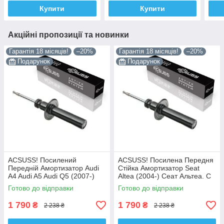
Купити
Купити
Акційні пропозиції та новинки
Гарантія 18 місяців!
–20%
Гарантія 18 місяців!
–20%
Подарунок
Подарунок
ACSUSS! Посилений
ACSUSS! Посилена Передня
Передній Амортизатор Audi
Стійка Амортизатор Seat
A4 Audi A5 Audi Q5 (2007-)
Altea (2004-) Сеат Альтеа. С
Ауді А4 А5 Ку 5. С Чашкой!
Чашкой! 313363 , 341717
Готово до відправки
Готово до відправки
313363 , 341717 Корея!
Корея!
1 790
1 790
₴
₴
2 238 ₴
2 238 ₴