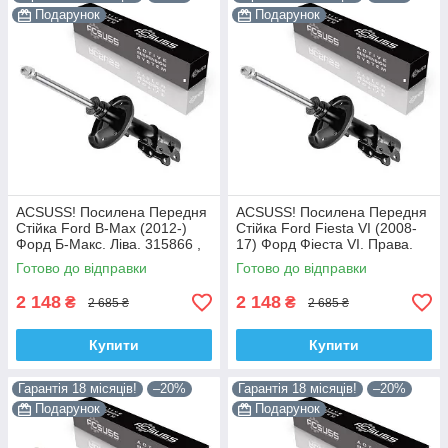
Подарунок
Подарунок
ACSUSS! Посилена Передня
ACSUSS! Посилена Передня
Стійка Ford B-Max (2012-)
Стійка Ford Fiesta VI (2008-
Форд Б-Макс. Ліва. 315866 ,
17) Форд Фіеста VI. Права.
3348042 Корея!
315867 , 3348032 Корея!
Готово до відправки
Готово до відправки
2 148
2 148
₴
₴
2 685 ₴
2 685 ₴
Купити
Купити
Гарантія 18 місяців!
–20%
Гарантія 18 місяців!
–20%
Подарунок
Подарунок