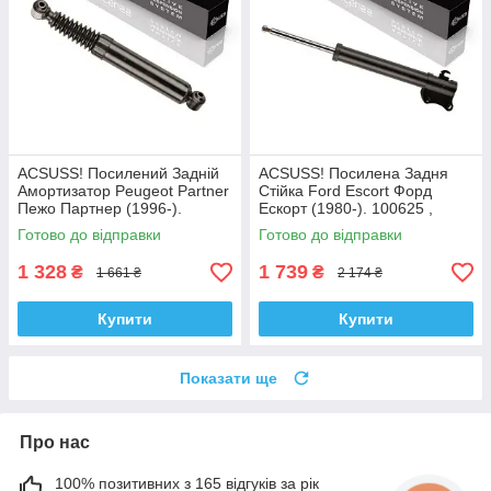
ACSUSS! Посилений Задній
ACSUSS! Посилена Задня
Амортизатор Peugeot Partner
Стійка Ford Escort Форд
Пежо Партнер (1996-).
Ескорт (1980-). 100625 ,
200450 , 341237 Корея!
332801 Корея!
Готово до відправки
Готово до відправки
1 328
1 739
₴
₴
1 661 ₴
2 174 ₴
Купити
Купити
Показати ще
Про нас
100% позитивних з 165 відгуків за рік