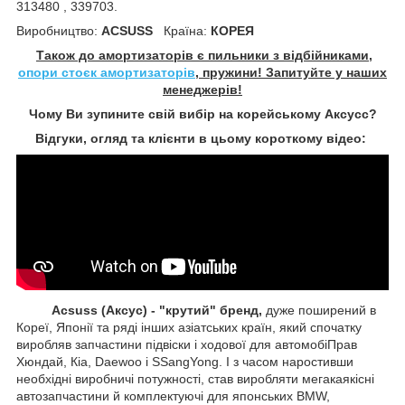
313480 , 339703.
Виробництво:
ACSUSS
Країна:
КОРЕЯ
Також до амортизаторів є пильники з відбійниками,
опори стоєк амортизаторів
, пружини! Запитуйте у наших
менеджерів!
Чому Ви зупините свій вибір на корейському Аксусс?
Відгуки, огляд та клієнти в цьому короткому відео:
Acsuss (Аксус) - "крутий" бренд,
дуже поширений в
Кореї, Японії та ряді інших азіатських країн, який спочатку
виробляв запчастини підвіски і ходової для автомобіПрав
Хюндай, Кіа, Daewoo і SSangYong. І з часом наростивши
необхідні виробничі потужності, став виробляти мегакаякісні
автозапчастини й комплектуючі для японських BMW,