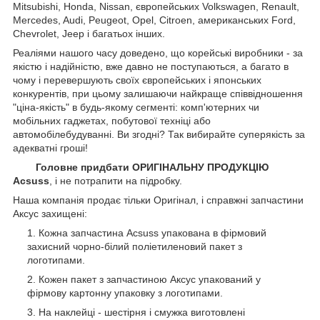
Mitsubishi, Honda, Nissan, європейських
Volkswagen, Renault,
Mercedes, Audi, Peugeot, Opel, Citroen, американських
Ford,
Chevrolet, Jeep
і багатьох інших.
Реаліями нашого часу доведено, що корейські виробники - за
якістю і надійністю, вже давно не поступаються, а багато в
чому і перевершують своїх європейських і японських
конкурентів, при цьому залишаючи найкраще співвідношення
"ціна-якість" в будь-якому сегменті: комп'ютерних чи
мобільних гаджетах, побутової техніці або
автомобілебудуванні. Ви згодні? Так вибирайте суперякість за
адекватні гроші!
Головне придбати ОРИГІНАЛЬНУ ПРОДУКЦІЮ
Acsuss
, і не потрапити на підробку.
Наша компанія продає тільки Оригінал, і справжні запчастини
Аксус захищені:
Кожна запчастина Acsuss упакована в фірмовий
захисний чорно-білий поліетиленовий пакет з
логотипами.
Кожен пакет з запчастиною Аксус упакований у
фірмову картонну упаковку з логотипами.
На наклейці - шестірня і смужка виготовлені