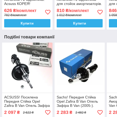
Acsuss КОРЕЯ!
для стойок амортизаторів.
для 
Sachs Сакс
SKF
626
810
846
₴/комплект
₴/комплект
782 ₴/комплект
1 012 ₴/комплект
1 058
Купити
Купити
Подібні товари компанії
ACSUSS! Посилена
Sachs! Передня Стійка
Sach
Передня Стійка Opel
Opel Zafira B Van Опель
Амор
Zafira B Van Опель Зафіра
Зафіра B Van (2005-).
Van 
B Van (2005-). Ліва.
Ліва. 313480 , 339703
(200
2 097
2 283
2 2
₴
₴
2 622 ₴
2 482 ₴
313480 , 339703 Корея!
Сакс!
3397