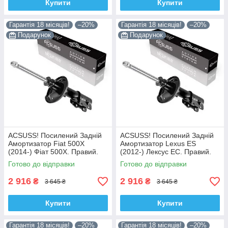
Купити
Купити
Гарантія 18 місяців!
–20%
Гарантія 18 місяців!
–20%
Подарунок
Подарунок
ACSUSS! Посилений Задній
ACSUSS! Посилений Задній
Амортизатор Fiat 500X
Амортизатор Lexus ES
(2014-) Фіат 500Х. Правий.
(2012-) Лексус ЕС. Правий.
3348078 , 22-260970 Корея!
335092 , 4853080764 Корея!
Готово до відправки
Готово до відправки
2 916
2 916
₴
₴
3 645 ₴
3 645 ₴
Купити
Купити
Гарантія 18 місяців!
–20%
Гарантія 18 місяців!
–20%