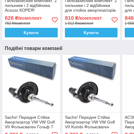
Пилозахисний комплект: 2
Пилозахисний комплект: 2
Пило
пильники і 2 відбійника.
пильники і 2 відбійника
пиль
Acsuss КОРЕЯ!
для стойок амортизаторів.
для 
Sachs Сакс
SKF
626
810
846
₴/комплект
₴/комплект
782 ₴/комплект
1 012 ₴/комплект
1 058
Купити
Купити
Подібні товари компанії
Sachs! Передня Стійка
Sachs! Передня Стійка
ACS
Амортизатор VW VW Golf
Амортизатор VW VW Golf
Пере
VII Фольксваген Гольф 7
VII Kombi Фольксваген
Амор
(2012-). 315910 , 365500
Гольф 7 Комбі (2012-).
VII 