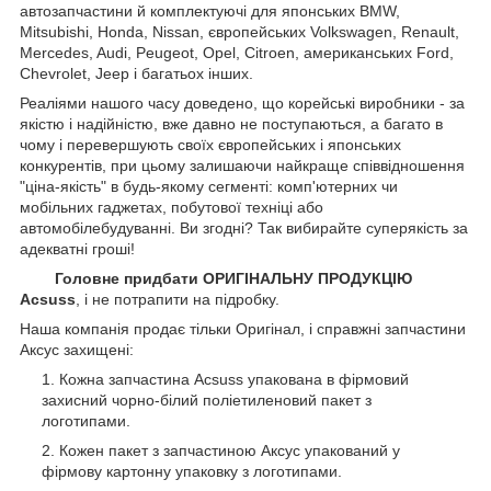
автозапчастини й комплектуючі для японських BMW,
Mitsubishi, Honda, Nissan, європейських
Volkswagen, Renault,
Mercedes, Audi, Peugeot, Opel, Citroen, американських
Ford,
Chevrolet, Jeep
і багатьох інших.
Реаліями нашого часу доведено, що корейські виробники - за
якістю і надійністю, вже давно не поступаються, а багато в
чому і перевершують своїх європейських і японських
конкурентів, при цьому залишаючи найкраще співвідношення
"ціна-якість" в будь-якому сегменті: комп'ютерних чи
мобільних гаджетах, побутової техніці або
автомобілебудуванні. Ви згодні? Так вибирайте суперякість за
адекватні гроші!
Головне придбати ОРИГІНАЛЬНУ ПРОДУКЦІЮ
Acsuss
, і не потрапити на підробку.
Наша компанія продає тільки Оригінал, і справжні запчастини
Аксус захищені:
Кожна запчастина Acsuss упакована в фірмовий
захисний чорно-білий поліетиленовий пакет з
логотипами.
Кожен пакет з запчастиною Аксус упакований у
фірмову картонну упаковку з логотипами.