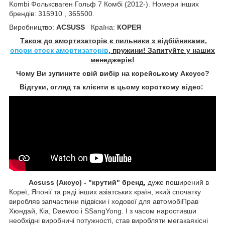
Kombi Фольксваген Гольф 7 Комбі (2012-). Номери інших
брендів: 315910 , 365500.
Виробництво:
ACSUSS
Країна:
КОРЕЯ
Також до амортизаторів є пильники з відбійниками,
опори стоєк амортизаторів
, пружини! Запитуйте у наших
менеджерів!
Чому Ви зупините свій вибір на корейському Аксусс?
Відгуки, огляд та клієнти в цьому короткому відео:
Acsuss (Аксус) - "крутий" бренд,
дуже поширений в
Кореї, Японії та ряді інших азіатських країн, який спочатку
виробляв запчастини підвіски і ходової для автомобіПрав
Хюндай, Кіа, Daewoo і SSangYong. І з часом наростивши
необхідні виробничі потужності, став виробляти мегакаякісні