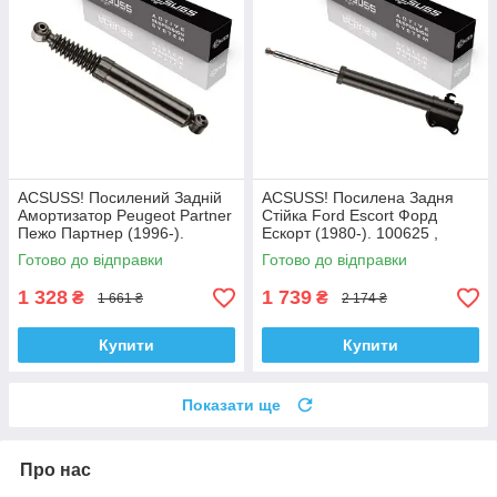
ACSUSS! Посилений Задній
ACSUSS! Посилена Задня
Амортизатор Peugeot Partner
Стійка Ford Escort Форд
Пежо Партнер (1996-).
Ескорт (1980-). 100625 ,
200450 , 341237 Корея!
332801 Корея!
Готово до відправки
Готово до відправки
1 328
1 739
₴
₴
1 661 ₴
2 174 ₴
Купити
Купити
Показати ще
Про нас