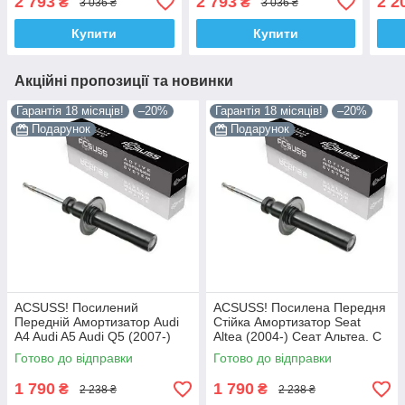
2 793
2 793
2 2
₴
₴
3 036 ₴
3 036 ₴
Сакс!
315910 , 365500 Сакс!
(201
Коре
Купити
Купити
Акційні пропозиції та новинки
Гарантія 18 місяців!
–20%
Гарантія 18 місяців!
–20%
Подарунок
Подарунок
ACSUSS! Посилений
ACSUSS! Посилена Передня
Передній Амортизатор Audi
Стійка Амортизатор Seat
A4 Audi A5 Audi Q5 (2007-)
Altea (2004-) Сеат Альтеа. С
Ауді А4 А5 Ку 5. С Чашкой!
Чашкой! 313363 , 341717
Готово до відправки
Готово до відправки
313363 , 341717 Корея!
Корея!
1 790
1 790
₴
₴
2 238 ₴
2 238 ₴