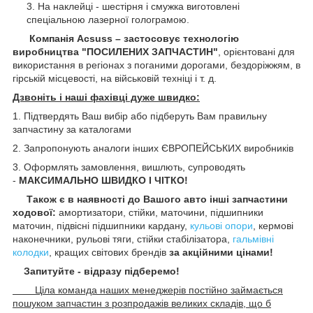
На наклейці - шестірня і смужка виготовлені
спеціальною лазерної голограмою.
Компанія Acsuss – застосовує технологію
виробництва "ПОСИЛЕНИХ ЗАПЧАСТИН"
, орієнтовані для
використання в регіонах з поганими дорогами, бездоріжжям, в
гірській місцевості, на військовій техніці і т. д.
Дзвоніть і наші фахівці дуже швидко:
1. Підтвердять Ваш вибір або підберуть Вам правильну
запчастину за каталогами
2. Запропонують аналоги інших ЄВРОПЕЙСЬКИХ виробників
3. Оформлять замовлення, вишлють, супроводять
-
МАКСИМАЛЬНО ШВИДКО І ЧІТКО!
Також є в наявності до Вашого авто інші запчастини
ходової:
амортизатори, стійки, маточини,
підшипники
маточин, підвісні підшипники кардану,
кульові опори
, кермові
наконечники, рульові тяги, стійки стабілізатора,
гальмівні
колодки
, кращих світових брендів
за акційними цінами!
Запитуйте - відразу підберемо!
Ціла команда наших менеджерів постійно займається
пошуком запчастин з розпродажів великих складів, що б