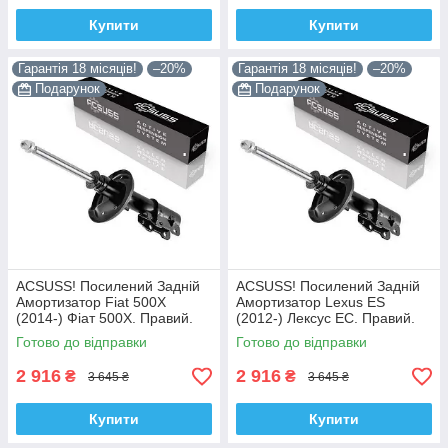
Купити
Купити
Гарантія 18 місяців!
–20%
Гарантія 18 місяців!
–20%
Подарунок
Подарунок
ACSUSS! Посилений Задній
ACSUSS! Посилений Задній
Амортизатор Fiat 500X
Амортизатор Lexus ES
(2014-) Фіат 500Х. Правий.
(2012-) Лексус ЕС. Правий.
3348078 , 22-260970 Корея!
335092 , 4853080764 Корея!
Готово до відправки
Готово до відправки
2 916
2 916
₴
₴
3 645 ₴
3 645 ₴
Купити
Купити