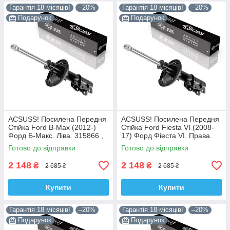
Гарантія 18 місяців!
–20%
Гарантія 18 місяців!
–20%
Подарунок
Подарунок
ACSUSS! Посилена Передня
ACSUSS! Посилена Передня
Стійка Ford B-Max (2012-)
Стійка Ford Fiesta VI (2008-
Форд Б-Макс. Ліва. 315866 ,
17) Форд Фіеста VI. Права.
3348042 Корея!
315867 , 3348032 Корея!
Готово до відправки
Готово до відправки
2 148
2 148
₴
₴
2 685 ₴
2 685 ₴
Купити
Купити
Гарантія 18 місяців!
–20%
Гарантія 18 місяців!
–20%
Подарунок
Подарунок