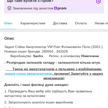
Що таке купити з Пром?
Замовлення під захистом
Опис
Характеристики
Доставка
Оплата
Умови п
Опис
Задня Стійка Амортизатор VW Polo Фольксваген Поло (2001-).
Номери інших брендів: 280564 , 343328.
Виробництво:
Sachs
Регіон: в основному
Німеччина
- Розпродаж залишків складу - залишилося кілька штук.
Також до амортизаторів є пильники з відбійниками,
опори стоєк амортизаторів
, пружини! Запитуйте у наших
менеджерів!
Дзвоніть і наші фахівці дуже швидко:
1. Підтвердять Ваш вибір або підберуть Вам правильну
запчастину за каталогами
2. Запропонують аналоги інших виробників