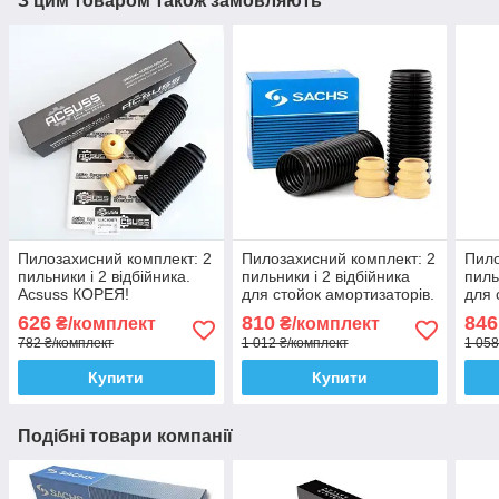
З цим товаром також замовляють
Пилозахисний комплект: 2
Пилозахисний комплект: 2
Пило
пильники і 2 відбійника.
пильники і 2 відбійника
пиль
Acsuss КОРЕЯ!
для стойок амортизаторів.
для 
Sachs Сакс
SKF
626
810
846
₴/комплект
₴/комплект
782 ₴/комплект
1 012 ₴/комплект
1 058
Купити
Купити
Подібні товари компанії