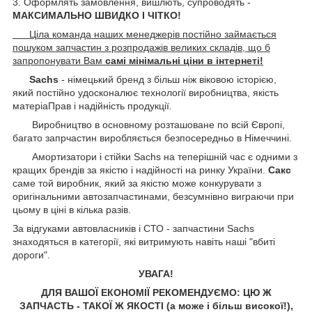
3. Оформлять замовлення, вишлють, супроводять -
МАКСИМАЛЬНО ШВИДКО І ЧІТКО!
Ціла команда наших менеджерів постійно займається
пошуком запчастин з розпродажів великих складів, що б
запропонувати Вам
самі мінімальні ціни в інтернеті!
Sachs
- німецький бренд з більш ніж віковою історією,
який постійно удосконалює технології виробництва, якість
матеріаПрав і надійність продукції.
Виробництво в основному розташоване по всій Європі,
багато запрчастин виробляється безпосередньо в Німеччині.
Амортизатори і стійки Sachs на теперішній час є одними з
кращих брендів за якістю і надійності на ринку України.
Сакс
саме той виробник, який за якістю може конкурувати з
оригінальними автозапчастинами, безсумнівно виграючи при
цьому в ціні в кілька разів.
За відгуками автовласників і СТО - запчастини Sachs
знаходяться в категорії, які витримують навіть наші "вбиті
дороги".
УВАГА!
ДЛЯ ВАШОЇ ЕКОНОМІЇ РЕКОМЕНДУЄМО: ЦЮ Ж
ЗАПЧАСТЬ - ТАКОЇ Ж ЯКОСТІ (а може і більш високої!),