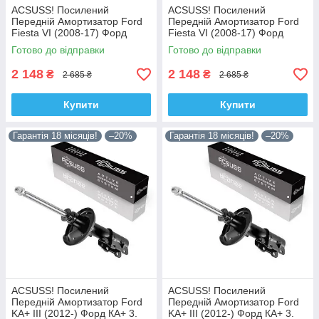
ACSUSS! Посилений
ACSUSS! Посилений
Передній Амортизатор Ford
Передній Амортизатор Ford
Fiesta VI (2008-17) Форд
Fiesta VI (2008-17) Форд
Фіеста VI. Лівий. 335829 ,
Фіеста VI. Правий. 335830 ,
Готово до відправки
Готово до відправки
3348057 Корея!
3348056 Корея!
2 148
2 148
₴
₴
2 685 ₴
2 685 ₴
Купити
Купити
Гарантія 18 місяців!
–20%
Гарантія 18 місяців!
–20%
ACSUSS! Посилений
ACSUSS! Посилений
Передній Амортизатор Ford
Передній Амортизатор Ford
KA+ III (2012-) Форд КА+ 3.
KA+ III (2012-) Форд КА+ 3.