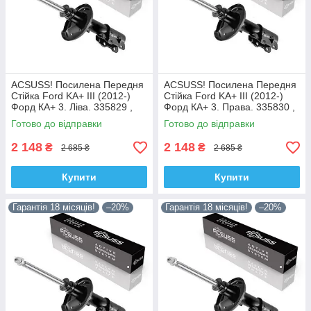
ACSUSS! Посилена Передня
ACSUSS! Посилена Передня
Стійка Ford KA+ III (2012-)
Стійка Ford KA+ III (2012-)
Форд КА+ 3. Ліва. 335829 ,
Форд КА+ 3. Права. 335830 ,
3348057 Корея!
3348056 Корея!
Готово до відправки
Готово до відправки
2 148
2 148
₴
₴
2 685 ₴
2 685 ₴
Купити
Купити
Гарантія 18 місяців!
–20%
Гарантія 18 місяців!
–20%