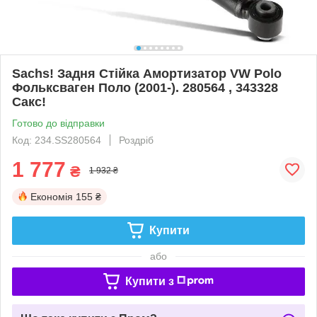
Sachs! Задня Стійка Амортизатор VW Polo
Фольксваген Поло (2001-). 280564 , 343328
Сакс!
Готово до відправки
Код: 234.SS280564
Роздріб
1 777
₴
1 932 ₴
Економія
155 ₴
Купити
або
Купити з