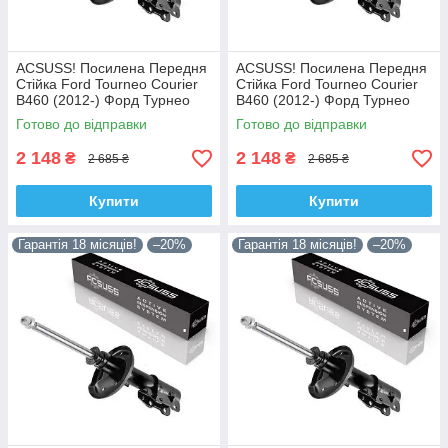
ACSUSS! Посилена Передня
ACSUSS! Посилена Передня
Стійка Ford Tourneo Courier
Стійка Ford Tourneo Courier
B460 (2012-) Форд Турнео
B460 (2012-) Форд Турнео
Курєр Б460. Ліва. 335829 ,
Курєр Б460. Права. 335830 ,
Готово до відправки
Готово до відправки
3348057 Корея!
3348056 Корея!
2 148
2 148
₴
₴
2 685 ₴
2 685 ₴
Купити
Купити
Гарантія 18 місяців!
–20%
Гарантія 18 місяців!
–20%