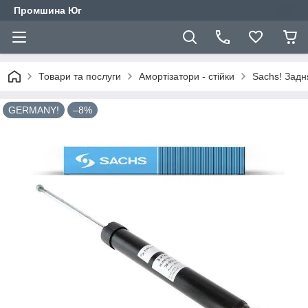
Промшина Юг
Товари та послуги
Амортізатори - стійки
Sachs! Задн
GERMANY!
–8%