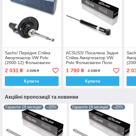
Sachs! Передня Стійка
ACSUSS! Посилена Задня
Sach
Амортизатор VW Polo
Стійка Амортизатор VW
Амор
(2000-12) Фольксваген
Polo Фольксваген Поло
(200
Поло. 312594 , 334835
(2001-). 280564 , 343328
Поло
2 031
1 790
2 0
₴
₴
2 208 ₴
2 238 ₴
Сакс!
Корея!
Сакс
Купити
Купити
Акційні пропозиції та новинки
Гарантія 18 місяців!
–20%
Гарантія 18 місяців!
–20%