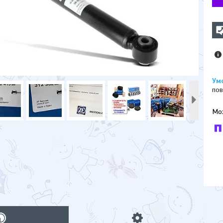
пов
У к
буд