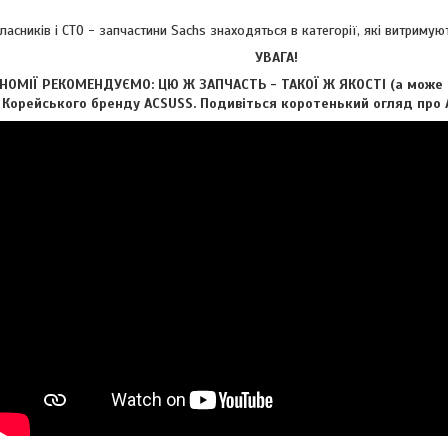
асників і СТО - запчастини Sachs знаходяться в категорії, які витримуют
УВАГА!
ОМІЇ РЕКОМЕНДУЄМО: ЦЮ Ж ЗАПЧАСТЬ - ТАКОЇ Ж ЯКОСТІ (а може і 
д Корейського бренду ACSUSS. Подивіться коротенький огляд про А