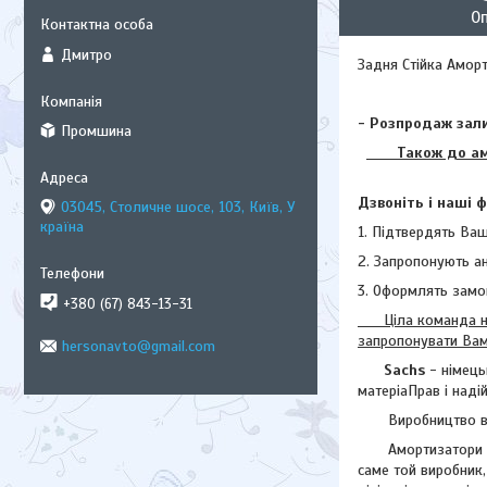
О
Дмитро
Задня Стійка Аморт
- Розпродаж зали
Промшина
Також до аморт
Дзвоніть і наші 
03045, Столичне шосе, 103, Київ, У
країна
1. Підтвердять Ваш
2. Запропонують а
3. Оформлять замо
+380 (67) 843-13-31
Ціла команда наш
запропонувати Вам 
hersonavto@gmail.com
Sachs
- німець
матеріаПрав і надій
Виробництво в осн
Амортизатори і сті
саме той виробник,