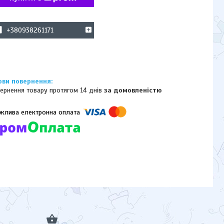
+380938261171
ернення товару протягом 14 днів
за домовленістю
омпанії підключені електронні платежі. Тепер ви можете купити
ь-який товар не покидаючи сайту.