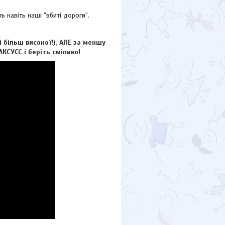
ь навіть наші "вбиті дороги".
більш високої!), АЛЕ за меншу
КСУСС і беріть сміливо!