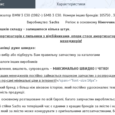
пис
Характеристики
изатор BMW 3 E30 (1982-) БМВ 3 Е30. Номери інших брендів: 105750 , 
Виробництво:
Sachs
Регіон: в основному
Німеччин
шків складу - залишилося кілька штук.
изаторів є пильники з відбійниками, опори стоєк амортизаторі
менеджерів!
фахівці дуже швидко:
 вибір або підберуть Вам правильну запчастину за каталогами
налоги інших виробників
влення, вишлють, супроводять -
МАКСИМАЛЬНО ШВИДКО І ЧІТКО!
их менеджерів постійно займається пошуком запчастин з розпродажі
ng>самі мінімальні ціни в інтернеті!
<
/span>
="font-size:14px">
кий бренд з більш ніж віковою історією, який постійно удосконалює техн
ність продукції.
овному розташоване по всій Європі, багато запрчастин виробляється
йки Sachs на теперішній час є одними з кращих брендів за якістю і на
 який за якістю може конкурувати з оригінальними автозапчастинами, 