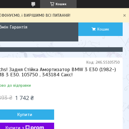
Кошик
ЕЛЕФОНУЄМО, і ВИРІШИМО ВСІ ПИТАННЯ!
мін Гарантія
Кошик
Код:
246.SS105750
chs! Задня Стійка Амортизатор BMW 3 E30 (1982-)
В 3 Е30. 105750 , 343184 Сакс!
ово до відправки
1 742 ₴
893 ₴
Купити
Купити з