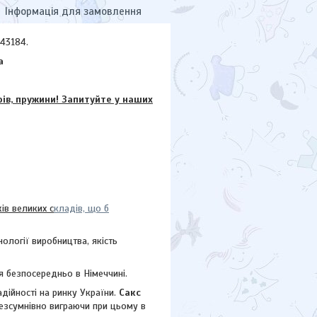
Інформація для замовлення
343184.
а
в, пружини! Запитуйте у наших
в великих с
кладів, що б
ології виробництва, якість
 безпосередньо в Німеччині.
дійності на ринку України.
Сакс
безсумнівно виграючи при цьому в