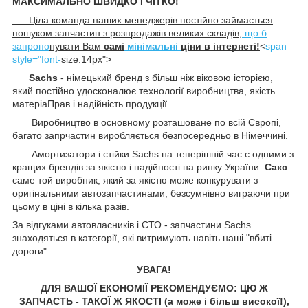
МАКСИМАЛЬНО ШВИДКО І ЧІТКО!
Ціла команда наших менеджерів постійно займається
пошуком запчастин з розпродажів великих складів,
що б
запропо
нувати Вам
самі
мінімальні
ціни в інтернеті!
<
span
style="font-
size:14px">
Sachs
- німецький бренд з більш ніж віковою історією,
який постійно удосконалює технології виробництва, якість
матеріаПрав і надійність продукції.
Виробництво в основному розташоване по всій Європі,
багато запрчастин виробляється безпосередньо в Німеччині.
Амортизатори і стійки Sachs на теперішній час є одними з
кращих брендів за якістю і надійності на ринку України.
Сакс
саме той виробник, який за якістю може конкурувати з
оригінальними автозапчастинами, безсумнівно виграючи при
цьому в ціні в кілька разів.
За відгуками автовласників і СТО - запчастини Sachs
знаходяться в категорії, які витримують навіть наші "вбиті
дороги".
УВАГА!
ДЛЯ ВАШОЇ ЕКОНОМІЇ РЕКОМЕНДУЄМО: ЦЮ Ж
ЗАПЧАСТЬ - ТАКОЇ Ж ЯКОСТІ (а може і більш високої!),