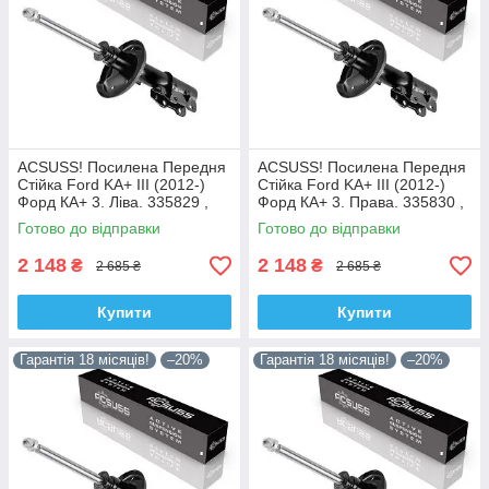
ACSUSS! Посилена Передня
ACSUSS! Посилена Передня
Стійка Ford KA+ III (2012-)
Стійка Ford KA+ III (2012-)
Форд КА+ 3. Ліва. 335829 ,
Форд КА+ 3. Права. 335830 ,
3348057 Корея!
3348056 Корея!
Готово до відправки
Готово до відправки
2 148
2 148
₴
₴
2 685 ₴
2 685 ₴
Купити
Купити
Гарантія 18 місяців!
–20%
Гарантія 18 місяців!
–20%