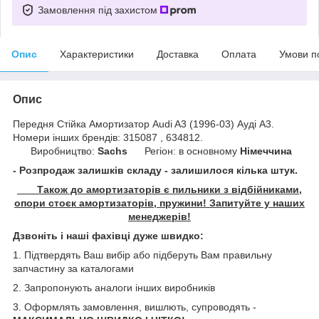
Замовлення під захистом
Опис
Характеристики
Доставка
Оплата
Умови п
Опис
Передня Стійка Амортизатор Audi A3 (1996-03) Ауді А3.
Номери інших брендів: 315087 , 634812.
Виробництво:
Sachs
Регіон: в основному
Німеччина
- Розпродаж залишків складу - залишилося кілька штук.
Також до амортизаторів є пильники з відбійниками,
опори стоєк амортизаторів, пружини! Запитуйте у наших
менеджерів!
Дзвоніть і наші фахівці дуже швидко:
1. Підтвердять Ваш вибір або підберуть Вам правильну
запчастину за каталогами
2. Запропонують аналоги інших виробників
3. Оформлять замовлення, вишлють, супроводять -