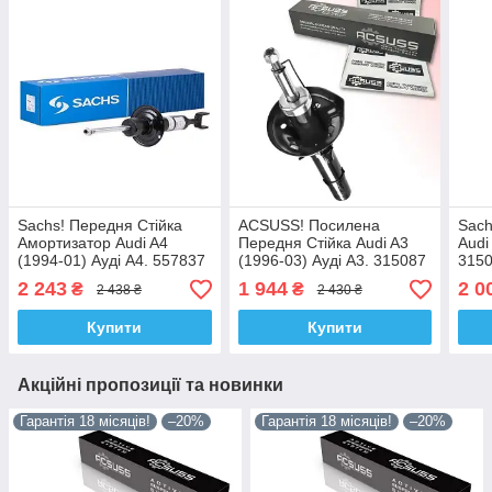
Sachs! Передня Стійка
ACSUSS! Посилена
Sach
Амортизатор Audi A4
Передня Стійка Audi A3
Audi
(1994-01) Ауді А4. 557837
(1996-03) Ауді А3. 315087
3150
, 341844 Сакс!
, 634812 Корея!
2 243
1 944
2 0
₴
₴
2 438 ₴
2 430 ₴
Купити
Купити
Акційні пропозиції та новинки
Гарантія 18 місяців!
–20%
Гарантія 18 місяців!
–20%