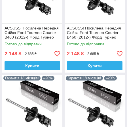
ACSUSS! Посилена Передня
ACSUSS! Посилена Передня
Стійка Ford Tourneo Courier
Стійка Ford Tourneo Courier
B460 (2012-) Форд Турнео
B460 (2012-) Форд Турнео
Курєр Б460. Ліва. 335829 ,
Курєр Б460. Права. 335830 ,
Готово до відправки
Готово до відправки
3348057 Корея!
3348056 Корея!
2 148
2 148
₴
₴
2 685 ₴
2 685 ₴
Купити
Купити
Гарантія 18 місяців!
–20%
Гарантія 18 місяців!
–20%