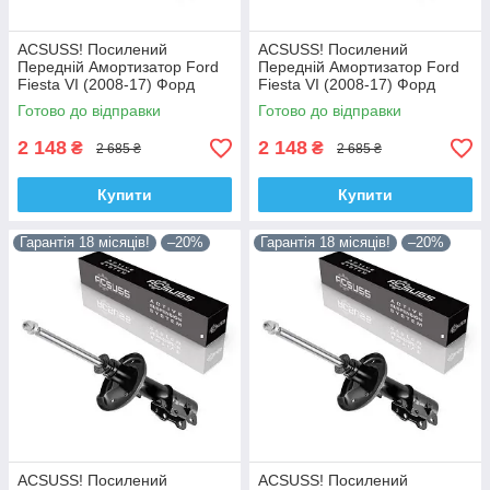
ACSUSS! Посилений
ACSUSS! Посилений
Передній Амортизатор Ford
Передній Амортизатор Ford
Fiesta VI (2008-17) Форд
Fiesta VI (2008-17) Форд
Фіеста VI. Лівий. 335829 ,
Фіеста VI. Правий. 335830 ,
Готово до відправки
Готово до відправки
3348057 Корея!
3348056 Корея!
2 148
2 148
₴
₴
2 685 ₴
2 685 ₴
Купити
Купити
Гарантія 18 місяців!
–20%
Гарантія 18 місяців!
–20%
ACSUSS! Посилений
ACSUSS! Посилений