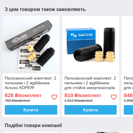
З цим товаром також замовляють
Пилозахисний комплект: 2
Пилозахисний комплект: 2
Пило
пильники і 2 відбійника.
пильники і 2 відбійника
пиль
Acsuss КОРЕЯ!
для стойок амортизаторів.
для 
Sachs Сакс
SKF
626
810
846
₴/комплект
₴/комплект
782 ₴/комплект
1 012 ₴/комплект
1 058
Купити
Купити
Подібні товари компанії