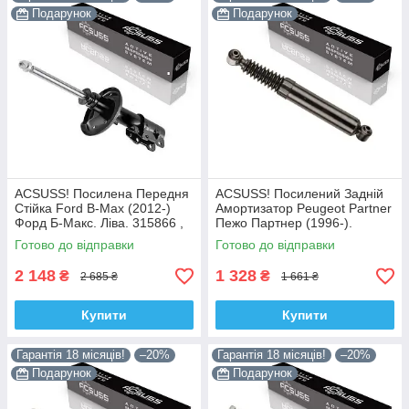
Подарунок
Подарунок
ACSUSS! Посилена Передня
ACSUSS! Посилений Задній
Стійка Ford B-Max (2012-)
Амортизатор Peugeot Partner
Форд Б-Макс. Ліва. 315866 ,
Пежо Партнер (1996-).
3348042 Корея!
200450 , 341237 Корея!
Готово до відправки
Готово до відправки
2 148
1 328
₴
₴
2 685 ₴
1 661 ₴
Купити
Купити
Гарантія 18 місяців!
–20%
Гарантія 18 місяців!
–20%
Подарунок
Подарунок