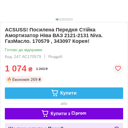
ACSUSS! Посилена Передня Стійка
Амортизатор Ніва ВАЗ 2121-2131 Niva.
ГазМасло. 170579 , 343097 Корея!
Готово до відправки
Код: 247.AC170579
Роздріб
1 074
₴
1 343 ₴
Економія
269 ₴
Купити
або
Купити з