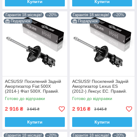
Купити
Купити
Гарантія 18 місяців!
–20%
Гарантія 18 місяців!
–20%
Подарунок
Подарунок
ACSUSS! Посилений Задній
ACSUSS! Посилений Задній
Амортизатор Fiat 500X
Амортизатор Lexus ES
(2014-) Фіат 500Х. Правий.
(2012-) Лексус ЕС. Правий.
3348078 , 22-260970 Корея!
335092 , 4853080764 Корея!
Готово до відправки
Готово до відправки
2 916
2 916
₴
₴
3 645 ₴
3 645 ₴
Купити
Купити
Гарантія 18 місяців!
–20%
Гарантія 18 місяців!
–20%