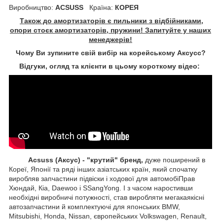
Виробництво:
ACSUSS
Країна:
КОРЕЯ
Також до амортизаторів є пильники з відбійниками,
опори стоєк амортизаторів, пружини! Запитуйте у наших
менеджерів!
Чому Ви зупините свій вибір на корейському Аксусс?
Відгуки, огляд та клієнти в цьому короткому відео:
Acsuss (Аксус) - "крутий" бренд,
дуже поширений в
Кореї, Японії та ряді інших азіатських країн, який спочатку
виробляв запчастини підвіски і ходової для автомобіПрав
Хюндай, Кіа, Daewoo і SSangYong. І з часом наростивши
необхідні виробничі потужності, став виробляти мегакаякісні
автозапчастини й комплектуючі для японських BMW,
Mitsubishi, Honda, Nissan, європейських
Volkswagen, Renault,