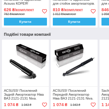
Acsuss КОРЕЯ!
для стойок амортизаторів.
для 
Sachs Сакс
SKF
626
810
846
₴/комплект
₴/комплект
782 ₴/комплект
1 012 ₴/комплект
1 058
Купити
Купити
Подібні товари компанії
ACSUSS! Посилений
ACSUSS! Посилений
Sach
Задній Амортизатор Ніва
Передній Амортизатор
Амор
ВАЗ 2121-2131 Niva.
Ніва ВАЗ 2121-2131 Niva.
2121
ГазМасло. 170580 ,
ГазМасло. 170579 ,
ГазМ
1 074
1 074
1 1
₴
₴
1 343 ₴
1 343 ₴
343098 Корея!
343097 Корея!
3430