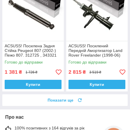
ACSUSS! Посилена Задня
ACSUSS! Посилений
Стійка Peugeot 807 (2002-)
Передній Амортизатор Land
Пежо 807. 312725 , 343321
Rover Freelander (1998-06)
Корея!
Ленд Ровер Фрілендер.
Готово до відправки
Готово до відправки
Лівий. 310022 , 335927
Корея!
1 381
2 815
₴
₴
1 726 ₴
3 519 ₴
Купити
Купити
Показати ще
Про нас
100% позитивних з 164 відгуків за рік