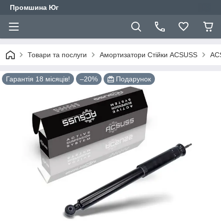
Промшина Юг
Товари та послуги
Амортизатори Стійки ACSUSS
ACS
Гарантія 18 місяців!
–20%
Подарунок