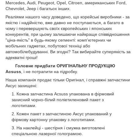
Mercedes, Audi, Peugeot, Opel, Citroen, американських
Ford,
Chevrolet, Jeep
і багатьох інших.
Реаліями нашого часу доведено, що корейські виробники - за
якістю і надійністю, вже давно не поступаються, а багато в
чому і перевершують своїх європейських і японських
конкурентів, при цьому залишаючи найкраще співвідношення
"ціна-якість" в будь-якому сегменті: комп'ютерних чи
мобільних гаджетах, побутової техніці або
автомобілебудуванні. Ви згодні? Так вибирайте суперякість за
адекватні гроші!
Головне придбати ОРИГІНАЛЬНУ ПРОДУКЦІЮ
Acsuss
, і не потрапити на підробку.
Наша компанія продає тільки Оригінал, і справжні запчастини
Аксус захищені:
Кожна запчастина Acsuss упакована в фірмовий
захисний чорно-білий поліетиленовий пакет з
логотипами.
Кожен пакет з запчастиною Аксус упакований у
фірмову картонну упаковку з логотипами.
На наклейці - шестірня і смужка виготовлені
спеціальною лазерної голограмою.