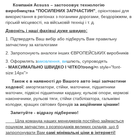
Компанія Acsuss – застосовує технологію
виробництва "ПОСИЛЕНИХ ЗАПЧАСТИН"
, орієнтовані для
використання в регіонах з поганими дорогами, бездоріжжям, в
гірській місцевості, на військовій техніці і т. д.
Дзвоніть і наші фахівці дуже швидко:
1. Підтвердять Ваш вибір або підберуть Вам правильну
запчастину за каталогами
2. Запропонують аналоги інших ЄВРОПЕЙСЬКИХ виробників
3. Оформлять з
амовлення, ви
шлють, супроводять
-
МАКСИМАЛЬНО ШВИДКО І ЧІТКО!trong>
n style="font-
size:14px">
Також є в наявності до Вашого авто інші запчастини
ходової:
амортизатори, стійки, маточини,
підшипники
маточин, підвісні підшипники кардану,
кульові опори, кермові
наконечники, рульові тяги, стійки стабілізатора, гальмівні
колодки, кращих світових брендів
за акційними цінами!
Запитуйте - відразу підберемо!
Ціла команда наших менеджерів постійно займається
пошуком запчастин з розпродажів великих складів, що б
запропонувати Вам
самі мінімальні ціни в інтернеті!