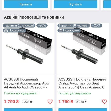
Купити
Купити
Акційні пропозиції та новинки
Гарантія 18 місяців!
–20%
Гарантія 18 місяців!
–20%
Подарунок
Подарунок
ACSUSS! Посилений
ACSUSS! Посилена Передня
Передній Амортизатор Audi
Стійка Амортизатор Seat
A4 Audi A5 Audi Q5 (2007-)
Altea (2004-) Сеат Альтеа. С
Ауді А4 А5 Ку 5. С Чашкой!
Чашкой! 313363 , 341717
Готово до відправки
Готово до відправки
313363 , 341717 Корея!
Корея!
1 790
1 790
₴
₴
2 238 ₴
2 238 ₴