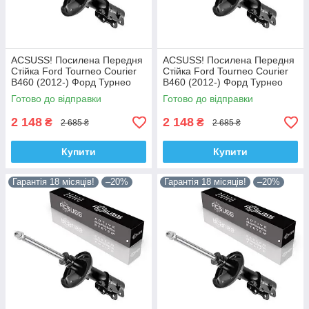
ACSUSS! Посилена Передня
ACSUSS! Посилена Передня
Стійка Ford Tourneo Courier
Стійка Ford Tourneo Courier
B460 (2012-) Форд Турнео
B460 (2012-) Форд Турнео
Курєр Б460. Ліва. 335829 ,
Курєр Б460. Права. 335830 ,
Готово до відправки
Готово до відправки
3348057 Корея!
3348056 Корея!
2 148
2 148
₴
₴
2 685 ₴
2 685 ₴
Купити
Купити
Гарантія 18 місяців!
–20%
Гарантія 18 місяців!
–20%