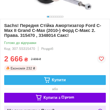
Sachs! Передня Стійка Амортизатор Ford C-
Max II Grand C-Max (2010-) Форд С-Макс 2.
Права. 315470 , 3348014 Сакс!
Готово до відправки
Код: 307.SS315470
Роздріб
2 666
₴
2 898 ₴
Економія
232 ₴
Купити
або
Купити з