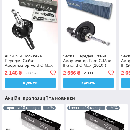
ACSUSS! Посилена
Sachs! Передня Стійка
Sach
Передня Стійка
Амортизатор Ford C-Max
Амор
Амортизатор Ford C-Max
II Grand C-Max (2010-)
III 
II Grand C-Max (2010-)
Форд С-Макс 2. Ліва.
Прав
2 148
2 666
2 6
₴
₴
2 685 ₴
2 898 ₴
Форд С-Макс 2. Права.
315469 , 3348015 Сакс!
Сакс
315470 , 3348014 Корея!
Купити
Купити
Акційні пропозиції та новинки
Гарантія 18 місяців!
–20%
Гарантія 18 місяців!
–20%