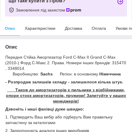
Що таке купити з Пром?
Замовлення під захистом
Опис
Характеристики
Доставка
Оплата
Умови п
Опис
Передня Стійка Амортизатор Ford C-Max II Grand C-Max
(2010-) Форд С-Макс 2. Права. Номери інших брендів: 315470
, 3348014.
Виробництво:
Sachs
Регіон: в основному
Німеччина
- Розпродаж залишків складу - залишилося кілька штук.
Також до амортизаторів є пильники з відбійниками,
опори стоєк амортизаторів, пружини! Запитуйте у наших
менеджерів!
Дзвоніть і наші фахівці дуже швидко:
1. Підтвердять Ваш вибір або підберуть Вам правильну
запчастину за каталогами
2. Запропонують аналоги інших виробників