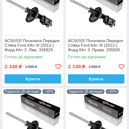
ACSUSS! Посилена Передня
ACSUSS! Посилена Передня
Стійка Ford KA+ III (2012-)
Стійка Ford KA+ III (2012-)
Форд КА+ 3. Ліва. 335829 ,
Форд КА+ 3. Права. 335830 ,
3348057 Корея!
3348056 Корея!
Готово до відправки
Готово до відправки
2 148
2 148
₴
₴
2 685 ₴
2 685 ₴
Купити
Купити
Гарантія 18 місяців!
–20%
Гарантія 18 місяців!
–20%