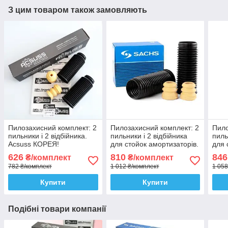
З цим товаром також замовляють
Пилозахисний комплект: 2
Пилозахисний комплект: 2
Пило
пильники і 2 відбійника.
пильники і 2 відбійника
пиль
Acsuss КОРЕЯ!
для стойок амортизаторів.
для 
Sachs Сакс
SKF
626
810
846
₴/комплект
₴/комплект
782 ₴/комплект
1 012 ₴/комплект
1 058
Купити
Купити
Подібні товари компанії