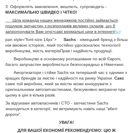
3. Оформлять замовлення, вишлють, супроводять -
МАКСИМАЛЬНО ШВИДКО І ЧІТКО!
Ціла команда наших менеджерів постійно займається
пошуком запчастин з розпродажів великих складів, що б
запропонувати Вам ong>самі мінімальні ціни в інтернеті
!u>
pan style="font-size:14px">
Sachs
- німецький бренд з більш
ніж віковою історією, який постійно удосконалює технології
виробництва, якість матеріаПрав і надійність продукції.
Виробництво в основному розташоване по всій Європі,
багато запрчастин виробляється безпосередньо в Німеччині.
Амортизатори і стійки Sachs на теперішній час є одними з
кращих брендів за якістю і надійності на ринку України.
Сакс
саме той виробник, який за якістю може конкурувати з
оригінальними автозапчастинами, безсумнівно виграючи при
цьому в ціні в кілька разів.
За відгуками автовласників і СТО - запчастини Sachs
знаходяться в категорії, які витримують навіть наші "вбиті
дороги".
УВАГА!
ДЛЯ ВАШОЇ ЕКОНОМІЇ РЕКОМЕНДУЄМО: ЦЮ Ж