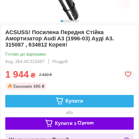
ACSUSS! Посилена Передня Стійка
Амортизатор Audi A3 (1996-03) Ауді А3.
315087 , 634812 Корея!
Готово до відправки
Код: 264.AC315087
Роздріб
1 944
₴
2 430 ₴
Економія
486 ₴
Купити
або
Купити з