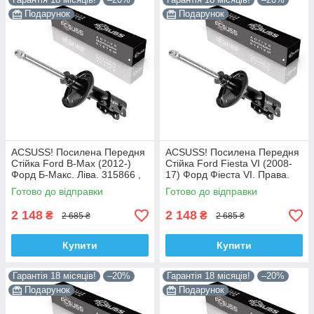
Подарунок
Подарунок
ACSUSS! Посилена Передня
ACSUSS! Посилена Передня
Стійка Ford B-Max (2012-)
Стійка Ford Fiesta VI (2008-
Форд Б-Макс. Ліва. 315866 ,
17) Форд Фіеста VI. Права.
3348042 Корея!
315867 , 3348032 Корея!
Готово до відправки
Готово до відправки
2 148
2 148
₴
₴
2 685 ₴
2 685 ₴
Купити
Купити
Гарантія 18 місяців!
–20%
Гарантія 18 місяців!
–20%
Подарунок
Подарунок