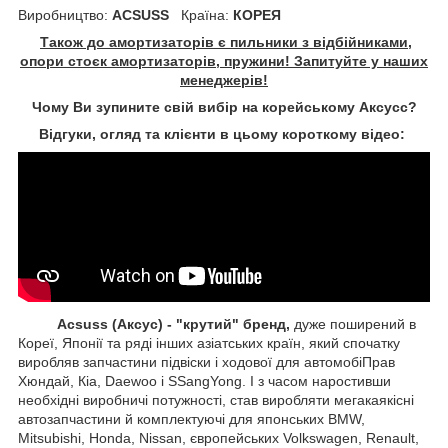
Виробництво:
ACSUSS
Країна:
КОРЕЯ
Також до амортизаторів є пильники з відбійниками,
опори стоєк амортизаторів, пружини! Запитуйте у наших
менеджерів!
Чому Ви зупините свій вибір на корейському Аксусс?
Відгуки, огляд та клієнти в цьому короткому відео:
Acsuss (Аксус) - "крутий" бренд,
дуже поширений в
Кореї, Японії та ряді інших азіатських країн, який спочатку
виробляв запчастини підвіски і ходової для автомобіПрав
Хюндай, Кіа, Daewoo і SSangYong. І з часом наростивши
необхідні виробничі потужності, став виробляти мегакаякісні
автозапчастини й комплектуючі для японських BMW,
Mitsubishi, Honda, Nissan, європейських
Volkswagen, Renault,