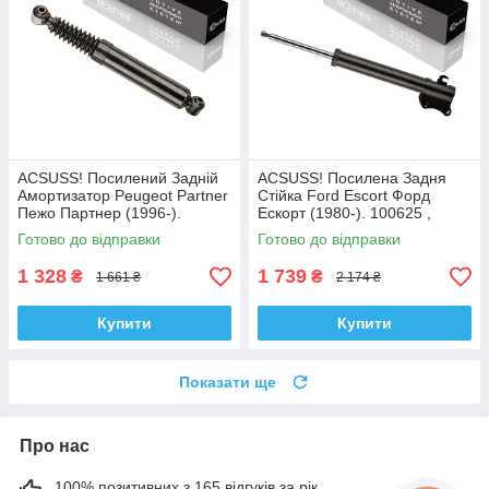
ACSUSS! Посилений Задній
ACSUSS! Посилена Задня
Амортизатор Peugeot Partner
Стійка Ford Escort Форд
Пежо Партнер (1996-).
Ескорт (1980-). 100625 ,
200450 , 341237 Корея!
332801 Корея!
Готово до відправки
Готово до відправки
1 328
1 739
₴
₴
1 661 ₴
2 174 ₴
Купити
Купити
Показати ще
Про нас
100% позитивних з 165 відгуків за рік