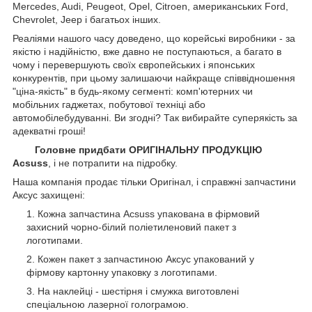
Mercedes, Audi, Peugeot, Opel, Citroen, американських
Ford,
Chevrolet, Jeep
і багатьох інших.
Реаліями нашого часу доведено, що корейські виробники - за
якістю і надійністю, вже давно не поступаються, а багато в
чому і перевершують своїх європейських і японських
конкурентів, при цьому залишаючи найкраще співвідношення
"ціна-якість" в будь-якому сегменті: комп'ютерних чи
мобільних гаджетах, побутової техніці або
автомобілебудуванні. Ви згодні? Так вибирайте суперякість за
адекватні гроші!
Головне придбати ОРИГІНАЛЬНУ ПРОДУКЦІЮ
Acsuss
, і не потрапити на підробку.
Наша компанія продає тільки Оригінал, і справжні запчастини
Аксус захищені:
Кожна запчастина Acsuss упакована в фірмовий
захисний чорно-білий поліетиленовий пакет з
логотипами.
Кожен пакет з запчастиною Аксус упакований у
фірмову картонну упаковку з логотипами.
На наклейці - шестірня і смужка виготовлені
спеціальною лазерної голограмою.