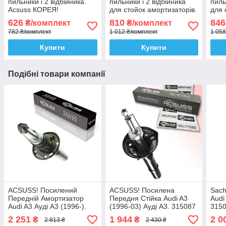
пильники і 2 відбійника.
пильники і 2 відбійника
пиль
Acsuss КОРЕЯ!
для стойок амортизаторів.
для 
Sachs Сакс
SKF
626
810
846
₴/комплект
₴/комплект
782 ₴/комплект
1 012 ₴/комплект
1 058
Купити
Купити
Подібні товари компанії
ACSUSS! Посилений
ACSUSS! Посилена
Sach
Передній Амортизатор
Передня Стійка Audi A3
Audi
Audi A3 Ауді А3 (1996-).
(1996-03) Ауді А3. 315087
3150
317572 , 313053 , 335808
, 634812 Корея!
2 251
1 944
2 0
₴
₴
2 813 ₴
2 430 ₴
Корея!