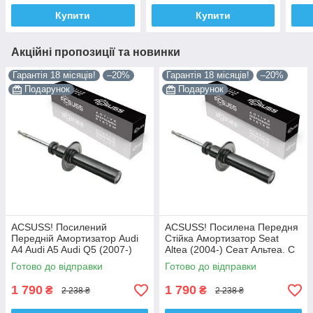
Купити
Купити
Акційні пропозиції та новинки
Гарантія 18 місяців!
–20%
Гарантія 18 місяців!
–20%
Подарунок
Подарунок
ACSUSS! Посилений
ACSUSS! Посилена Передня
Передній Амортизатор Audi
Стійка Амортизатор Seat
A4 Audi A5 Audi Q5 (2007-)
Altea (2004-) Сеат Альтеа. С
Ауді А4 А5 Ку 5. С Чашкой!
Чашкой! 313363 , 341717
Готово до відправки
Готово до відправки
313363 , 341717 Корея!
Корея!
1 790
1 790
₴
₴
2 238 ₴
2 238 ₴