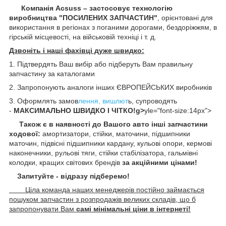
Компанія Acsuss – застосовує технологію
виробництва "ПОСИЛЕНИХ ЗАПЧАСТИН"
, орієнтовані для
використання в регіонах з поганими дорогами, бездоріжжям, в
гірській місцевості, на військовій техніці і т. д.
Дзвоніть і наші фахівці дуже швидко:
1. Підтвердять Ваш вибір або підберуть Вам правильну
запчастину за каталогами
2. Запропонують аналоги інших ЄВРОПЕЙСЬКИХ виробників
3. Оформлять замов
лення, вишлют
ь, супроводять
-
МАКСИМАЛЬНО ШВИДКО І ЧІТКО!g>
yle="font-size:14px">
Також є в наявності до Вашого авто інші запчастини
ходової:
амортизатори, стійки, маточини,
підшипники
маточин, підвісні підшипники кардану,
кульові опори, кермові
наконечники, рульові тяги, стійки стабілізатора, гальмівні
колодки, кращих світових брендів
за акційними цінами!
Запитуйте - відразу підберемо!
Ціла команда наших менеджерів постійно займається
пошуком запчастин з розпродажів великих складів, що б
запропонувати Вам
самі мінімальні ціни в інтернеті!