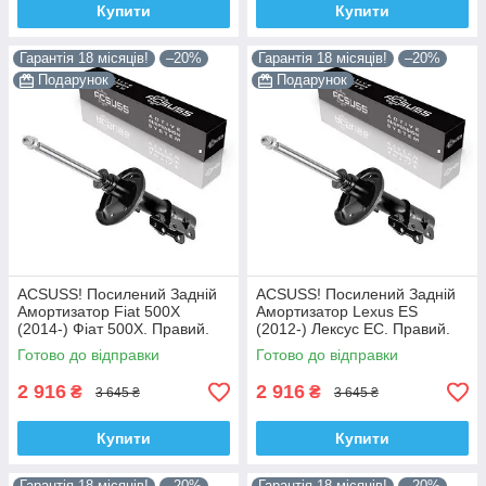
Купити
Купити
Гарантія 18 місяців!
–20%
Гарантія 18 місяців!
–20%
Подарунок
Подарунок
ACSUSS! Посилений Задній
ACSUSS! Посилений Задній
Амортизатор Fiat 500X
Амортизатор Lexus ES
(2014-) Фіат 500Х. Правий.
(2012-) Лексус ЕС. Правий.
3348078 , 22-260970 Корея!
335092 , 4853080764 Корея!
Готово до відправки
Готово до відправки
2 916
2 916
₴
₴
3 645 ₴
3 645 ₴
Купити
Купити
Гарантія 18 місяців!
–20%
Гарантія 18 місяців!
–20%