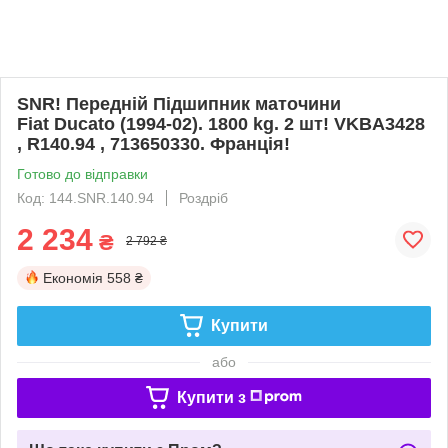
SNR! Передній Підшипник маточини
Fiat Ducato (1994-02). 1800 kg. 2 шт! VKBA3428
, R140.94 , 713650330. Франція!
Готово до відправки
Код: 144.SNR.140.94
Роздріб
2 234
₴
2 792 ₴
Економія
558 ₴
Купити
або
Купити з