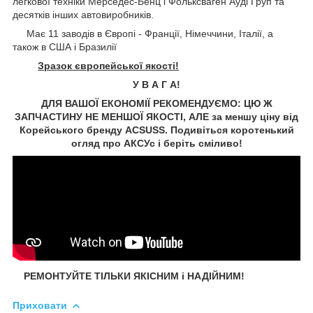
легкової техніки Мерседес-Бенц і Фольксваген
Ауді
Груп та
десятків інших автовиробників.
Має 11 заводів в Європі - Франції, Німеччини, Італії, а
також в США і Бразилії
Зразок європейської якості!
У В А Г А!
ДЛЯ ВАШОЇ ЕКОНОМІЇ РЕКОМЕНДУЄМО: ЦЮ Ж
ЗАПЧАСТИНУ НЕ МЕНШОЇ ЯКОСТІ, АЛЕ за меншу ціну від
Корейського бренду ACSUSS. Подивіться коротенький
огляд про АКСУс і беріть сміливо!
РЕМОНТУЙТЕ ТІЛЬКИ ЯКІСНИМ і НАДІЙНИМ!
Приховати