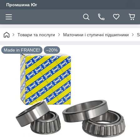
Промшина Юг
Товари та послуги
Маточини і ступичні підшипники
S
Made in FRANCE!
–20%