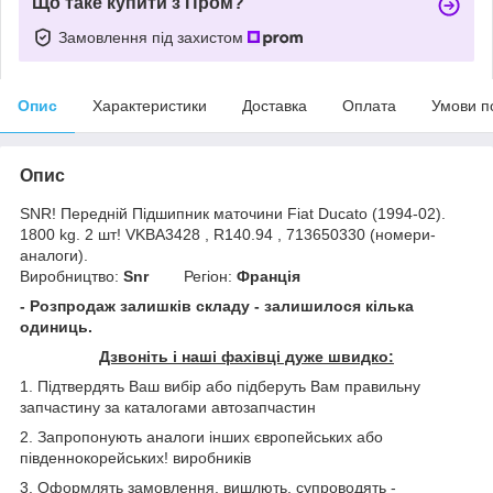
Що таке купити з Пром?
Замовлення під захистом
Опис
Характеристики
Доставка
Оплата
Умови п
Опис
SNR! Передній Підшипник маточини Fiat Ducato (1994-02).
1800 kg. 2 шт! VKBA3428 , R140.94 , 713650330 (номери-
аналоги).
Виробництво:
Snr
Регіон:
Франція
- Розпродаж залишків складу - залишилося кілька
одиниць.
Дзвоніть і наші фахівці дуже швидко:
1. Підтвердять Ваш вибір або підберуть Вам правильну
запчастину за каталогами автозапчастин
2. Запропонують аналоги інших європейських або
південнокорейських! виробників
3. Оформлять замовлення, вишлють, супроводять -