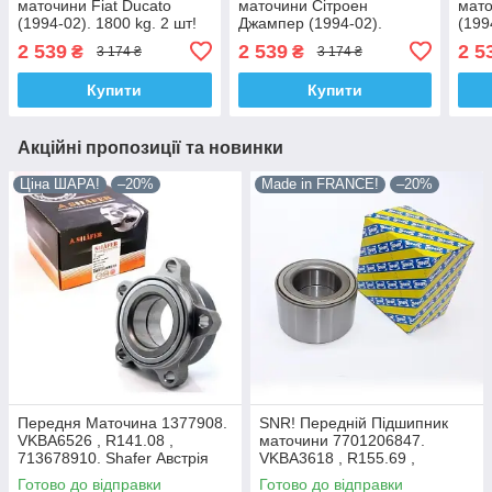
маточини Fiat Ducato
маточини Сітроен
мато
(1994-02). 1800 kg. 2 шт!
Джампер (1994-02).
(199
VKBA3428 , R140.94 ,
1800 kg. 2 шт! VKBA3428 ,
VKBA
2 539
2 539
2 5
₴
₴
3 174 ₴
3 174 ₴
713650330. Німеччина!
R140.94 , 713650330.
7136
Німеччина!
Купити
Купити
Акційні пропозиції та новинки
Ціна ШАРА!
–20%
Made in FRANCE!
–20%
Передня Маточина 1377908.
SNR! Передній Підшипник
VKBA6526 , R141.08 ,
маточини 7701206847.
713678910. Shafer Австрія
VKBA3618 , R155.69 ,
713644120. Франція!
Готово до відправки
Готово до відправки