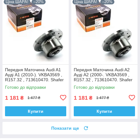
Ціна ШАРА!
–20%
Ціна ШАРА!
–20%
Передня Маточина Audi A1
Передня Маточина Audi A2
Ауді А1 (2010-). VKBA3569 ,
Ауді А2 (2000-. VKBA3569 ,
R157.32 , 713610470. Shafer
R157.32 , 713610470. Shafer
Австрія
Австрія
Готово до відправки
Готово до відправки
1 181
1 181
₴
₴
1 477 ₴
1 477 ₴
Купити
Купити
Показати ще