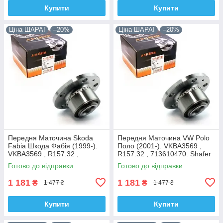
Купити
Купити
Ціна ШАРА!
–20%
Ціна ШАРА!
–20%
Передня Маточина Skoda
Передня Маточина VW Polo
Fabia Шкода Фабія (1999-).
Поло (2001-). VKBA3569 ,
VKBA3569 , R157.32 ,
R157.32 , 713610470. Shafer
713610470. Shafer Австрія
Австрія
Готово до відправки
Готово до відправки
1 181
1 181
₴
₴
1 477 ₴
1 477 ₴
Купити
Купити