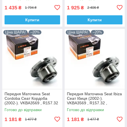
1 435
1 925
₴
₴
1 794 ₴
2 406 ₴
Купити
Купити
Ціна ШАРА!
–20%
Ціна ШАРА!
–20%
Передня Маточина Seat
Передня Маточина Seat Ibiza
Cordoba Сеат Кордоба
Сеат Ібиця (2002-).
(2002-). VKBA3569 , R157.32
VKBA3569 , R157.32 ,
, 713610470. Shafer Австрія
713610470. Shafer Австрія
Готово до відправки
Готово до відправки
1 181
1 181
₴
₴
1 477 ₴
1 477 ₴