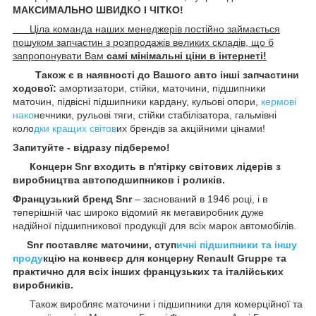
МАКСИМАЛЬНО ШВИДКО І ЧІТКО!
Ціла команда наших менеджерів постійно займається
пошуком запчастин з розпродажів великих складів, що б
запропонувати Вам
самі мінімальні ціни в інтернеті!
Також є в наявності до Вашого авто інші запчастини
ходової:
амортизатори, стійки, маточини, підшипники
маточин, підвісні підшипники кардану, кульові опори,
кермові
нако
нечники, рульові тяги, стійки стабілізатора, гальмівні
коло
дки кращих світов
их брендів за акційними цінами!
Запитуйте - відразу підберемо!
Концерн Snr входить в п'ятірку світових лідерів з
виробництва автоподшипников і роликів.
Французький бренд Snr
– заснований в 1946 році, і в
теперішній час широко відомий як мегавиробник дуже
надійної підшипникової продукції для всіх марок автомобілів.
Snr поставляє маточини, ступ
ичні підшипники та іншу
проду
кцію на конвеєр для концерну Renault Gruppe та
практично для всіх інших французьких та італійських
виробників.
Також виробляє маточини і підшипники для комерційної та