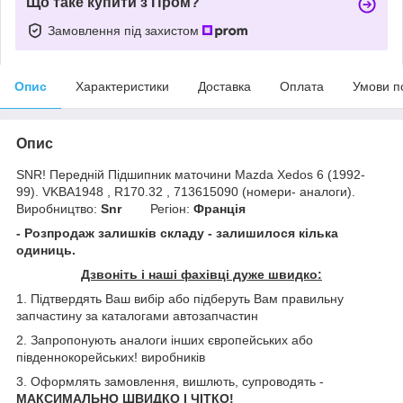
Що таке купити з Пром?
Замовлення під захистом
Опис
Характеристики
Доставка
Оплата
Умови п
Опис
SNR! Передній Підшипник маточини Mazda Xedos 6 (1992-
99). VKBA1948 , R170.32 , 713615090 (номери- аналоги).
Виробництво:
Snr
Регіон:
Франція
- Розпродаж залишків складу - залишилося кілька
одиниць.
Дзвоніть і наші фахівці дуже швидко:
1. Підтвердять Ваш вибір або підберуть Вам правильну
запчастину за каталогами автозапчастин
2. Запропонують аналоги інших європейських або
південнокорейських! виробників
3. Оформлять замовлення, вишлють, супроводять -
МАКСИМАЛЬНО ШВИДКО І ЧІТКО!