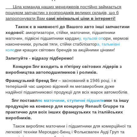
Ціла команда наших менеджерів постійно займається
пошуком запчастин з розпродажів великих складів, що б
запропонувати Вам
самі мінімальні ціни в інтернеті!
Також є в наявності до Вашого авто інші запчастини
ходової:
амортизатори, стійки, маточини, підшипники
маточин, підвісні підшипники кардан
у, кульові оп
ори, кермові
наконечники, рульові тяги, стійки стабілізатор
а, гальмівні
коло
дки кращих світових брендів за акційними цінами!
Запитуйте - відразу підберемо!
Концерн Snr входить в п'ятірку світових лідерів з
виробництва автоподшипников і роликів.
Французький бренд Snr
– заснований в 1946 році, і в
теперішній час широко відомий як мегавиробник дуже
надійної підшипникової продукції для всіх марок автомобілів.
Snr поставл
яє маточини, ступичні підшипн
ики та іншу
продукцію на конвеєр для концерну Renault Gruppe та
практично для всіх інших французьких та італійських
виробників.
Також виробляє маточини і підшипники для комерційної та
легкової техніки Мерседес-Бенц і Фольксваген
Ауді
Груп та