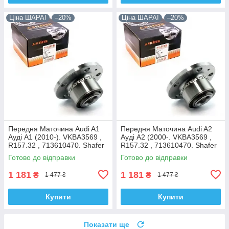
Ціна ШАРА!
–20%
Ціна ШАРА!
–20%
Передня Маточина Audi A1
Передня Маточина Audi A2
Ауді А1 (2010-). VKBA3569 ,
Ауді А2 (2000-. VKBA3569 ,
R157.32 , 713610470. Shafer
R157.32 , 713610470. Shafer
Австрія
Австрія
Готово до відправки
Готово до відправки
1 181
1 181
₴
₴
1 477 ₴
1 477 ₴
Купити
Купити
Показати ще