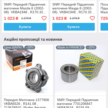
SNR! Передній Підшипник
SNR! Передній Підшипник
Поси
маточини Mazda 6 (2002-
маточини Мазда 6 (2002-
Підш
08). VKBA1948 , R170.32 ,
08). VKBA1948 , R170.32 ,
Mazd
713615090. Франція!
713615090. Франція!
Kore
1 023
1 023
725
₴
₴
1 279 ₴
1 279 ₴
VKBA
713
Купити
Купити
Акційні пропозиції та новинки
Ціна ШАРА!
–20%
Made in FRANCE!
–20%
Передня Маточина 1377908.
SNR! Передній Підшипник
VKBA6526 , R141.08 ,
маточини 7701206847.
713678910. Shafer Австрія
VKBA3618 , R155.69 ,