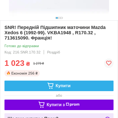
SNR! Передній Підшипник маточини Mazda
Xedos 6 (1992-99). VKBA1948 , R170.32 ,
713615090. Франція!
Готово до відправки
Код: 216.SNR.170.32
Роздріб
1 023
₴
1 279 ₴
Економія
256 ₴
Купити
або
Купити з