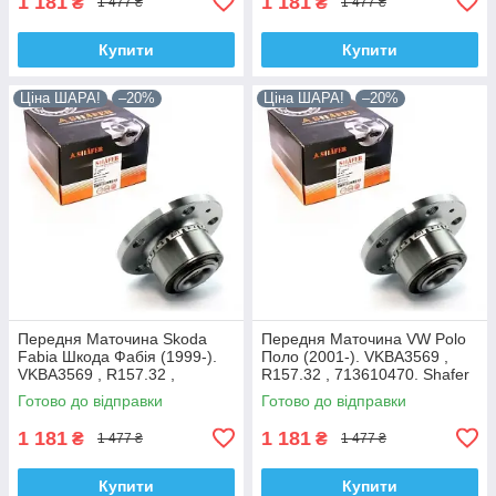
1 181
1 181
₴
₴
1 477 ₴
1 477 ₴
Купити
Купити
Ціна ШАРА!
–20%
Ціна ШАРА!
–20%
Передня Маточина Skoda
Передня Маточина VW Polo
Fabia Шкода Фабія (1999-).
Поло (2001-). VKBA3569 ,
VKBA3569 , R157.32 ,
R157.32 , 713610470. Shafer
713610470. Shafer Австрія
Австрія
Готово до відправки
Готово до відправки
1 181
1 181
₴
₴
1 477 ₴
1 477 ₴
Купити
Купити