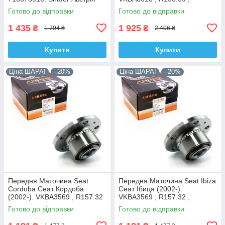
713644120. Франція!
Готово до відправки
Готово до відправки
1 435
1 925
₴
₴
1 794 ₴
2 406 ₴
Купити
Купити
Ціна ШАРА!
–20%
Ціна ШАРА!
–20%
Передня Маточина Seat
Передня Маточина Seat Ibiza
Cordoba Сеат Кордоба
Сеат Ібиця (2002-).
(2002-). VKBA3569 , R157.32
VKBA3569 , R157.32 ,
, 713610470. Shafer Австрія
713610470. Shafer Австрія
Готово до відправки
Готово до відправки