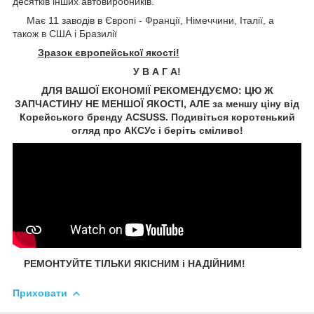
десятків інших автовиробників.
Має 11 заводів в Європі - Франції, Німеччини, Італії, а
також в США і Бразилії
Зразок європейської якості!
У В А Г А!
ДЛЯ ВАШОЇ ЕКОНОМІЇ РЕКОМЕНДУЄМО: ЦЮ Ж
ЗАПЧАСТИНУ НЕ МЕНШОЇ ЯКОСТІ, АЛЕ за меншу ціну від
Корейського бренду ACSUSS. Подивіться коротенький
огляд про АКСУс і беріть сміливо!
РЕМОНТУЙТЕ ТІЛЬКИ ЯКІСНИМ і НАДІЙНИМ!
Приховати