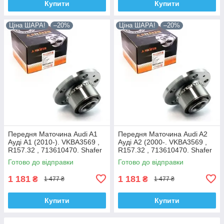
Купити
Купити
Ціна ШАРА!
–20%
Ціна ШАРА!
–20%
Передня Маточина Audi A1
Передня Маточина Audi A2
Ауді А1 (2010-). VKBA3569 ,
Ауді А2 (2000-. VKBA3569 ,
R157.32 , 713610470. Shafer
R157.32 , 713610470. Shafer
Австрія
Австрія
Готово до відправки
Готово до відправки
1 181
1 181
₴
₴
1 477 ₴
1 477 ₴
Купити
Купити