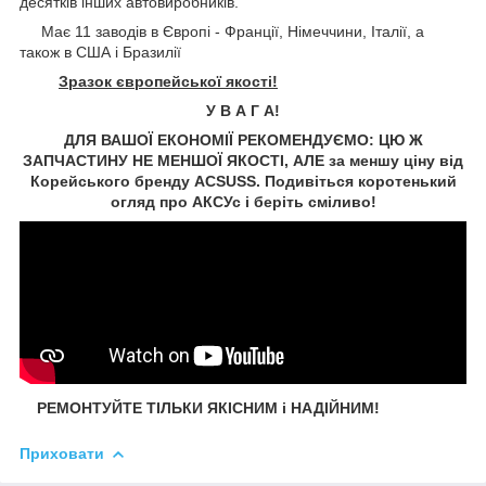
десятків інших автовиробників.
Має 11 заводів в Європі - Франції, Німеччини, Італії, а
також в США і Бразилії
Зразок європейської якості!
У В А Г А!
ДЛЯ ВАШОЇ ЕКОНОМІЇ РЕКОМЕНДУЄМО: ЦЮ Ж
ЗАПЧАСТИНУ НЕ МЕНШОЇ ЯКОСТІ, АЛЕ за меншу ціну від
Корейського бренду ACSUSS. Подивіться коротенький
огляд про АКСУс і беріть сміливо!
РЕМОНТУЙТЕ ТІЛЬКИ ЯКІСНИМ і НАДІЙНИМ!
Приховати