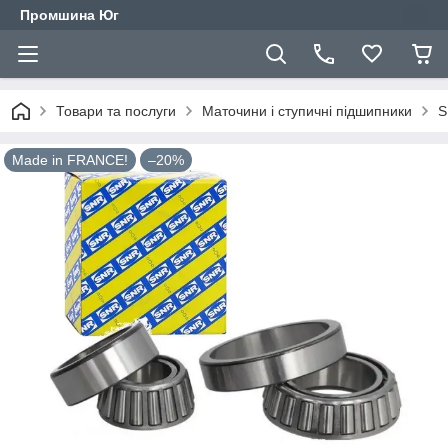
Промшина Юг
Товари та послуги
Маточини і ступичні підшипники
S
Made in FRANCE!
–20%