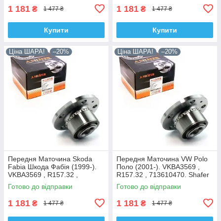
1 181
1 181
₴
₴
1 477 ₴
1 477 ₴
Купити
Купити
Ціна ШАРА!
–20%
Ціна ШАРА!
–20%
Передня Маточина Skoda
Передня Маточина VW Polo
Fabia Шкода Фабія (1999-).
Поло (2001-). VKBA3569 ,
VKBA3569 , R157.32 ,
R157.32 , 713610470. Shafer
713610470. Shafer Австрія
Австрія
Готово до відправки
Готово до відправки
1 181
1 181
₴
₴
1 477 ₴
1 477 ₴