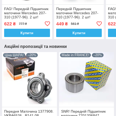
FAG! Передній Підшипник
Передній Підшипник
FAG!
маточини Mercedes 207-
маточини Mercedes 207-
мато
310 (1977-96). 2 шт!
310 (1977-96). 2 шт!
310 
VKBA596 , R151.05 ,
VKBA596 , R151.05 ,
VKBA
622
449
622
₴
₴
777 ₴
561 ₴
713667430. Німеччина!
713667430. Shafer Австрія
7136
Купити
Купити
Акційні пропозиції та новинки
Ціна ШАРА!
–20%
Made in FRANCE!
–20%
Передня Маточина 1377908.
SNR! Передній Підшипник
VKBA6526 , R141.08 ,
маточини 7701206847.