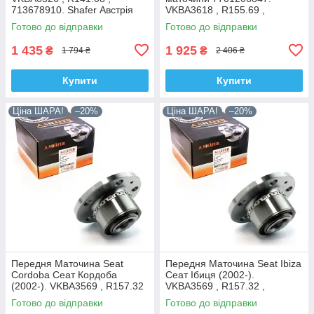
713678910. Shafer Австрія
VKBA3618 , R155.69 ,
713644120. Франція!
Готово до відправки
Готово до відправки
1 435
1 925
₴
₴
1 794 ₴
2 406 ₴
Купити
Купити
Ціна ШАРА!
–20%
Ціна ШАРА!
–20%
Передня Маточина Seat
Передня Маточина Seat Ibiza
Cordoba Сеат Кордоба
Сеат Ібиця (2002-).
(2002-). VKBA3569 , R157.32
VKBA3569 , R157.32 ,
, 713610470. Shafer Австрія
713610470. Shafer Австрія
Готово до відправки
Готово до відправки