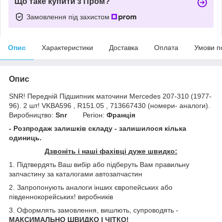
Що таке купити з Пром?
Замовлення під захистом
Опис
Характеристики
Доставка
Оплата
Умови п
Опис
SNR! Передній Підшипник маточини Mercedes 207-310 (1977-
96). 2 шт! VKBA596 , R151.05 , 713667430 (номери- аналоги).
Виробництво:
Snr
Регіон:
Франція
- Розпродаж залишків складу - залишилося кілька
одиниць.
Дзвоніть і наші фахівці дуже швидко:
1. Підтвердять Ваш вибір або підберуть Вам правильну
запчастину за каталогами автозапчастин
2. Запропонують аналоги інших європейських або
південнокорейських! виробників
3. Оформлять замовлення, вишлють, супроводять -
МАКСИМАЛЬНО ШВИДКО І ЧІТКО!