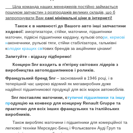
Ціла команда наших менеджерів постійно займається
пошуком запчастин з розпродажів великих складів, що б
запропонувати Вам
самі мінімальні ціни в інтернеті!
Також є в наявності до Вашого авто інші запчастини
ходової:
амортизатори, стійки, маточини, підшипники
маточин, підвісні підшипники кардану, кульові опо
ри, кермові
н
аконечники, рульові тяги, стійки стабілізатора, гальмівні
к
олодки кращих сві
тових брендів за акційними цінами!
Запитуйте - відразу підберемо!
Концерн Snr входить в п'ятірку світових лідерів з
виробництва автоподшипников і роликів.
Французький бренд Snr
– заснований в 1946 році, і в
теперішній час широко відомий як мегавиробник дуже
надійної підшипникової продукції для всіх марок автомобілів.
Snr поставляє маточини, с
тупичні підшипники та іншу
пр
одукцію на конвеєр для концерну Renault Gruppe та
практично для всіх інших французьких та італійських
виробників.
Також виробляє маточини і підшипники для комерційної та
легкової техніки Мерседес-Бенц і Фольксваген
Ауді
Груп та