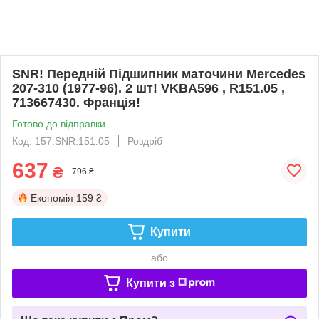
SNR! Передній Підшипник маточини Mercedes
207-310 (1977-96). 2 шт! VKBA596 , R151.05 ,
713667430. Франція!
Готово до відправки
Код: 157.SNR.151.05
Роздріб
637
₴
796 ₴
Економія
159 ₴
Купити
або
Купити з