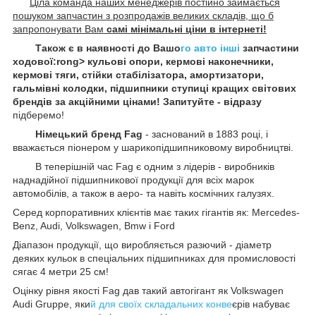
Ціла команда наших менеджерів постійно займається
пошуком запчастин з розпродажів великих складів, що б
запропонувати Вам
самі мінімальні ціни в інтернеті!
Також є в наявності до Вашо
го авто інші
запчастини
ходової:rong> кульові опори, кермові наконечники,
кермові тяги, стійки стабілізатора, амортизатори,
гальмівні колодки, підшипники ступиці кращих світових
брендів за акційними цінами! Запитуйте - відразу
підберемо!
Німецький бренд Fag
- заснований в 1883 році, і
вважається піонером у шарикопідшипниковому виробництві.
В теперішній час Fag є одним з лідерів - виробників
наднадійної підшипникової продукції для всіх марок
автомобілів, а також в аеро- та навіть космічних галузях.
Серед корпоративних клієнтів має таких гігантів як: Mercedes-
Benz, Audi, Volkswagen, Bmw і Ford
Діапазон продукції, що виробляється разючий - діаметр
деяких кульок в спеціальних підшипниках для промисловості
сягає 4 метри 25 см!
Оцінку рівня якості Fag дав такий автогігант як Volkswagen
Audi Gruppe, яки
й для своїх складальних конве
єрів набуває