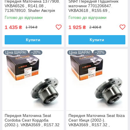
Передня Маточина 1377908.
SNR! Передній Підшипник
VKBA6526 , R141.08 ,
маточини 7701206847.
713678910. Shafer Австрія
VKBA3618 , R155.69 ,
713644120. Франція!
Готово до відправки
Готово до відправки
1 435
1 925
₴
₴
1 794 ₴
2 406 ₴
Купити
Купити
Ціна ШАРА!
–20%
Ціна ШАРА!
–20%
Передня Маточина Seat
Передня Маточина Seat Ibiza
Cordoba Сеат Кордоба
Сеат Ібиця (2002-).
(2002-). VKBA3569 , R157.32
VKBA3569 , R157.32 ,
, 713610470. Shafer Австрія
713610470. Shafer Австрія