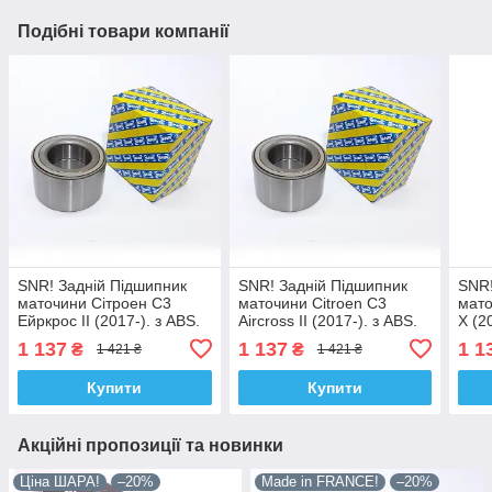
Подібні товари компанії
SNR! Задній Підшипник
SNR! Задній Підшипник
SNR!
маточини Сітроен С3
маточини Citroen C3
мато
Ейркрос II (2017-). з ABS.
Aircross II (2017-). з ABS.
Х (2
VKBA6544 , R159.53 ,
VKBA6544 , R159.53 ,
VKBA
1 137
1 137
1 1
₴
₴
1 421 ₴
1 421 ₴
713640480. Франція!
713640480. Франція!
7136
Купити
Купити
Акційні пропозиції та новинки
Ціна ШАРА!
–20%
Made in FRANCE!
–20%