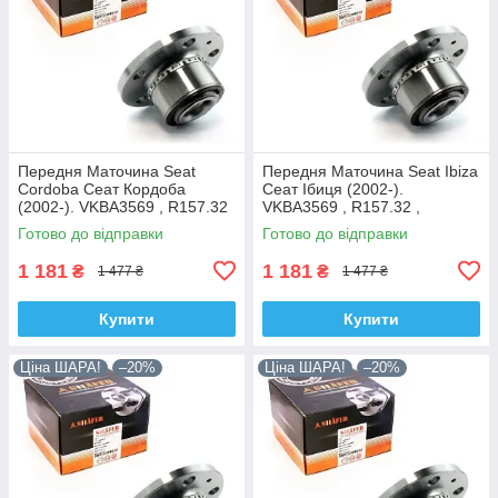
Передня Маточина Seat
Передня Маточина Seat Ibiza
Cordoba Сеат Кордоба
Сеат Ібиця (2002-).
(2002-). VKBA3569 , R157.32
VKBA3569 , R157.32 ,
, 713610470. Shafer Австрія
713610470. Shafer Австрія
Готово до відправки
Готово до відправки
1 181
1 181
₴
₴
1 477 ₴
1 477 ₴
Купити
Купити
Ціна ШАРА!
–20%
Ціна ШАРА!
–20%