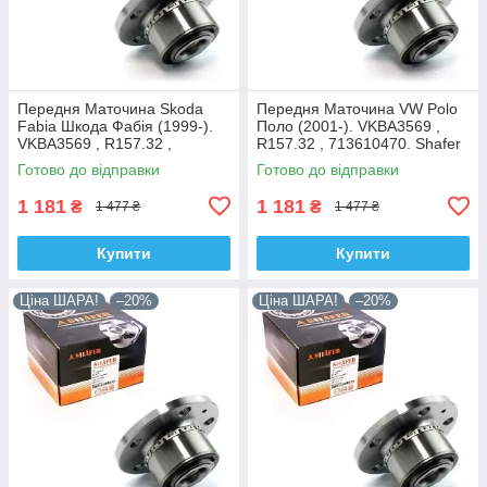
Передня Маточина Skoda
Передня Маточина VW Polo
Fabia Шкода Фабія (1999-).
Поло (2001-). VKBA3569 ,
VKBA3569 , R157.32 ,
R157.32 , 713610470. Shafer
713610470. Shafer Австрія
Австрія
Готово до відправки
Готово до відправки
1 181
1 181
₴
₴
1 477 ₴
1 477 ₴
Купити
Купити
Ціна ШАРА!
–20%
Ціна ШАРА!
–20%