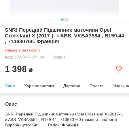
SNR! Передній Підшипник маточини Opel
Crossland X (2017-). з ABS. VKBA3584 , R159.44
, 713630760. Франція!
Немає в наявності
Код: 202.SNR.159.44
Роздріб
1 398
₴
Опис
Характеристики
Доставка
Оплата
Умови п
Опис
SNR! Передній Підшипник маточини Opel Crossland X (2017-).
з ABS. VKBA3584 , R159.44 , 713630760 (номери- аналоги).
Виробництво:
Snr
Регіон:
Франція