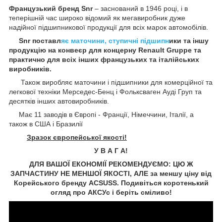
Французький бренд Snr
– заснований в 1946 році, і в
теперішній час широко відомий як мегавиробник дуже
надійної підшипникової продукції для всіх марок автомобілів.
Snr поставл
яє маточини, ступичні підшипн
ики та іншу
продукцію на конвеєр для концерну Renault Gruppe та
практично для всіх інших французьких та італійських
виробників.
Також виробляє маточини і підшипники для комерційної та
легкової техніки Мерседес-Бенц і Фольксваген
Ауді
Груп та
десятків інших автовиробників.
Має 11 заводів в Європі - Франції, Німеччини, Італії, а
також в США і Бразилії
Зразок європейської якості!
У В А Г А!
ДЛЯ ВАШОЇ ЕКОНОМІЇ РЕКОМЕНДУЄМО: ЦЮ Ж
ЗАПЧАСТИНУ НЕ МЕНШОЇ ЯКОСТІ, АЛЕ за меншу ціну від
Корейського бренду ACSUSS. Подивіться коротенький
огляд про АКСУс і беріть сміливо!