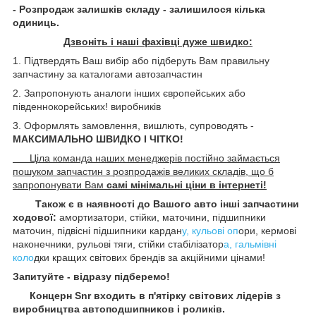
- Розпродаж залишків складу - залишилося кілька
одиниць.
Дзвоніть і наші фахівці дуже швидко:
1. Підтвердять Ваш вибір або підберуть Вам правильну
запчастину за каталогами автозапчастин
2. Запропонують аналоги інших європейських або
південнокорейських! виробників
3. Оформлять замовлення, вишлють, супроводять -
МАКСИМАЛЬНО ШВИДКО І ЧІТКО!
Ціла команда наших менеджерів постійно займається
пошуком запчастин з розпродажів великих складів, що б
запропонувати Вам
самі мінімальні ціни в інтернеті!
Також є в наявності до Вашого авто інші запчастини
ходової:
амортизатори, стійки, маточини, підшипники
маточин, підвісні підшипники кардан
у, кульові оп
ори, кермові
наконечники, рульові тяги, стійки стабілізатор
а, гальмівні
коло
дки кращих світових брендів за акційними цінами!
Запитуйте - відразу підберемо!
Концерн Snr входить в п'ятірку світових лідерів з
виробництва автоподшипников і роликів.