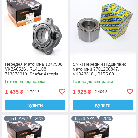
Передня Маточина 1377908.
SNR! Передній Підшипник
VKBA6526 , R141.08 ,
маточини 7701206847.
713678910. Shafer Австрія
VKBA3618 , R155.69 ,
713644120. Франція!
Готово до відправки
Готово до відправки
1 435
1 925
₴
₴
1 794 ₴
2 406 ₴
Купити
Купити
Ціна ШАРА!
–20%
Ціна ШАРА!
–20%