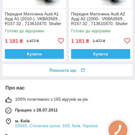
Передня Маточина Audi A1
Передня Маточина Audi A2
Ауді А1 (2010-). VKBA3569 ,
Ауді А2 (2000-. VKBA3569 ,
R157.32 , 713610470. Shafer
R157.32 , 713610470. Shafer
Австрія
Австрія
Готово до відправки
Готово до відправки
1 181
1 181
₴
₴
1 477 ₴
1 477 ₴
Купити
Купити
Показати ще
Про нас
100% позитивних з 165 відгуків за рік
Працює з 28.07.2011
м. Київ
03045, Столичне шосе, 103, Київ, Україна