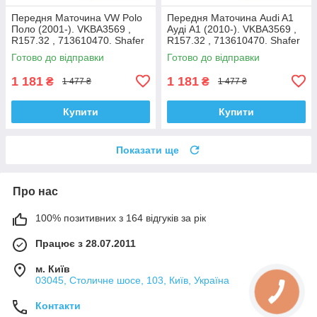
Передня Маточина VW Polo
Передня Маточина Audi A1
Поло (2001-). VKBA3569 ,
Ауді А1 (2010-). VKBA3569 ,
R157.32 , 713610470. Shafer
R157.32 , 713610470. Shafer
Австрія
Австрія
Готово до відправки
Готово до відправки
1 181
1 181
₴
₴
1 477 ₴
1 477 ₴
Купити
Купити
Показати ще
Про нас
100% позитивних з 164 відгуків за рік
Працює з 28.07.2011
м. Київ
03045, Столичне шосе, 103, Київ, Україна
Контакти