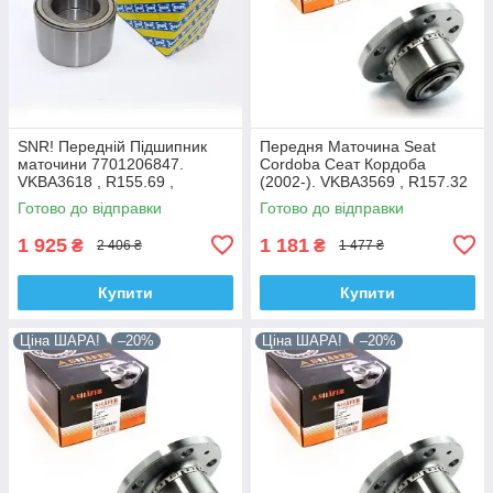
SNR! Передній Підшипник
Передня Маточина Seat
маточини 7701206847.
Cordoba Сеат Кордоба
VKBA3618 , R155.69 ,
(2002-). VKBA3569 , R157.32
713644120. Франція!
, 713610470. Shafer Австрія
Готово до відправки
Готово до відправки
1 925
1 181
₴
₴
2 406 ₴
1 477 ₴
Купити
Купити
Ціна ШАРА!
–20%
Ціна ШАРА!
–20%