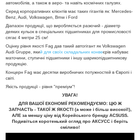
автомобілів, а також в аеро- та навіть космічних галузях.
Серед корпоративних клієнтів має таких гігантів як: Mercedes-
Benz, Audi, Volkswagen, Bmw і Ford
Діапазон продукції, що виробляється разючий - діаметр
деяких кульок в спеціальних підшипниках для промисловості
сягає 4 метри 25 см!
Оцінку рівня якості Fag дав такий автогігант як Volkswagen
Audi Gruppe, яки
й для своїх складальних конве
єрів набуває
маточини, ступичні підшипники і іншу шарикопідшипникову
продукцію.
Концерн Fag має десятки виробничих потужностей в Європі і
світі.
Якість продукції - рівня "преміум"!
УВАГА!
ДЛЯ ВАШОЇ ЕКОНОМІЇ РЕКОМЕНДУЄМО: ЦЮ Ж
ЗАПЧАСТЬ - ТАКОЇ Ж ЯКОСТІ (а може і більш високої!),
АЛЕ за меншу ціну від Корейського бренду ACSUSS.
Подивіться коротенький огляд про АКСУCC і беріть
сміливо!