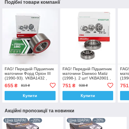
Подібні товари компанії
FAG! Передній Підшипник
FAG! Передній Підшипник
FAG!
маточини Форд Оріон III
маточини Daewoo Matiz
мато
(1990-93). VKBA1432 ,
(1998-). 2 шт! VKBA3901 ,
(199
R152.39 , 713678040.
R184.53 , 713625140.
R184
655
751
751
₴
₴
819 ₴
938 ₴
Німеччина!
Німеччина!
Німе
Купити
Купити
Акційні пропозиції та новинки
Ціна ШАРА!
–20%
Ціна ШАРА!
–20%