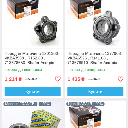
Передня Маточина 1201300.
Передня Маточина 1377908.
VKBA3588 , R152.60 ,
VKBA6526 , R141.08 ,
713678650. Shafer Австрія
713678910. Shafer Австрія
Готово до відправки
Готово до відправки
1 214
1 435
₴
₴
1 518 ₴
1 794 ₴
Купити
Купити
Made in FRANCE!
–20%
Ціна ШАРА!
–20%