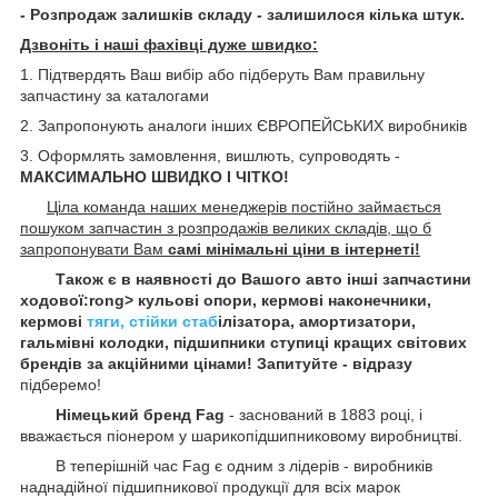
- Розпродаж залишків складу - залишилося кілька штук.
Дзвоніть і наші фахівці дуже швидко:
1. Підтвердять Ваш вибір або підберуть Вам правильну
запчастину за каталогами
2. Запропонують аналоги інших ЄВРОПЕЙСЬКИХ виробників
3. Оформлять замовлення, вишлють, супроводять -
МАКСИМАЛЬНО ШВИДКО І ЧІТКО!
Ціла команда наших менеджерів постійно займається
пошуком запчастин з розпродажів великих складів, що б
запропонувати Вам
самі мінімальні ціни в інтернеті!
Також є в наявності до Вашого авто інші запчастини
ходової:rong> кульові опори, кермові наконечники,
кермові
тяги, стійки стаб
ілізатора, амортизатори,
гальмівні колодки, підшипники ступиці кращих світових
брендів за акційними цінами! Запитуйте - відразу
підберемо!
Німецький бренд Fag
- заснований в 1883 році, і
вважається піонером у шарикопідшипниковому виробництві.
В теперішній час Fag є одним з лідерів - виробників
наднадійної підшипникової продукції для всіх марок