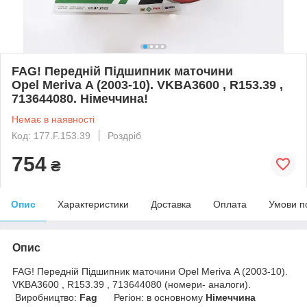
FAG! Передній Підшипник маточини
Opel Meriva A (2003-10). VKBA3600 , R153.39 ,
713644080. Німеччина!
Немає в наявності
Код: 177.F.153.39
Роздріб
754
₴
Опис
Характеристики
Доставка
Оплата
Умови п
Опис
FAG! Передній Підшипник маточини Opel Meriva A (2003-10).
VKBA3600 , R153.39 , 713644080 (номери- аналоги).
Виробництво:
Fag
Регіон: в основному
Німеччина