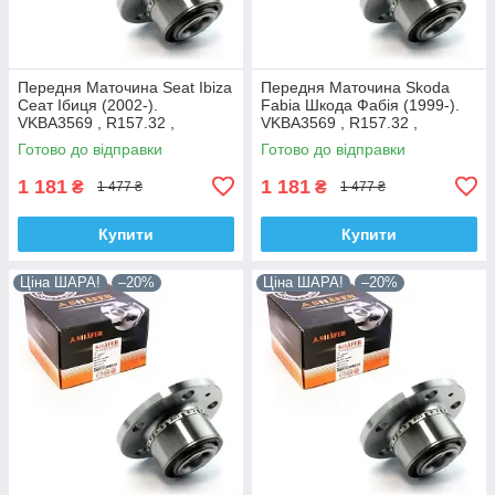
Передня Маточина Seat Ibiza
Передня Маточина Skoda
Сеат Ібиця (2002-).
Fabia Шкода Фабія (1999-).
VKBA3569 , R157.32 ,
VKBA3569 , R157.32 ,
713610470. Shafer Австрія
713610470. Shafer Австрія
Готово до відправки
Готово до відправки
1 181
1 181
₴
₴
1 477 ₴
1 477 ₴
Купити
Купити
Ціна ШАРА!
–20%
Ціна ШАРА!
–20%