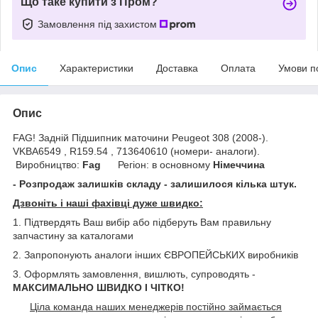
Що таке купити з Пром?
Замовлення під захистом
Опис
Характеристики
Доставка
Оплата
Умови п
Опис
FAG! Задній Підшипник маточини Peugeot 308 (2008-).
VKBA6549 , R159.54 , 713640610 (номери- аналоги).
Виробництво:
Fag
Регіон: в основному
Німеччина
- Розпродаж залишків складу - залишилося кілька штук.
Дзвоніть і наші фахівці дуже швидко:
1. Підтвердять Ваш вибір або підберуть Вам правильну
запчастину за каталогами
2. Запропонують аналоги інших ЄВРОПЕЙСЬКИХ виробників
3. Оформлять замовлення, вишлють, супроводять -
МАКСИМАЛЬНО ШВИДКО І ЧІТКО!
Ціла команда наших менеджерів постійно займається