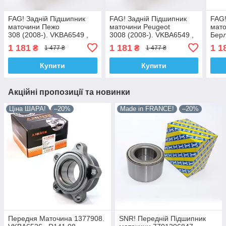
FAG! Задній Підшипник
FAG! Задній Підшипник
FAG!
маточини Пежо
маточини Peugeot
мато
308 (2008-). VKBA6549 ,
3008 (2008-). VKBA6549 ,
Берл
R159.54 , 713640610.
R159.54 , 713640610.
VKBA
1 181
1 181
1 1
₴
₴
1 477 ₴
1 477 ₴
Німеччина!
Німеччина!
7136
Купити
Купити
Акційні пропозиції та новинки
Ціна ШАРА!
–20%
Made in FRANCE!
–20%
Передня Маточина 1377908.
SNR! Передній Підшипник