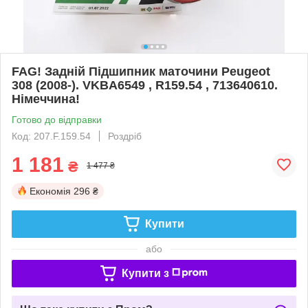
FAG! Задній Підшипник маточини Peugeot
308 (2008-). VKBA6549 , R159.54 , 713640610.
Німеччина!
Готово до відправки
Код: 207.F.159.54
Роздріб
1 181
₴
1 477 ₴
Економія
296 ₴
Купити
або
Купити з