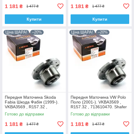
1 181
1 181
₴
₴
1 477 ₴
1 477 ₴
Купити
Купити
Ціна ШАРА!
–20%
Ціна ШАРА!
–20%
Передня Маточина Skoda
Передня Маточина VW Polo
Fabia Шкода Фабія (1999-).
Поло (2001-). VKBA3569 ,
VKBA3569 , R157.32 ,
R157.32 , 713610470. Shafer
713610470. Shafer Австрія
Австрія
Готово до відправки
Готово до відправки
1 181
1 181
₴
₴
1 477 ₴
1 477 ₴