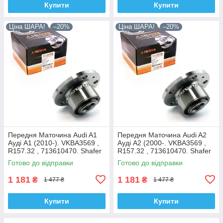
Купити
Купити
Ціна ШАРА!
–20%
Ціна ШАРА!
–20%
Передня Маточина Audi A1
Передня Маточина Audi A2
Ауді А1 (2010-). VKBA3569 ,
Ауді А2 (2000-. VKBA3569 ,
R157.32 , 713610470. Shafer
R157.32 , 713610470. Shafer
Австрія
Австрія
Готово до відправки
Готово до відправки
1 181
1 181
₴
₴
1 477 ₴
1 477 ₴
Купити
Купити