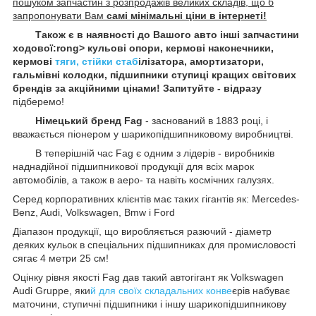
пошуком запчастин з розпродажів великих складів, що б
запропонувати Вам
самі мінімальні ціни в інтернеті!
Також є в наявності до Вашого авто інші запчастини
ходової:rong> кульові опори, кермові наконечники,
кермові
тяги, стійки стаб
ілізатора, амортизатори,
гальмівні колодки, підшипники ступиці кращих світових
брендів за акційними цінами! Запитуйте - відразу
підберемо!
Німецький бренд Fag
- заснований в 1883 році, і
вважається піонером у шарикопідшипниковому виробництві.
В теперішній час Fag є одним з лідерів - виробників
наднадійної підшипникової продукції для всіх марок
автомобілів, а також в аеро- та навіть космічних галузях.
Серед корпоративних клієнтів має таких гігантів як: Mercedes-
Benz, Audi, Volkswagen, Bmw і Ford
Діапазон продукції, що виробляється разючий - діаметр
деяких кульок в спеціальних підшипниках для промисловості
сягає 4 метри 25 см!
Оцінку рівня якості Fag дав такий автогігант як Volkswagen
Audi Gruppe, яки
й для своїх складальних конве
єрів набуває
маточини, ступичні підшипники і іншу шарикопідшипникову