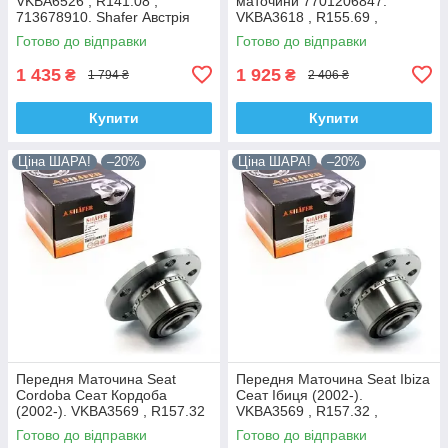
VKBA6526 , R141.08 ,
маточини 7701206847.
713678910. Shafer Австрія
VKBA3618 , R155.69 ,
713644120. Франція!
Готово до відправки
Готово до відправки
1 435
1 925
₴
₴
1 794 ₴
2 406 ₴
Купити
Купити
Ціна ШАРА!
–20%
Ціна ШАРА!
–20%
Передня Маточина Seat
Передня Маточина Seat Ibiza
Cordoba Сеат Кордоба
Сеат Ібиця (2002-).
(2002-). VKBA3569 , R157.32
VKBA3569 , R157.32 ,
, 713610470. Shafer Австрія
713610470. Shafer Австрія
Готово до відправки
Готово до відправки