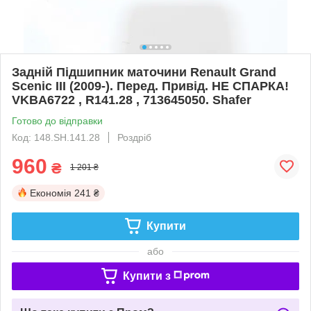
Задній Підшипник маточини Renault Grand
Scenic III (2009-). Перед. Привід. НЕ СПАРКА!
VKBA6722 , R141.28 , 713645050. Shafer
Готово до відправки
Код: 148.SH.141.28
Роздріб
960
₴
1 201 ₴
Економія
241 ₴
Купити
або
Купити з