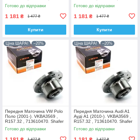
713610470. Shafer Австрія
713610470. Shafer Австрія
Готово до відправки
Готово до відправки
1 181
1 181
₴
₴
1 477 ₴
1 477 ₴
Купити
Купити
Ціна ШАРА!
–20%
Ціна ШАРА!
–20%
Передня Маточина VW Polo
Передня Маточина Audi A1
Поло (2001-). VKBA3569 ,
Ауді А1 (2010-). VKBA3569 ,
R157.32 , 713610470. Shafer
R157.32 , 713610470. Shafer
Австрія
Австрія
Готово до відправки
Готово до відправки
1 181
1 181
₴
₴
1 477 ₴
1 477 ₴