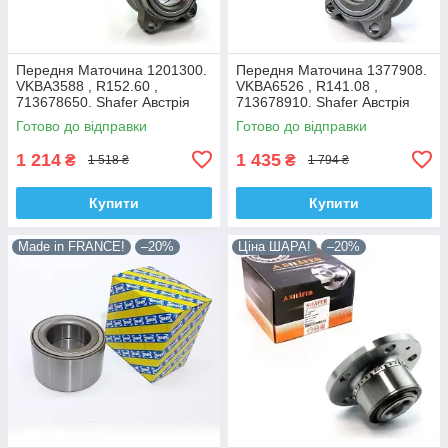
Передня Маточина 1201300.
Передня Маточина 1377908.
VKBA3588 , R152.60 ,
VKBA6526 , R141.08 ,
713678650. Shafer Австрія
713678910. Shafer Австрія
Готово до відправки
Готово до відправки
1 214
1 435
₴
₴
1 518 ₴
1 794 ₴
Купити
Купити
Made in FRANCE!
–20%
Ціна ШАРА!
–20%