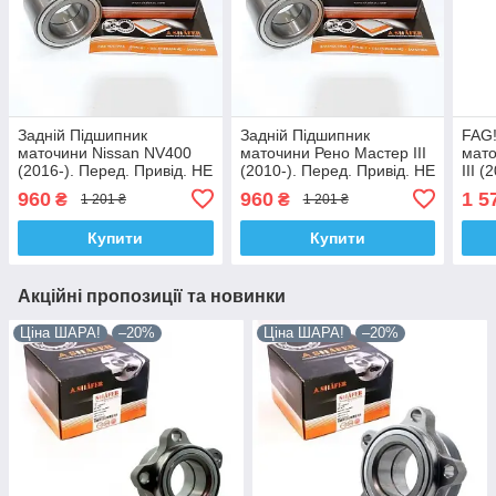
Задній Підшипник
Задній Підшипник
FAG!
маточини Nissan NV400
маточини Рено Мастер III
мато
(2016-). Перед. Привід. НЕ
(2010-). Перед. Привід. НЕ
III 
СПАРКА! VKBA6722 ,
СПАРКА! VKBA6722 ,
Прив
960
960
1 5
₴
₴
1 201 ₴
1 201 ₴
R141.28 , 713645050.
R141.28 , 713645050.
VKBA
Shafer Австрія
Shafer Австрія
7136
Купити
Купити
Акційні пропозиції та новинки
Ціна ШАРА!
–20%
Ціна ШАРА!
–20%