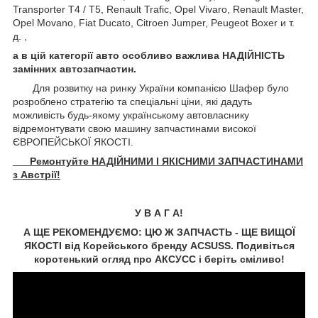
Transporter T4 / T5, Renault Trafic, Opel Vivaro, Renault Master,
Opel Movano, Fiat Ducato, Citroen Jumper, Peugeot Boxer и т.
д. ,
а в цій категорії авто особливо важлива НАДІЙНІСТЬ
замінних автозапчастин.
Для розвитку на ринку України компанією Шафер було
розроблено стратегію та спеціальні ціни, які дадуть
можливість будь-якому українському автовласнику
відремонтувати свою машину запчастинами високої
ЄВРОПЕЙСЬКОЇ ЯКОСТІ.
Ремонтуйте НАДІЙНИМИ І ЯКІСНИМИ ЗАПЧАСТИНАМИ
з Австрії!
У В А Г А!
А ЩЕ РЕКОМЕНДУЄМО: ЦЮ Ж ЗАПЧАСТЬ - ЩЕ ВИЩОЇ
ЯКОСТІ від Корейського бренду ACSUSS. Подивіться
коротенький огляд про АКСУCC і беріть сміливо!