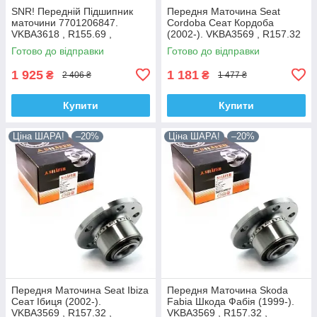
SNR! Передній Підшипник
Передня Маточина Seat
маточини 7701206847.
Cordoba Сеат Кордоба
VKBA3618 , R155.69 ,
(2002-). VKBA3569 , R157.32
713644120. Франція!
, 713610470. Shafer Австрія
Готово до відправки
Готово до відправки
1 925
1 181
₴
₴
2 406 ₴
1 477 ₴
Купити
Купити
Ціна ШАРА!
–20%
Ціна ШАРА!
–20%
Передня Маточина Seat Ibiza
Передня Маточина Skoda
Сеат Ібиця (2002-).
Fabia Шкода Фабія (1999-).
VKBA3569 , R157.32 ,
VKBA3569 , R157.32 ,