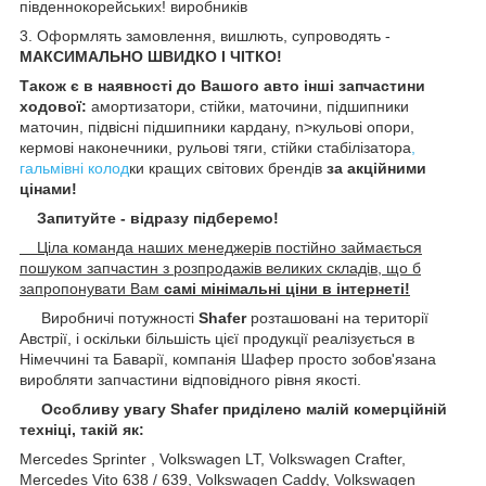
південнокорейських! виробників
3. Оформлять замовлення, вишлють, супроводять -
МАКСИМАЛЬНО ШВИДКО І ЧІТКО!
Також є в наявності до Вашого авто інші запчастини
ходової:
амортизатори, стійки, маточини
, підшипники
маточин,
підвісні підшипники кардану, n>кульові опори,
кермові наконечники, рульові тяги, стійки стабілізатора
,
гальмівні колод
ки кращих світових брендів
за акційними
цінами!
Запитуйте - відразу підберемо!
Ціла команда наших менеджерів постійно займається
пошуком запчастин з розпродажів великих складів, що б
запропонувати Вам
самі мінімальні ціни в інтернеті!
Виробничі потужності
Shafer
розташовані на території
Австрії, і оскільки більшість цієї продукції реалізується в
Німеччині та Баварії, компанія Шафер просто зобов'язана
виробляти запчастини відповідного рівня якості.
Особливу увагу Shafer приділено малій комерційній
техніці, такій як:
Mercedes Sprinter , Volkswagen LT, Volkswagen Crafter,
Mercedes Vito 638 / 639, Volkswagen Caddy, Volkswagen