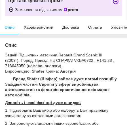
Що таке купити з Пром?
Замовлення під захистом
Опис
Характеристики
Доставка
Оплата
Умови п
Опис
Задній Підшипник маточини Renault Grand Scenic III
(2009-). Перед. Привід. НЕ СПАРКА! VKBA6722 , R141.28 ,
713645050 (номери- аналоги).
Виробництво:
Shafer
Країна:
Австрія
Бренд Shafer (Шафер) займає дуже вагомі позиції у
Західній частині Європи у сфері виробництва
автозапчастин та фільтрів практично до всіх марок
автомобілів.
Дзвоніть і наші фахівці дуже швидко:
1. Підтвердять Ваш вибір або підберуть Вам правильну
запчастину за каталогами автозапчастин
2. Запропонують аналоги інших європейських або