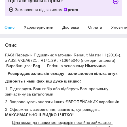
Що таке купити з Пром?
Замовлення під захистом
Опис
Характеристики
Доставка
Оплата
Умови п
Опис
FAG! Передній Підшипник маточини Renault Master III (2010-).
з ABS. VKBA6721 , R141.29 , 713645040 (номери- аналоги).
Виробництво:
Fag
Регіон: в основному
Німеччина
- Розпродаж залишків складу - залишилося кілька штук.
Дзвоніть і наші фахівці дуже швидко:
1. Підтвердять Ваш вибір або підберуть Вам правильну
запчастину за каталогами
2. Запропонують аналоги інших ЄВРОПЕЙСЬКИХ виробників
3. Оформлять замовлення, вишлють, супроводять -
МАКСИМАЛЬНО ШВИДКО І ЧІТКО!
Ціла команда наших менеджерів постійно займається