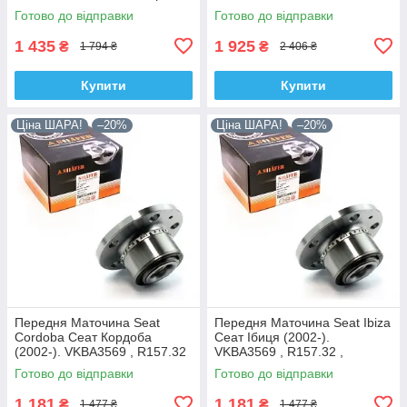
713644120. Франція!
Готово до відправки
Готово до відправки
1 435
1 925
₴
₴
1 794 ₴
2 406 ₴
Купити
Купити
Ціна ШАРА!
–20%
Ціна ШАРА!
–20%
Передня Маточина Seat
Передня Маточина Seat Ibiza
Cordoba Сеат Кордоба
Сеат Ібиця (2002-).
(2002-). VKBA3569 , R157.32
VKBA3569 , R157.32 ,
, 713610470. Shafer Австрія
713610470. Shafer Австрія
Готово до відправки
Готово до відправки
1 181
1 181
₴
₴
1 477 ₴
1 477 ₴