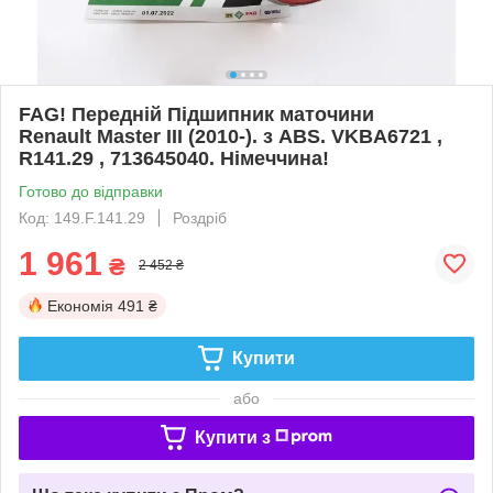
FAG! Передній Підшипник маточини
Renault Master III (2010-). з ABS. VKBA6721 ,
R141.29 , 713645040. Німеччина!
Готово до відправки
Код: 149.F.141.29
Роздріб
1 961
₴
2 452 ₴
Економія
491 ₴
Купити
або
Купити з