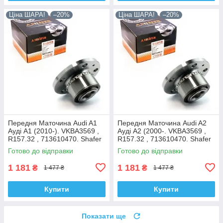
Ціна ШАРА!
–20%
Ціна ШАРА!
–20%
Передня Маточина Audi A1
Передня Маточина Audi A2
Ауді А1 (2010-). VKBA3569 ,
Ауді А2 (2000-. VKBA3569 ,
R157.32 , 713610470. Shafer
R157.32 , 713610470. Shafer
Австрія
Австрія
Готово до відправки
Готово до відправки
1 181
1 181
₴
₴
1 477 ₴
1 477 ₴
Купити
Купити
Показати ще