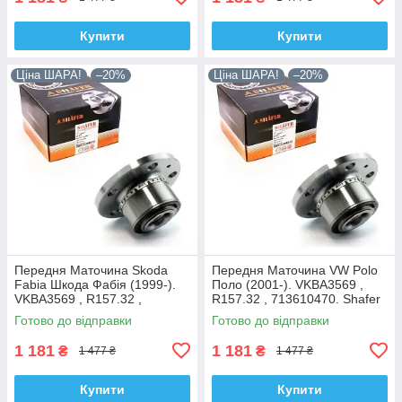
Купити
Купити
Ціна ШАРА!
–20%
Ціна ШАРА!
–20%
Передня Маточина Skoda
Передня Маточина VW Polo
Fabia Шкода Фабія (1999-).
Поло (2001-). VKBA3569 ,
VKBA3569 , R157.32 ,
R157.32 , 713610470. Shafer
713610470. Shafer Австрія
Австрія
Готово до відправки
Готово до відправки
1 181
1 181
₴
₴
1 477 ₴
1 477 ₴
Купити
Купити