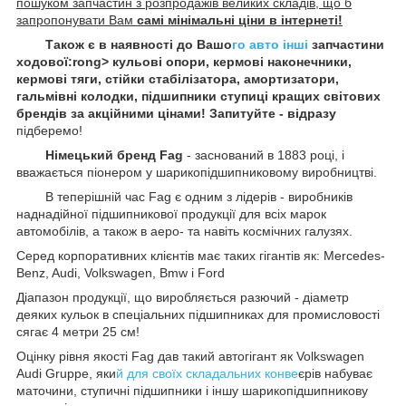
пошуком запчастин з розпродажів великих складів, що б
запропонувати Вам
самі мінімальні ціни в інтернеті!
Також є в наявності до Вашо
го авто інші
запчастини
ходової:rong> кульові опори, кермові наконечники,
кермові тяги, стійки стабілізатора, амортизатори,
гальмівні колодки, підшипники ступиці кращих світових
брендів за акційними цінами! Запитуйте - відразу
підберемо!
Німецький бренд Fag
- заснований в 1883 році, і
вважається піонером у шарикопідшипниковому виробництві.
В теперішній час Fag є одним з лідерів - виробників
наднадійної підшипникової продукції для всіх марок
автомобілів, а також в аеро- та навіть космічних галузях.
Серед корпоративних клієнтів має таких гігантів як: Mercedes-
Benz, Audi, Volkswagen, Bmw і Ford
Діапазон продукції, що виробляється разючий - діаметр
деяких кульок в спеціальних підшипниках для промисловості
сягає 4 метри 25 см!
Оцінку рівня якості Fag дав такий автогігант як Volkswagen
Audi Gruppe, яки
й для своїх складальних конве
єрів набуває
маточини, ступичні підшипники і іншу шарикопідшипникову