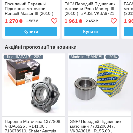
Посилений Передній
FAG! Передній Підшипник
FAG!
Підшипник маточини
маточини Рено Мастер III
мато
Renault Master III (2010-).
(2010-). з ABS. VKBA6721 ,
(201
з ABS. Korea - ACSUSS!
R141.29 , 713645040.
R141
1 270
1 961
1 9
₴
₴
1 587 ₴
2 452 ₴
VKBA6721 , R141.29 ,
Німеччина!
Німе
713645040
Купити
Купити
Акційні пропозиції та новинки
Ціна ШАРА!
–20%
Made in FRANCE!
–20%
Передня Маточина 1377908.
SNR! Передній Підшипник
VKBA6526 , R141.08 ,
маточини 7701206847.
713678910. Shafer Австрія
VKBA3618 , R155.69 ,