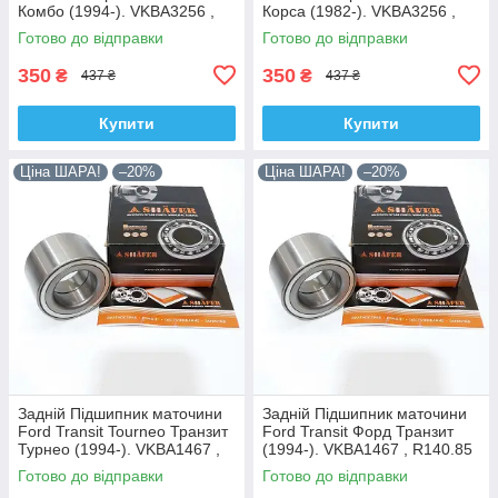
Комбо (1994-). VKBA3256 ,
Корса (1982-). VKBA3256 ,
R153.14 , 713644160. Shafer
R153.14 , 713644160. Shafer
Готово до відправки
Готово до відправки
Австрія
Австрія
350
350
₴
₴
437 ₴
437 ₴
Купити
Купити
Ціна ШАРА!
–20%
Ціна ШАРА!
–20%
Задній Підшипник маточини
Задній Підшипник маточини
Ford Transit Tourneo Транзит
Ford Transit Форд Транзит
Турнео (1994-). VKBA1467 ,
(1994-). VKBA1467 , R140.85
R140.85 , 713678610. Shafer
, 713678610. Shafer Австрія
Готово до відправки
Готово до відправки
Австрія