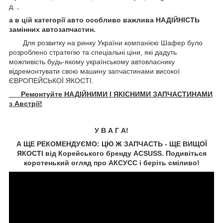
д. ,
а в цій категорії авто особливо важлива НАДІЙНІСТЬ
замінних автозапчастин.
Для розвитку на ринку України компанією Шафер було
розроблено стратегію та спеціальні ціни, які дадуть
можливість будь-якому українському автовласнику
відремонтувати свою машину запчастинами високої
ЄВРОПЕЙСЬКОЇ ЯКОСТІ.
Ремонтуйте НАДІЙНИМИ І ЯКІСНИМИ ЗАПЧАСТИНАМИ
з Австрії!
У В А Г А!
А ЩЕ РЕКОМЕНДУЄМО: ЦЮ Ж ЗАПЧАСТЬ - ЩЕ ВИЩОЇ
ЯКОСТІ від Корейського бренду ACSUSS. Подивіться
коротенький огляд про АКСУCC і беріть сміливо!