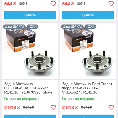
644
644
₴
₴
805 ₴
805 ₴
Купити
Купити
Ціна ШАРА!
–20%
Ціна ШАРА!
–20%
Задня Маточина
Задня Маточина Ford Transit
6C111A049BA. VKBA6527 ,
Форд Транзит (2006-).
R141.10 , 713678920. Shafer
VKBA6527 , R141.10 ,
Австрія
713678920. Shafer Австрія
Готово до відправки
Готово до відправки
2 918
2 918
₴
₴
3 648 ₴
3 648 ₴