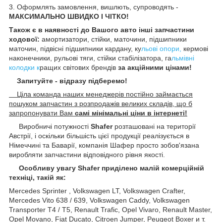
3. Оформлять замовлення, вишлють, супроводять -
МАКСИМАЛЬНО ШВИДКО І ЧІТКО!
Також є в наявності до Вашого авто інші запчастини
ходової:
амортизатори, стійки, маточини
, підшипники
маточин,
підвісні підшипники кардану,
ку
льові опори,
кермові
наконечники, рульові тяги, стійки стабілізатора, га
льмівні
колодки к
ращих світових брендів
за акційними цінами!
Запитуйте - відразу підберемо!
Ціла команда наших менеджерів постійно займається
пошуком запчастин з розпродажів великих складів, що б
запропонувати Вам
самі мінімальні ціни в інтернеті!
Виробничі потужності
Shafer
розташовані на території
Австрії, і оскільки більшість цієї продукції реалізується в
Німеччині та Баварії, компанія Шафер просто зобов'язана
виробляти запчастини відповідного рівня якості.
Особливу увагу Shafer приділено малій комерційній
техніці, такій як:
Mercedes Sprinter , Volkswagen LT, Volkswagen Crafter,
Mercedes Vito 638 / 639, Volkswagen Caddy, Volkswagen
Transporter T4 / T5, Renault Trafic, Opel Vivaro, Renault Master,
Opel Movano, Fiat Ducato, Citroen Jumper, Peugeot Boxer и т.