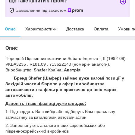
Що таке купити з Пром?
Замовлення під захистом
Опис
Характеристики
Доставка
Оплата
Умови п
Опис
Передній Підшипник маточини Subaru Impreza I, II (1992-09).
VKBA3235 , R181.09 , 713622140 (номери- аналоги).
Виробництво:
Shafer
Країна:
Австрія
Бренд Shafer (Шафер) займає дуже вагомі позиції у
Західній частині Європи у сфері виробництва
автозапчастин та фільтрів практично до всіх марок
автомобілів.
Дзвоніть і наші фахівці дуже швидко:
1. Підтвердять Ваш вибір або підберуть Вам правильну
запчастину за каталогами автозапчастин
2. Запропонують аналоги інших європейських або
південнокорейських! виробників