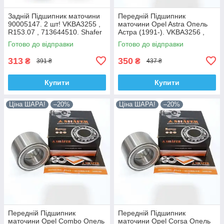
Задній Підшипник маточини
Передній Підшипник
90005147. 2 шт! VKBA3255 ,
маточини Opel Astra Опель
R153.07 , 713644510. Shafer
Астра (1991-). VKBA3256 ,
Австрія
R153.14 , 713644160. Shafer
Готово до відправки
Готово до відправки
Австрія
313
350
₴
₴
391 ₴
437 ₴
Купити
Купити
Ціна ШАРА!
–20%
Ціна ШАРА!
–20%
Передній Підшипник
Передній Підшипник
маточини Opel Combo Опель
маточини Opel Corsa Опель