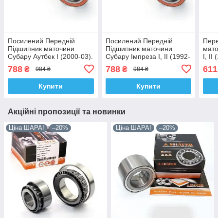
Посилений Передній
Посилений Передній
Пере
Підшипник маточини
Підшипник маточини
мато
Субару Аутбек I (2000-03).
Субару Імпреза I, II (1992-
I, I
Korea - ACSUSS!
09). Korea - ACSUSS!
R181
788
788
611
₴
₴
984 ₴
984 ₴
VKBA3235 , R181.09 ,
VKBA3235 , R181.09 ,
Shaf
713622140
713622140
Купити
Купити
Акційні пропозиції та новинки
Ціна ШАРА!
–20%
Ціна ШАРА!
–20%