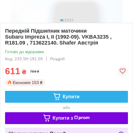
Передній Підшипник маточини
Subaru Impreza I, II (1992-09). VKBA3235 ,
R181.09 , 713622140. Shafer Австрія
Готово до відправки
Код: 233.SH.181.09
Роздріб
611
₴
764 ₴
Економія
153 ₴
Купити
або
Купити з