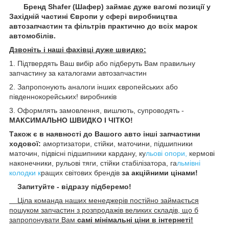
Бренд Shafer (Шафер) займає дуже вагомі позиції у
Західній частині Європи у сфері виробництва
автозапчастин та фільтрів практично до всіх марок
автомобілів.
Дзвоніть і наші фахівці дуже швидко:
1. Підтвердять Ваш вибір або підберуть Вам правильну
запчастину за каталогами автозапчастин
2. Запропонують аналоги інших європейських або
південнокорейських! виробників
3. Оформлять замовлення, вишлють, супроводять -
МАКСИМАЛЬНО ШВИДКО І ЧІТКО!
Також є в наявності до Вашого авто інші запчастини
ходової:
амортизатори, стійки, маточини
, підшипники
маточин,
підвісні підшипники кардану,
ку
льові опори,
кермові
наконечники, рульові тяги, стійки стабілізатора, га
льмівні
колодки к
ращих світових брендів
за акційними цінами!
Запитуйте - відразу підберемо!
Ціла команда наших менеджерів постійно займається
пошуком запчастин з розпродажів великих складів, що б
запропонувати Вам
самі мінімальні ціни в інтернеті!