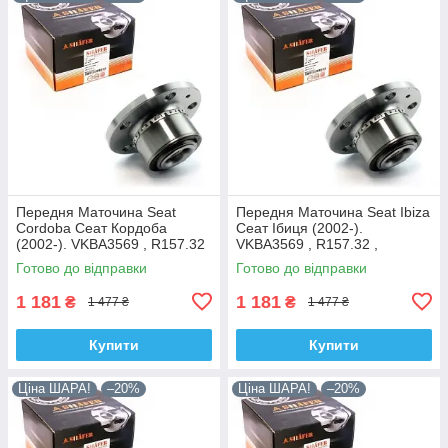
Передня Маточина Seat
Передня Маточина Seat Ibiza
Cordoba Сеат Кордоба
Сеат Ібиця (2002-).
(2002-). VKBA3569 , R157.32
VKBA3569 , R157.32 ,
, 713610470. Shafer Австрія
713610470. Shafer Австрія
Готово до відправки
Готово до відправки
1 181
1 181
₴
₴
1 477 ₴
1 477 ₴
Купити
Купити
Ціна ШАРА!
–20%
Ціна ШАРА!
–20%