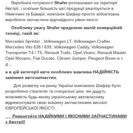
Виробничі потужності
Shafer
розташовані на території
Австрії, і оскільки більшість цієї продукції реалізується в
Німеччині та Баварії, компанія Шафер просто зобов'язана
виробляти запчастини відповідного рівня якості.
Особливу увагу Shafer приділено малій комерційній
техніці, такій як:
Mercedes Sprinter , Volkswagen LT, Volkswagen Crafter,
Mercedes Vito 638 / 639, Volkswagen Caddy, Volkswagen
Transporter T4 / T5, Renault Trafic, Opel Vivaro, Renault Master,
Opel Movano, Fiat Ducato, Citroen Jumper, Peugeot Boxer и т.
д. ,
а в цій категорії авто особливо важлива НАДІЙНІСТЬ
замінних автозапчастин.
Для розвитку на ринку України компанією Шафер було
розроблено стратегію та спеціальні ціни, які дадуть
можливість будь-якому українському автовласнику
відремонтувати свою машину запчастинами високої
ЄВРОПЕЙСЬКОЇ ЯКОСТІ.
Ремонтуйте НАДІЙНИМИ І ЯКІСНИМИ ЗАПЧАСТИНАМИ
з Австрії!