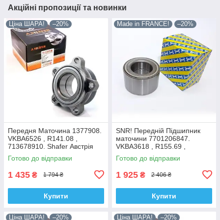
Акційні пропозиції та новинки
Ціна ШАРА!
–20%
Made in FRANCE!
–20%
Передня Маточина 1377908.
SNR! Передній Підшипник
VKBA6526 , R141.08 ,
маточини 7701206847.
713678910. Shafer Австрія
VKBA3618 , R155.69 ,
713644120. Франція!
Готово до відправки
Готово до відправки
1 435
1 925
₴
₴
1 794 ₴
2 406 ₴
Купити
Купити
Ціна ШАРА!
–20%
Ціна ШАРА!
–20%