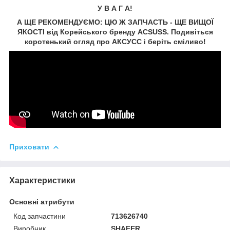
У В А Г А!
А ЩЕ РЕКОМЕНДУЄМО: ЦЮ Ж ЗАПЧАСТЬ - ЩЕ ВИЩОЇ
ЯКОСТІ від Корейського бренду ACSUSS. Подивіться
коротенький огляд про АКСУCC і беріть сміливо!
Приховати
Характеристики
Основні атрибути
Код запчастини
713626740
Виробник
SHAFER