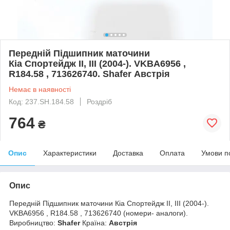
Передній Підшипник маточини
Кіа Спортейдж II, III (2004-). VKBA6956 ,
R184.58 , 713626740. Shafer Австрія
Немає в наявності
Код: 237.SH.184.58
Роздріб
764
₴
Опис
Характеристики
Доставка
Оплата
Умови п
Опис
Передній Підшипник маточини Кіа Спортейдж II, III (2004-).
VKBA6956 , R184.58 , 713626740 (номери- аналоги).
Виробництво:
Shafer
Країна:
Австрія