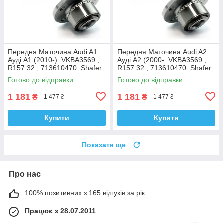
Передня Маточина Audi A1
Передня Маточина Audi A2
Ауді А1 (2010-). VKBA3569 ,
Ауді А2 (2000-. VKBA3569 ,
R157.32 , 713610470. Shafer
R157.32 , 713610470. Shafer
Австрія
Австрія
Готово до відправки
Готово до відправки
1 181
1 181
₴
₴
1 477 ₴
1 477 ₴
Купити
Купити
Показати ще
Про нас
100% позитивних з 165 відгуків за рік
Працює з 28.07.2011