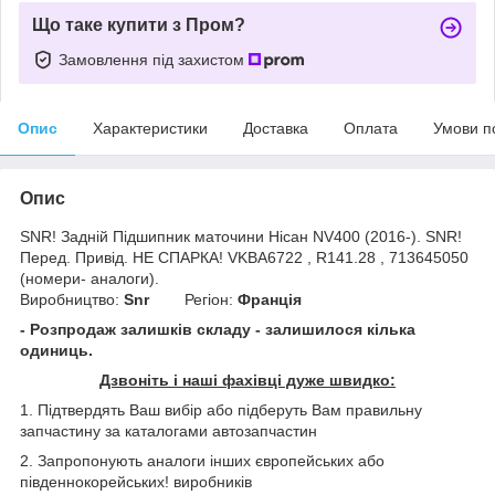
Що таке купити з Пром?
Замовлення під захистом
Опис
Характеристики
Доставка
Оплата
Умови п
Опис
SNR! Задній Підшипник маточини Нісан NV400 (2016-). SNR!
Перед. Привід. НЕ СПАРКА! VKBA6722 , R141.28 , 713645050
(номери- аналоги).
Виробництво:
Snr
Регіон:
Франція
- Розпродаж залишків складу - залишилося кілька
одиниць.
Дзвоніть і наші фахівці дуже швидко:
1. Підтвердять Ваш вибір або підберуть Вам правильну
запчастину за каталогами автозапчастин
2. Запропонують аналоги інших європейських або
південнокорейських! виробників