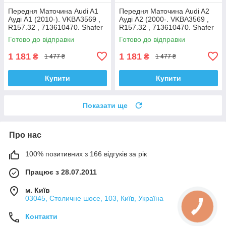
Передня Маточина Audi A1
Передня Маточина Audi A2
Ауді А1 (2010-). VKBA3569 ,
Ауді А2 (2000-. VKBA3569 ,
R157.32 , 713610470. Shafer
R157.32 , 713610470. Shafer
Австрія
Австрія
Готово до відправки
Готово до відправки
1 181
1 181
₴
₴
1 477 ₴
1 477 ₴
Купити
Купити
Показати ще
Про нас
100% позитивних з 166 відгуків за рік
Працює з 28.07.2011
м. Київ
03045, Столичне шосе, 103, Київ, Україна
Контакти