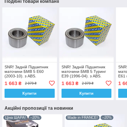
Подібні товари компанії
SNR! Задній Підшипник
SNR! Задній Підшипник
SNR!
маточини БМВ 5 Е60
маточини БМВ 5 Туринг
мато
(2003-10). з ABS.
Е39 (1996-04). з ABS.
Е61 
VKBA3445 , R150.29 ,
VKBA3445 , R150.29 ,
VKBA
1 663
1 663
1 6
₴
₴
2 079 ₴
2 079 ₴
713649410. Франція!
713649410. Франція!
7136
Купити
Купити
Акційні пропозиції та новинки
Ціна ШАРА!
–20%
Made in FRANCE!
–20%