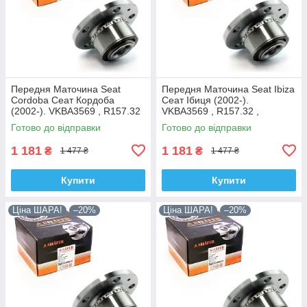
Передня Маточина Seat
Передня Маточина Seat Ibiza
Cordoba Сеат Кордоба
Сеат Ібиця (2002-).
(2002-). VKBA3569 , R157.32
VKBA3569 , R157.32 ,
, 713610470. Shafer Австрія
713610470. Shafer Австрія
Готово до відправки
Готово до відправки
1 181
1 181
₴
₴
1 477 ₴
1 477 ₴
Купити
Купити
Ціна ШАРА!
–20%
Ціна ШАРА!
–20%