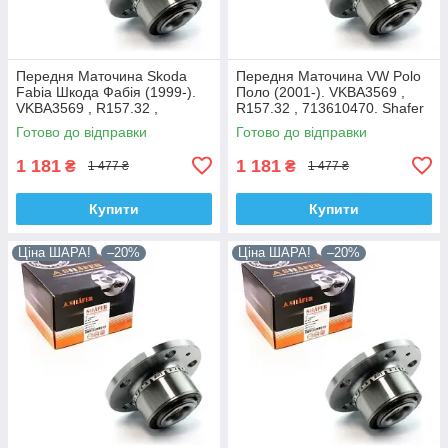
Передня Маточина Skoda
Передня Маточина VW Polo
Fabia Шкода Фабія (1999-).
Поло (2001-). VKBA3569 ,
VKBA3569 , R157.32 ,
R157.32 , 713610470. Shafer
713610470. Shafer Австрія
Австрія
Готово до відправки
Готово до відправки
1 181
1 181
₴
₴
1 477 ₴
1 477 ₴
Купити
Купити
Ціна ШАРА!
–20%
Ціна ШАРА!
–20%