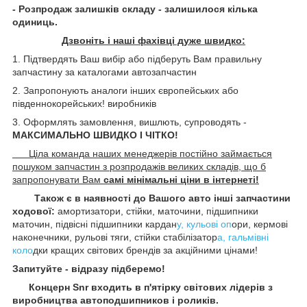
- Розпродаж залишків складу - залишилося кілька
одиниць.
Дзвоніть і наші фахівці дуже швидко:
1. Підтвердять Ваш вибір або підберуть Вам правильну
запчастину за каталогами автозапчастин
2. Запропонують аналоги інших європейських або
південнокорейських! виробників
3. Оформлять замовлення, вишлють, супроводять -
МАКСИМАЛЬНО ШВИДКО І ЧІТКО!
Ціла команда наших менеджерів постійно займається
пошуком запчастин з розпродажів великих складів, що б
запропонувати Вам
самі мінімальні ціни в інтернеті!
Також є в наявності до Вашого авто інші запчастини
ходової:
амортизатори, стійки, маточини, підшипники
маточин, підвісні підшипники кардан
у, кульові оп
ори, кермові
наконечники, рульові тяги, стійки стабілізатор
а, гальмівні
коло
дки кращих світових брендів за акційними цінами!
Запитуйте - відразу підберемо!
Концерн Snr входить в п'ятірку світових лідерів з
виробництва автоподшипников і роликів.