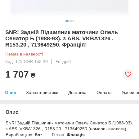
SNR! Задній Підшипник маточини Опель
Сенатор Б (1988-93). з ABS. VKBA1326 ,
R153.20 , 713649250. Франція!
Немає в наявності
Код: 172.SNR.153.20
Роздріб
1 707
₴
Опис
Характеристики
Доставка
Оплата
Умови п
Опис
SNR! Задній Підшипник маточини Опель Сенатор Б (1988-93).
з ABS. VKBA1326 , R153.20 , 713649250 (номери- аналоги).
Виробництво:
Snr
Регіон:
Франція