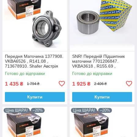
Передня Маточина 1377908.
SNR! Передній Підшипник
VKBA6526 , R141.08 ,
маточини 7701206847.
713678910. Shafer Австрія
VKBA3618 , R155.69 ,
713644120. Франція!
Готово до відправки
Готово до відправки
1 435
1 925
₴
₴
1 794 ₴
2 406 ₴
Купити
Купити
Ціна ШАРА!
–20%
Ціна ШАРА!
–20%