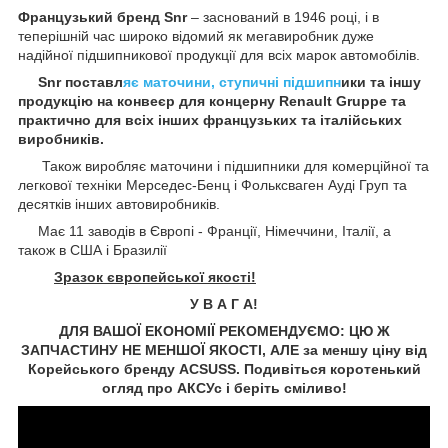
Французький бренд Snr
– заснований в 1946 році, і в
теперішній час широко відомий як мегавиробник дуже
надійної підшипникової продукції для всіх марок автомобілів.
Snr поставл
яє маточини, ступичні підшипн
ики та іншу
продукцію на конвеєр для концерну Renault Gruppe та
практично для всіх інших французьких та італійських
виробників.
Також виробляє маточини і підшипники для комерційної та
легкової техніки Мерседес-Бенц і Фольксваген
Ауді
Груп та
десятків інших автовиробників.
Має 11 заводів в Європі - Франції, Німеччини, Італії, а
також в США і Бразилії
Зразок європейської якості!
У В А Г А!
ДЛЯ ВАШОЇ ЕКОНОМІЇ РЕКОМЕНДУЄМО: ЦЮ Ж
ЗАПЧАСТИНУ НЕ МЕНШОЇ ЯКОСТІ, АЛЕ за меншу ціну від
Корейського бренду ACSUSS. Подивіться коротенький
огляд про АКСУс і беріть сміливо!