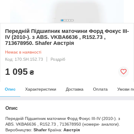
Передній Підшипник маточини Форд Фокус III-
IV (2010-). з ABS. VKBA6636 , R152.73 ,
713678950. Shafer Австрія
Немає в наявності
Код: 170.SH.152.73
Роздріб
1 095
₴
Опис
Характеристики
Доставка
Оплата
Умови п
Опис
Передній Підшипник маточини Форд Фокус III-IV (2010-). з
ABS. VKBA6636 , R152.73 , 713678950 (номери- аналоги).
Виробництво:
Shafer
Країна:
Австрія