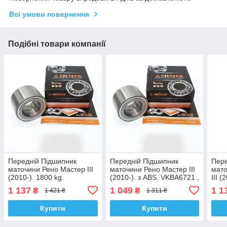
Всі умови повернення
Подібні товари компанії
Передній Підшипник
Передній Підшипник
Пере
маточини Рено Мастер III
маточини Рено Мастер III
мато
(2010-). 1800 kg.
(2010-). з ABS. VKBA6721 ,
III (
VKBA3641 , R140.38 ,
R141.29 , 713645040.
VKBA
1 137
1 049
1 1
₴
₴
1 421 ₴
1 311 ₴
713640400. Shafer Австрія
Shafer Австрія
7136
Купити
Купити