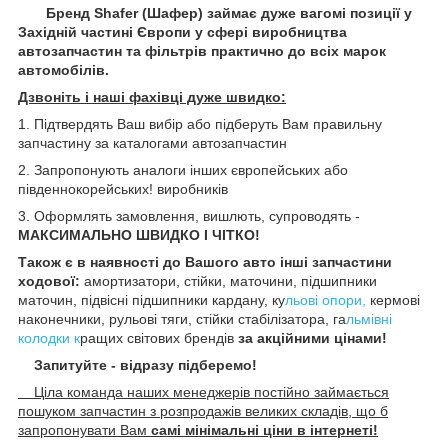
Бренд Shafer (Шафер) займає дуже вагомі позиції у
Західній частині Європи у сфері виробництва
автозапчастин та фільтрів практично до всіх марок
автомобілів.
Дзвоніть і наші фахівці дуже швидко:
1. Підтвердять Ваш вибір або підберуть Вам правильну
запчастину за каталогами автозапчастин
2. Запропонують аналоги інших європейських або
південнокорейських! виробників
3. Оформлять замовлення, вишлють, супроводять -
МАКСИМАЛЬНО ШВИДКО І ЧІТКО!
Також є в наявності до Вашого авто інші запчастини
ходової:
амортизатори, стійки, маточини
, підшипники
маточин,
підвісні підшипники кардану,
ку
льові опори,
кермові
наконечники, рульові тяги, стійки стабілізатора, га
льмівні
колодки к
ращих світових брендів
за акційними цінами!
Запитуйте - відразу підберемо!
Ціла команда наших менеджерів постійно займається
пошуком запчастин з розпродажів великих складів, що б
запропонувати Вам
самі мінімальні ціни в інтернеті!