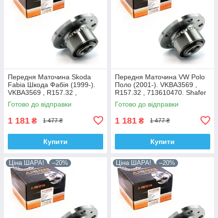
Передня Маточина Skoda
Передня Маточина VW Polo
Fabia Шкода Фабія (1999-).
Поло (2001-). VKBA3569 ,
VKBA3569 , R157.32 ,
R157.32 , 713610470. Shafer
713610470. Shafer Австрія
Австрія
Готово до відправки
Готово до відправки
1 181
1 181
₴
₴
1 477 ₴
1 477 ₴
Купити
Купити
Ціна ШАРА!
–20%
Ціна ШАРА!
–20%