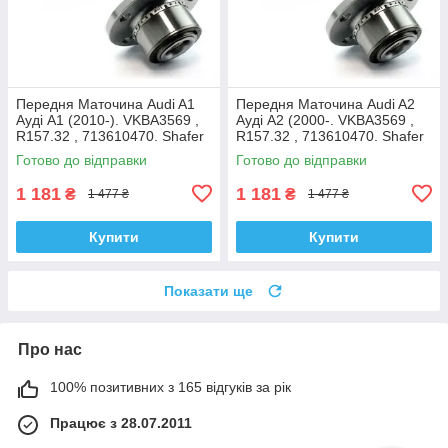
Передня Маточина Audi A1
Передня Маточина Audi A2
Ауді А1 (2010-). VKBA3569 ,
Ауді А2 (2000-. VKBA3569 ,
R157.32 , 713610470. Shafer
R157.32 , 713610470. Shafer
Австрія
Австрія
Готово до відправки
Готово до відправки
1 181
1 181
₴
₴
1 477 ₴
1 477 ₴
Купити
Купити
Показати ще
Про нас
100% позитивних з 165 відгуків за рік
Працює з 28.07.2011