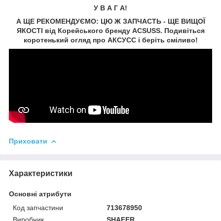
У В А Г А!
А ЩЕ РЕКОМЕНДУЄМО: ЦЮ Ж ЗАПЧАСТЬ - ЩЕ ВИЩОЇ
ЯКОСТІ від Корейського бренду ACSUSS. Подивіться
коротенький огляд про АКСУCC і беріть сміливо!
Приховати
Характеристики
Основні атрибути
Код запчастини
713678950
Виробник
SHAFER