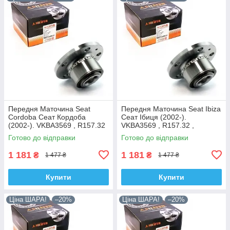
Передня Маточина Seat
Передня Маточина Seat Ibiza
Cordoba Сеат Кордоба
Сеат Ібиця (2002-).
(2002-). VKBA3569 , R157.32
VKBA3569 , R157.32 ,
, 713610470. Shafer Австрія
713610470. Shafer Австрія
Готово до відправки
Готово до відправки
1 181
1 181
₴
₴
1 477 ₴
1 477 ₴
Купити
Купити
Ціна ШАРА!
–20%
Ціна ШАРА!
–20%