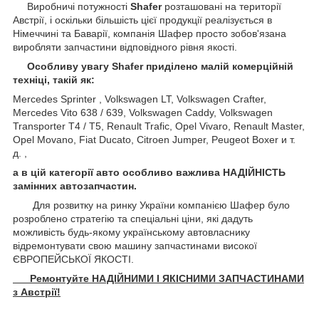
Виробничі потужності
Shafer
розташовані на території
Австрії, і оскільки більшість цієї продукції реалізується в
Німеччині та Баварії, компанія Шафер просто зобов'язана
виробляти запчастини відповідного рівня якості.
Особливу увагу Shafer приділено малій комерційній
техніці, такій як:
Mercedes Sprinter , Volkswagen LT, Volkswagen Crafter,
Mercedes Vito 638 / 639, Volkswagen Caddy, Volkswagen
Transporter T4 / T5, Renault Trafic, Opel Vivaro, Renault Master,
Opel Movano, Fiat Ducato, Citroen Jumper, Peugeot Boxer и т.
д. ,
а в цій категорії авто особливо важлива НАДІЙНІСТЬ
замінних автозапчастин.
Для розвитку на ринку України компанією Шафер було
розроблено стратегію та спеціальні ціни, які дадуть
можливість будь-якому українському автовласнику
відремонтувати свою машину запчастинами високої
ЄВРОПЕЙСЬКОЇ ЯКОСТІ.
Ремонтуйте НАДІЙНИМИ І ЯКІСНИМИ ЗАПЧАСТИНАМИ
з Австрії!