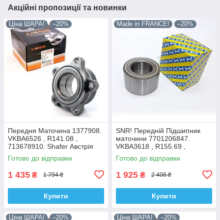
Акційні пропозиції та новинки
Ціна ШАРА!
–20%
Made in FRANCE!
–20%
Передня Маточина 1377908.
SNR! Передній Підшипник
VKBA6526 , R141.08 ,
маточини 7701206847.
713678910. Shafer Австрія
VKBA3618 , R155.69 ,
713644120. Франція!
Готово до відправки
Готово до відправки
1 435
1 925
₴
₴
1 794 ₴
2 406 ₴
Купити
Купити
Ціна ШАРА!
–20%
Ціна ШАРА!
–20%