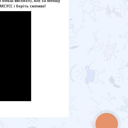
більш високої!), АЛЕ за меншу
КСУCC і беріть сміливо!
КНОПКА
ЗВ'ЯЗКУ