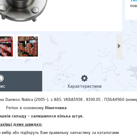
пов
пис
Характеристики
а Daewoo Nubira (2005-). з ABS. VKBA3938 , R190.05 , 713644960 (номе
Регіон: в основному
Німеччина
шків складу - залишилося кілька штук.
фахівці дуже швидко:
 вибір або підберуть Вам правильну запчастину за каталогами