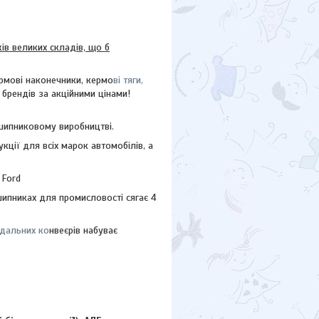
в великих складів, що б
рмові наконечники, кермо
ві тяги,
 брендів за акційними цінами!
дшипниковому виробництві.
ції для всіх марок автомобілів, а
 Ford
шипниках для промисловості сягає 4
адальних ко
нвеєрів набуває