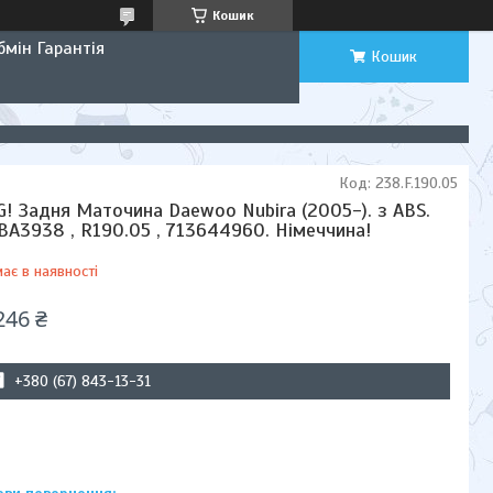
Кошик
мін Гарантія
Кошик
Код:
238.F.190.05
G! Задня Маточина Daewoo Nubira (2005-). з ABS.
BA3938 , R190.05 , 713644960. Німеччина!
ає в наявності
246 ₴
+380 (67) 843-13-31