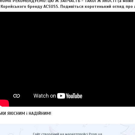
ОМІЇ РЕКОМЕНДУЄМО: ЦЮ Ж ЗАПЧАСТЬ - ТАКОЇ Ж ЯКОСТІ (а може і 
д Корейського бренду ACSUSS. Подивіться коротенький огляд про А
КИ ЯКІСНИМ і НАДІЙНИМ!
Сайт створений на маркетплейсі
Prom.ua