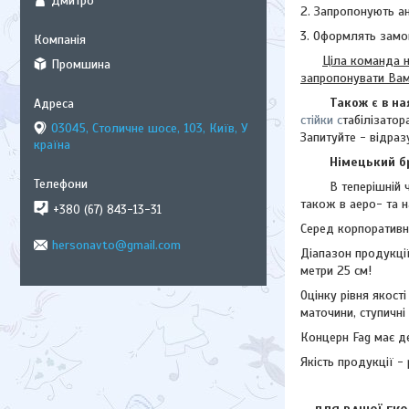
Дмитро
2. Запропонують а
3. Оформлять замо
Ціла команда н
Промшина
запропонувати Ва
Також є в на
стійки с
табілізатор
03045, Столичне шосе, 103, Київ, У
Запитуйте - відра
країна
Німецький б
В теперішній час 
також в аеро- та н
+380 (67) 843-13-31
Серед корпоративни
hersonavto@gmail.com
Діапазон продукці
метри 25 см!
Оцінку рівня якості
маточини, ступичн
Концерн Fag має де
Якість продукції - 