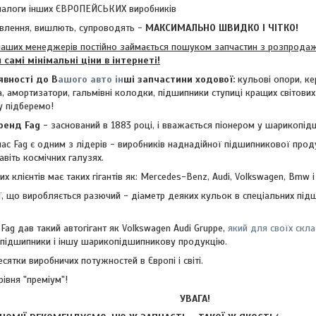
налоги інших ЄВРОПЕЙСЬКИХ виробників
влення, вишлють, супроводять -
МАКСИМАЛЬНО ШВИДКО І ЧІТКО!
аших менеджерів постійно займається пошуком запчастин з розпродажі
м
самі мінімальні ціни в інтернеті!
явності до В
ашого авто ін
ші запчастини ходової:
кульові опори, ке
а, амортизатори, гальмівні колодки, підшипники ступиці кращих світових
зу
підберемо!
ренд Fag
- заснований в 1883 році, і вважається піонером у шарикопі
Fag є одним з лідерів - виробників наднадійної підшипникової продук
авіть космічних галузях.
х клієнтів має таких гігантів як: Mercedes-Benz, Audi, Volkswagen, Bmw і
ї, що виробляється разючий - діаметр деяких кульок в спеціальних під
 Fag дав такий автогігант як Volkswagen Audi Gruppe,
який для своїх скл
і підшипники і іншу шарикопідшипникову продукцію.
сятки виробничих потужностей в Європі і світі.
рівня "преміум"!
УВАГА!