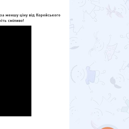
а меншу ціну від Корейського
іть сміливо!