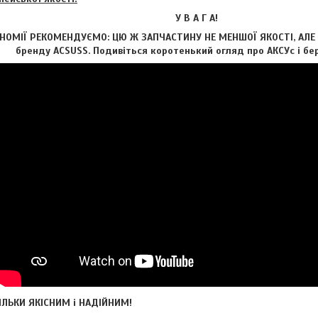
У В А Г А!
НОМІЇ РЕКОМЕНДУЄМО: ЦЮ Ж ЗАПЧАСТИНУ НЕ МЕНШОЇ ЯКОСТІ, АЛЕ з
бренду ACSUSS. Подивіться коротенький огляд про АКСУс і бер
ЬКИ ЯКІСНИМ і НАДІЙНИМ!