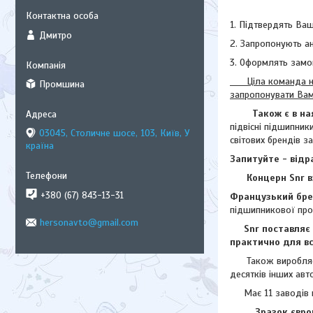
1. Підтвердять Ваш
Дмитро
2. Запропонують ан
3. Оформлять замо
Ціла команда наши
Промшина
запропонувати Ва
Також є в на
підвісні підшипник
03045, Столичне шосе, 103, Київ, У
світових брендів з
країна
Запитуйте - відр
Концерн Snr в
+380 (67) 843-13-31
Французький бре
підшипникової прод
hersonavto@gmail.com
Snr поставляє
практично для вс
Також виробляє
десятків інших авт
Має 11 заводів в Є
Зразок євро