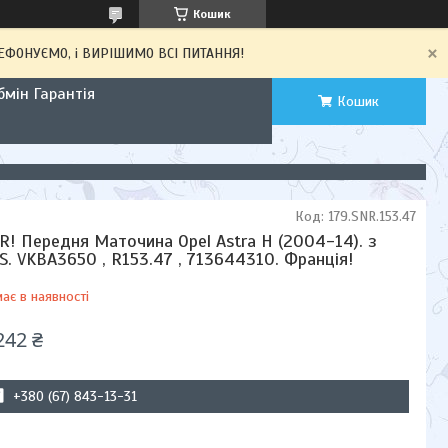
Кошик
ЕЛЕФОНУЄМО, і ВИРІШИМО ВСІ ПИТАННЯ!
мін Гарантія
Кошик
Код:
179.SNR.153.47
R! Передня Маточина Opel Astra H (2004-14). з
S. VKBA3650 , R153.47 , 713644310. Франція!
ає в наявності
242 ₴
+380 (67) 843-13-31