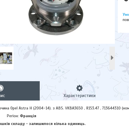
пов
пис
Характеристики
ина Opel Astra H (2004-14). з ABS. VKBA3650 , R153.47 , 713644310 (но
Регіон:
Франція
шків складу - залишилося кілька одиниць.