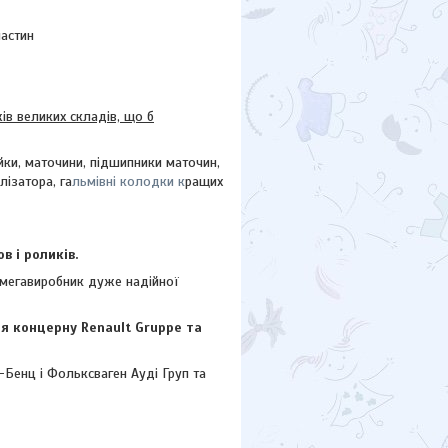
частин
 великих складів, що б
йки, маточини, підшипники маточин,
лізатора, га
льмівні колодки к
ращих
в і роликів.
к мегавиробник дуже надійної
я концерну Renault Gruppe та
-Бенц і Фольксваген
Ауді
Груп та