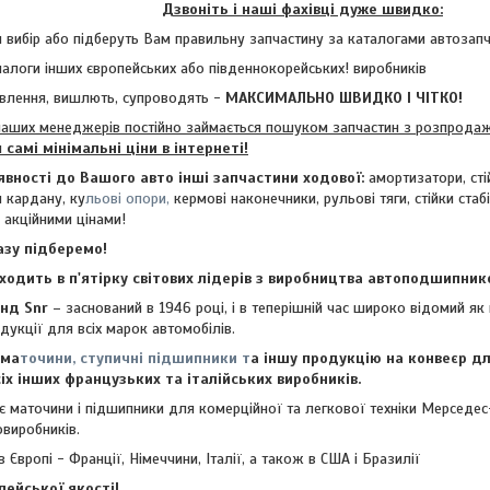
Дзвоніть і наші фахівці дуже швидко:
 вибір або підберуть Вам правильну запчастину за каталогами автозап
алоги інших європейських або південнокорейських! виробників
влення, вишлють, супроводять -
МАКСИМАЛЬНО ШВИДКО І ЧІТКО!
х менеджерів постійно займається пошуком запчастин з розпродажів
м
самі мінімальні ціни в інтернеті!
явності до Вашого авто інші запчастини ходової:
амортизатори, сті
и кардану, ку
льові опори,
кермові наконечники, рульові тяги, стійки стабі
а акційними цінами!
азу підберемо!
ходить в п'ятірку світових лідерів з виробництва автоподшипнико
нд Snr
– заснований в 1946 році, і в теперішній час широко відомий я
укції для всіх марок автомобілів.
 ма
точини, ступичні підшипники т
а іншу продукцію на конвеєр дл
іх інших французьких та італійських виробників.
 маточини і підшипники для комерційної та легкової техніки Мерседес
овиробників.
вропі - Франції, Німеччини, Італії, а також в США і Бразилії
пейської якості!