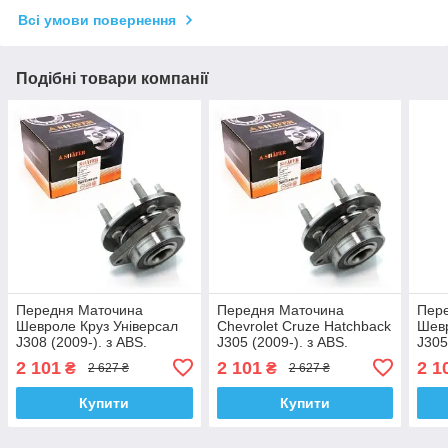
Всі умови повернення
Подібні товари компанії
Передня Маточина
Передня Маточина
Пер
Шевроле Круз Універсал
Chevrolet Cruze Hatchback
Шевр
J308 (2009-). з ABS.
J305 (2009-). з ABS.
J305
VKBA6714 , R153.66 ,
VKBA6714 , R153.66 ,
VKBA
2 101
2 101
2 1
₴
₴
2 627 ₴
2 627 ₴
713644910. Shafer Австрія
713644910. Shafer Австрія
7136
Купити
Купити