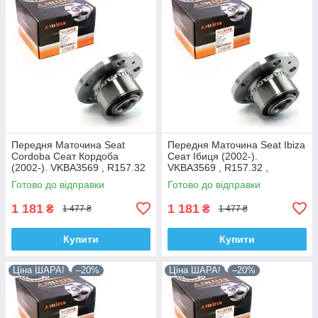
Передня Маточина Seat
Передня Маточина Seat Ibiza
Cordoba Сеат Кордоба
Сеат Ібиця (2002-).
(2002-). VKBA3569 , R157.32
VKBA3569 , R157.32 ,
, 713610470. Shafer Австрія
713610470. Shafer Австрія
Готово до відправки
Готово до відправки
1 181
1 181
₴
₴
1 477 ₴
1 477 ₴
Купити
Купити
Ціна ШАРА!
–20%
Ціна ШАРА!
–20%