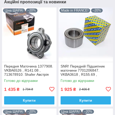
Акційні пропозиції та новинки
Ціна ШАРА!
–20%
Made in FRANCE!
–20%
Передня Маточина 1377908.
SNR! Передній Підшипник
VKBA6526 , R141.08 ,
маточини 7701206847.
713678910. Shafer Австрія
VKBA3618 , R155.69 ,
713644120. Франція!
Готово до відправки
Готово до відправки
1 435
1 925
₴
₴
1 794 ₴
2 406 ₴
Купити
Купити
Ціна ШАРА!
–20%
Ціна ШАРА!
–20%