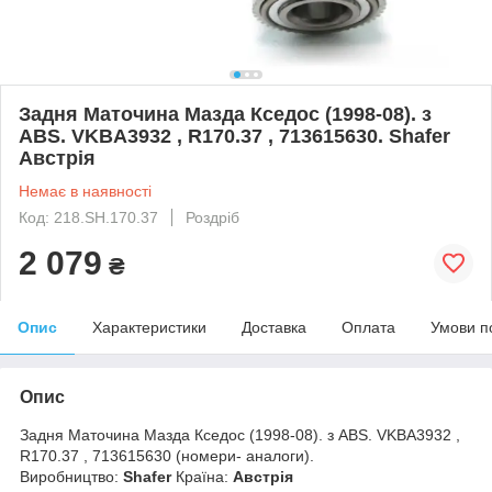
Задня Маточина Мазда Кседос (1998-08). з
ABS. VKBA3932 , R170.37 , 713615630. Shafer
Австрія
Немає в наявності
Код: 218.SH.170.37
Роздріб
2 079
₴
Опис
Характеристики
Доставка
Оплата
Умови п
Опис
Задня Маточина Мазда Кседос (1998-08). з ABS. VKBA3932 ,
R170.37 , 713615630 (номери- аналоги).
Виробництво:
Shafer
Країна:
Австрія