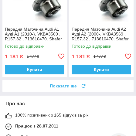
Передня Маточина Audi A1
Передня Маточина Audi A2
Ауді А1 (2010-). VKBA3569 ,
Ауді А2 (2000-. VKBA3569 ,
R157.32 , 713610470. Shafer
R157.32 , 713610470. Shafer
Австрія
Австрія
Готово до відправки
Готово до відправки
1 181
1 181
₴
₴
1 477 ₴
1 477 ₴
Купити
Купити
Показати ще
Про нас
100% позитивних з 165 відгуків за рік
Працює з 28.07.2011