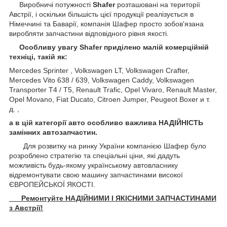
Виробничі потужності
Shafer
розташовані на території
Австрії, і оскільки більшість цієї продукції реалізується в
Німеччині та Баварії, компанія Шафер просто зобов'язана
виробляти запчастини відповідного рівня якості.
Особливу увагу Shafer приділено малій комерційній
техніці, такій як:
Mercedes Sprinter , Volkswagen LT, Volkswagen Crafter,
Mercedes Vito 638 / 639, Volkswagen Caddy, Volkswagen
Transporter T4 / T5, Renault Trafic, Opel Vivaro, Renault Master,
Opel Movano, Fiat Ducato, Citroen Jumper, Peugeot Boxer и т.
д. ,
а в цій категорії авто особливо важлива НАДІЙНІСТЬ
замінних автозапчастин.
Для розвитку на ринку України компанією Шафер було
розроблено стратегію та спеціальні ціни, які дадуть
можливість будь-якому українському автовласнику
відремонтувати свою машину запчастинами високої
ЄВРОПЕЙСЬКОЇ ЯКОСТІ.
Ремонтуйте НАДІЙНИМИ І ЯКІСНИМИ ЗАПЧАСТИНАМИ
з Австрії!