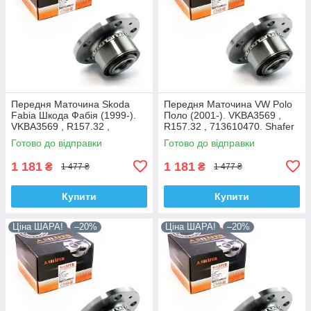
Передня Маточина Skoda
Передня Маточина VW Polo
Fabia Шкода Фабія (1999-).
Поло (2001-). VKBA3569 ,
VKBA3569 , R157.32 ,
R157.32 , 713610470. Shafer
713610470. Shafer Австрія
Австрія
Готово до відправки
Готово до відправки
1 181
1 181
₴
₴
1 477 ₴
1 477 ₴
Купити
Купити
Ціна ШАРА!
–20%
Ціна ШАРА!
–20%