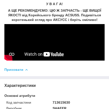
У В А Г А!
А ЩЕ РЕКОМЕНДУЄМО: ЦЮ Ж ЗАПЧАСТЬ - ЩЕ ВИЩОЇ
ЯКОСТІ від Корейського бренду ACSUSS. Подивіться
коротенький огляд про АКСУCC і беріть сміливо!
Приховати
Характеристики
Основні атрибути
Код запчастини
713615630
Виробник
SHAFER