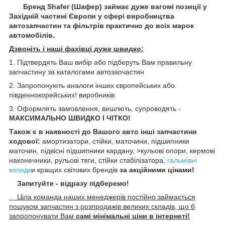
Бренд Shafer (Шафер) займає дуже вагомі позиції у
Західній частині Європи у сфері виробництва
автозапчастин та фільтрів практично до всіх марок
автомобілів.
Дзвоніть і наші фахівці дуже швидко:
1. Підтвердять Ваш вибір або підберуть Вам правильну
запчастину за каталогами автозапчастин
2. Запропонують аналоги інших європейських або
південнокорейських! виробників
3. Оформлять замовлення, вишлють, супроводять -
МАКСИМАЛЬНО ШВИДКО І ЧІТКО!
Також є в наявності до Вашого авто інші запчастини
ходової:
амортизатори, стійки, маточини
, підшипники
маточин,
підвісні підшипники кардану, >кульові опори, кермові
наконечники, рульові тяги, стійки стабілізатора,
гальмівні
колодк
и кращих світових брендів
за акційними цінами!
Запитуйте - відразу підберемо!
Ціла команда наших менеджерів постійно займається
пошуком запчастин з розпродажів великих складів, що б
запропонувати Вам
самі мінімальні ціни в інтернеті!