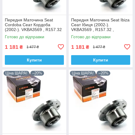
Передня Маточина Seat
Передня Маточина Seat Ibiza
Cordoba Сеат Кордоба
Сеат Ібиця (2002-).
(2002-). VKBA3569 , R157.32
VKBA3569 , R157.32 ,
, 713610470. Shafer Австрія
713610470. Shafer Австрія
Готово до відправки
Готово до відправки
1 181
1 181
₴
₴
1 477 ₴
1 477 ₴
Купити
Купити
Ціна ШАРА!
–20%
Ціна ШАРА!
–20%