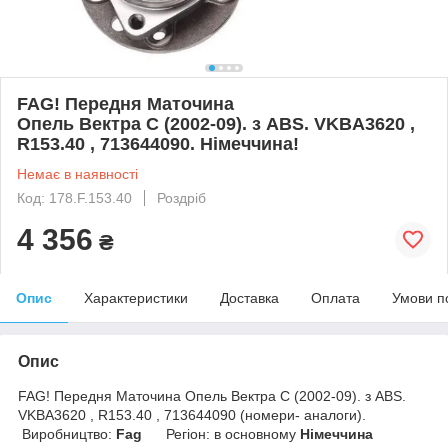
FAG! Передня Маточина
Опель Вектра C (2002-09). з ABS. VKBA3620 ,
R153.40 , 713644090. Німеччина!
Немає в наявності
Код: 178.F.153.40
Роздріб
4 356
₴
Опис
Характеристики
Доставка
Оплата
Умови п
Опис
FAG! Передня Маточина Опель Вектра C (2002-09). з ABS.
VKBA3620 , R153.40 , 713644090 (номери- аналоги).
Виробництво:
Fag
Регіон: в основному
Німеччина