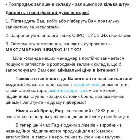
- Розпродаж залишків складу - залишилося кілька штук.
Дзвоніть і наші фахівці дуже швидко:
1. Підтвердять Ваш вибір або підберуть Вам правильну
запчастину за каталогами
2. Запропонують аналоги інших ЄВРОПЕЙСЬКИХ виробників
3. Оформлять замовлення, вишлють, супроводять -
МАКСИМАЛЬНО ШВИДКО І ЧІТКО!
Ціла команда наших менеджерів постійно займається
пошуком запчастин з розпродажів великих складів, що б
запропонувати Вам
самі мінімальні ціни в інтернеті!
Також є в наявності до Вашого авто інші запчастини
ходової:
кульові опори, кермові
наконечники
, кермові тяги,
стійки стабілізатора,
амортизатори, гал
ьмівні колодки,
підшипники ступиці кращих світових брендів за акційними
цінами! Запитуйте - відразу
підберемо!
Німецький бренд Fag
- заснований в 1883 році, і
вважається піонером у шарикопідшипниковому виробництві.
В теперішній час Fag є одним з лідерів - виробників
наднадійної підшипникової продукції для всіх марок
автомобілів, а також в аеро- та навіть космічних галузях.