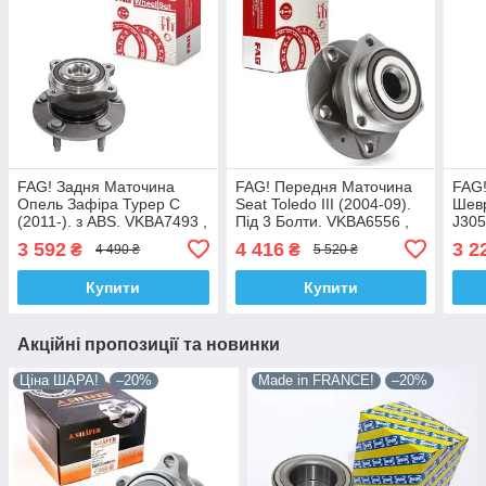
FAG! Задня Маточина
FAG! Передня Маточина
FAG
Опель Зафіра Турер С
Seat Toledo III (2004-09).
Шевр
(2011-). з ABS. VKBA7493 ,
Під 3 Болти. VKBA6556 ,
J305
R153.69 , 713645020.
R154.61 , 713610770.
VKBA
3 592
4 416
3 2
₴
₴
4 490 ₴
5 520 ₴
Німеччина!
Німеччина!
7136
Купити
Купити
Акційні пропозиції та новинки
Ціна ШАРА!
–20%
Made in FRANCE!
–20%