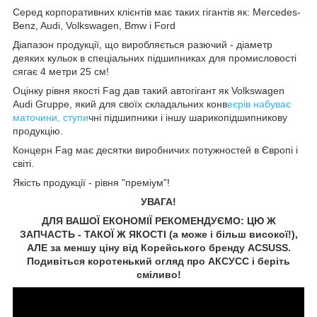
Серед корпоративних клієнтів має таких гігантів як: Mercedes-
Benz, Audi, Volkswagen, Bmw і Ford
Діапазон продукції, що виробляється разючий - діаметр
деяких кульок в спеціальних підшипниках для промисловості
сягає 4 метри 25 см!
Оцінку рівня якості Fag дав такий автогігант як Volkswagen
Audi Gruppe, який для своїх складальних конв
еєрів набуває
маточини, ступи
чні підшипники і іншу шарикопідшипникову
продукцію.
Концерн Fag має десятки виробничих потужностей в Європі і
світі.
Якість продукції - рівня "преміум"!
УВАГА!
ДЛЯ ВАШОЇ ЕКОНОМІЇ РЕКОМЕНДУЄМО: ЦЮ Ж
ЗАПЧАСТЬ - ТАКОЇ Ж ЯКОСТІ (а може і більш високої!),
АЛЕ за меншу ціну від Корейського бренду ACSUSS.
Подивіться коротенький огляд про АКСУCC і беріть
сміливо!