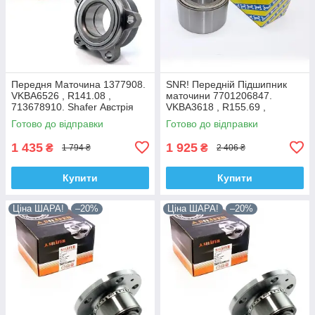
Передня Маточина 1377908.
SNR! Передній Підшипник
VKBA6526 , R141.08 ,
маточини 7701206847.
713678910. Shafer Австрія
VKBA3618 , R155.69 ,
713644120. Франція!
Готово до відправки
Готово до відправки
1 435
1 925
₴
₴
1 794 ₴
2 406 ₴
Купити
Купити
Ціна ШАРА!
–20%
Ціна ШАРА!
–20%