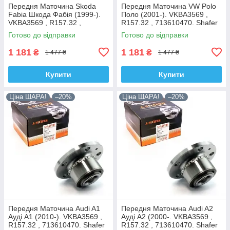
Передня Маточина Skoda
Передня Маточина VW Polo
Fabia Шкода Фабія (1999-).
Поло (2001-). VKBA3569 ,
VKBA3569 , R157.32 ,
R157.32 , 713610470. Shafer
713610470. Shafer Австрія
Австрія
Готово до відправки
Готово до відправки
1 181
1 181
₴
₴
1 477 ₴
1 477 ₴
Купити
Купити
Ціна ШАРА!
–20%
Ціна ШАРА!
–20%
Передня Маточина Audi A1
Передня Маточина Audi A2
Ауді А1 (2010-). VKBA3569 ,
Ауді А2 (2000-. VKBA3569 ,
R157.32 , 713610470. Shafer
R157.32 , 713610470. Shafer