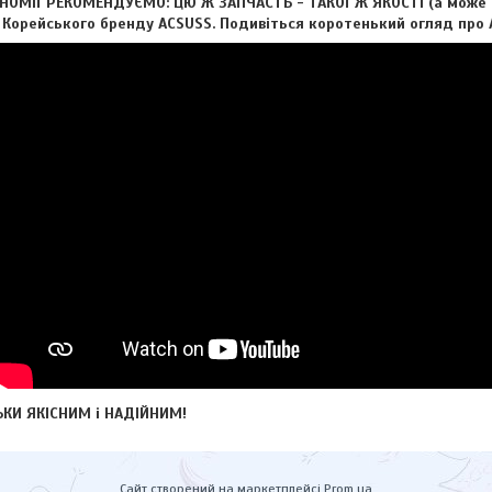
ОМІЇ РЕКОМЕНДУЄМО: ЦЮ Ж ЗАПЧАСТЬ - ТАКОЇ Ж ЯКОСТІ (а може і 
д Корейського бренду ACSUSS. Подивіться коротенький огляд про А
КИ ЯКІСНИМ і НАДІЙНИМ!
Сайт створений на маркетплейсі
Prom.ua