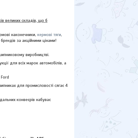
в великих складів, що б
рмові наконечники,
кермові тяги
,
 брендів за акційними цінами!
дшипниковому виробництві.
ції для всіх марок автомобілів, а
 Ford
шипниках для промисловості сягає 4
ладальних конвеєрів набуває