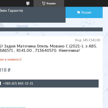
Кошик
мін Гарантія
Кошик
Код:
145.F.141.00
G! Задня Маточина Опель Мовано C (2021-). з ABS.
BA6571 , R141.00 , 713640570. Німеччина!
ає в наявності
818 ₴
+380 (67) 843-13-31