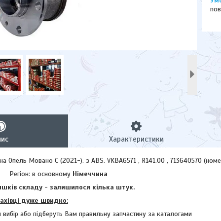
пов
пис
Характеристики
а Опель Мовано C (2021-). з ABS. VKBA6571 , R141.00 , 713640570 (номе
Регіон: в основному
Німеччина
шків складу - залишилося кілька штук.
фахівці дуже швидко:
 вибір або підберуть Вам правильну запчастину за каталогами