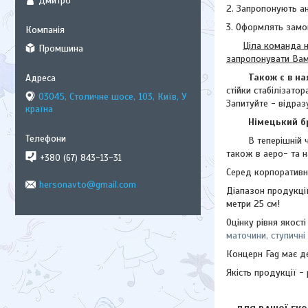
Дмитро
2. Запропонують а
3. Оформлять замо
Ціла команда н
Промшина
запропонувати Ва
Також є в на
стійки стабілізато
03045, Столичне шосе, 103, Київ, У
Запитуйте - відра
країна
Німецький б
В теперішній час 
також в аеро- та н
+380 (67) 843-13-31
Серед корпоративни
hersonavto@gmail.com
Діапазон продукці
метри 25 см!
Оцінку рівня якост
маточини, ступичні
Концерн Fag має де
Якість продукції - 