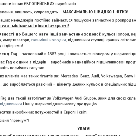
налоги інших ЄВРОПЕЙСЬКИХ виробників
влення, вишлють, супроводять -
МАКСИМАЛЬНО ШВИДКО І ЧІТКО!
аших менеджерів постійно займається пошуком запчастин з розпродажі
м
самі мінімальні ціни в інтернеті!
явності до Вашого авто інші запчастини ходової:
кульові опори, ке
ра, амортизатори,
гальмівні колодки
, підшипники ступиці кращих світових
зу
підберемо!
ренд Fag
- заснований в 1883 році, і вважається піонером у шарикопі
Fag є одним з лідерів - виробників наднадійної підшипникової продук
авіть космічних галузях.
х клієнтів має таких гігантів як: Mercedes-Benz, Audi, Volkswagen, Bmw і
ї, що виробляється разючий - діаметр деяких кульок в спеціальних під
і Fag дав такий автогігант як Volkswagen Audi Gruppe, який для своїх ск
 підшипники
і іншу шарикопідшипникову продукцію.
сятки виробничих потужностей в Європі і світі.
рівня "преміум"!
УВАГА!