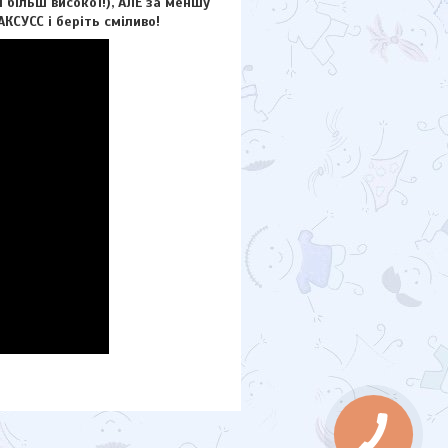
більш високої!), АЛЕ за меншу
КСУCC і беріть сміливо!