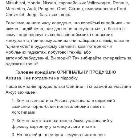
Mitsubishi, Honda, Nissan, європейських
Volkswagen, Renault,
Mercedes, Audi, Peugeot, Opel, Citroen, американських
Ford,
Chevrolet, Jeep
і багатьох інших.
Реаліями нашого часу доведено, що корейські виробники - за
якістю і надійністю, вже давно не поступаються, а багато в
чому і перевершують своїх європейських і японських
конкурентів, при цьому залишаючи найкраще співвідношення
"ціна-якість" в будь-якому сегменті: комп'ютерних чи
мобільних гаджетах, побутової техніці або
автомобілебудуванні. Ви згодні? Так вибирайте суперякість за
адекватні гроші!
Головне придбати ОРИГІНАЛЬНУ ПРОДУКЦІЮ
Acsuss
, і не потрапити на підробку.
Наша компанія продає тільки Оригінал, і справжні запчастини
Аксус захищені:
Кожна запчастина Acsuss упакована в фірмовий
захисний чорно-білий поліетиленовий пакет з
логотипами.
Кожен пакет з запчастиною Аксус упакований у
фірмову картонну упаковку з логотипами.
На наклейці - шестірня і смужка виготовлені