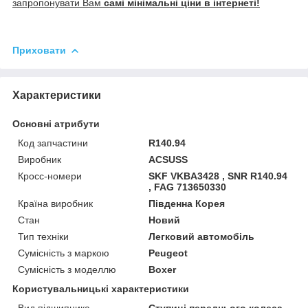
запропонувати Вам
самі мінімальні ціни в інтернеті!
Приховати
Характеристики
Основні атрибути
Код запчастини
R140.94
Виробник
ACSUSS
Кросс-номери
SKF VKBA3428 , SNR R140.94
, FAG 713650330
Країна виробник
Південна Корея
Стан
Новий
Тип техніки
Легковий автомобіль
Сумісність з маркою
Peugeot
Сумісність з моделлю
Boxer
Користувальницькі характеристики
Вид підшипника
Ступиці переднього колеса