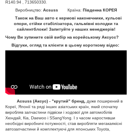
R140.94 , 713650330.
Виробництво:
Acsuss
Країна:
Південна КОРЕЯ
Також на Ваш авто є кермові наконечники, кульові
опори, стійки стабілізатора, гальмівні колодки та
сайлентблоки!
Запитуйте у наших менеджерів!
Чому Ви зупините свій вибір на корейському Аксусс
?
Відгуки, огляд та клієнти в цьому короткому відео:
Acsuss (Аксус) - "крутий" бренд,
дуже поширений в
Кореї, Японії та ряді інших азіатських країн, який спочатку
виробляв запчастини підвіски і ходової для автомобілів
Хюндай, Кіа, Daewoo і SSangYong. І з часом наростивши
необхідні виробничі потужності, став виробляти мегакаякісні
автозапчастини й комплектуючі для японських Toyota,