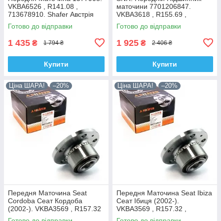
VKBA6526 , R141.08 ,
маточини 7701206847.
713678910. Shafer Австрія
VKBA3618 , R155.69 ,
713644120. Франція!
Готово до відправки
Готово до відправки
1 435
1 925
₴
₴
1 794 ₴
2 406 ₴
Купити
Купити
Ціна ШАРА!
–20%
Ціна ШАРА!
–20%
Передня Маточина Seat
Передня Маточина Seat Ibiza
Cordoba Сеат Кордоба
Сеат Ібиця (2002-).
(2002-). VKBA3569 , R157.32
VKBA3569 , R157.32 ,
, 713610470. Shafer Австрія
713610470. Shafer Австрія
Готово до відправки
Готово до відправки