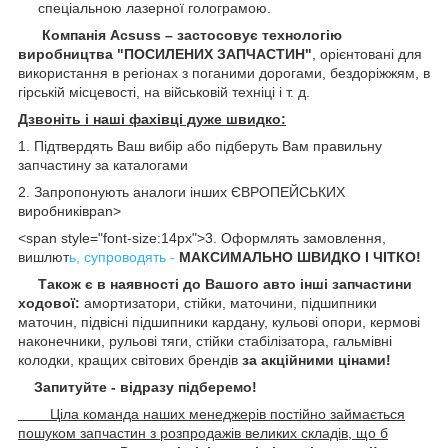
спеціальною лазерної голограмою.
Компанія Acsuss – застосовує технологію
виробництва "ПОСИЛЕНИХ ЗАПЧАСТИН"
, орієнтовані для
використання в регіонах з поганими дорогами, бездоріжжям, в
гірській місцевості, на військовій техніці і т. д.
Дзвоніть і наші фахівці дуже швидко:
1. Підтвердять Ваш вибір або підберуть Вам правильну
запчастину за каталогами
2. Запропонують аналоги інших ЄВРОПЕЙСЬКИХ
виробниківpan>
<span style="font-size:14px">3. Оформлять замовлення,
вишлют
ь, супроводять -
МАКСИМАЛЬНО ШВИДКО І ЧІТКО!
Також є в наявності до Вашого авто інші запчастини
ходової:
амортизатори, стійки, маточини,
підшипники
маточин, підвісні підшипники кардану,
кульові опори, кермові
наконечники, рульові тяги, стійки стабілізатора, гальмівні
колодки, кращих світових брендів
за акційними цінами!
Запитуйте - відразу підберемо!
Ціла команда наших менеджерів постійно займається
пошуком запчастин з розпродажів великих складів, що б