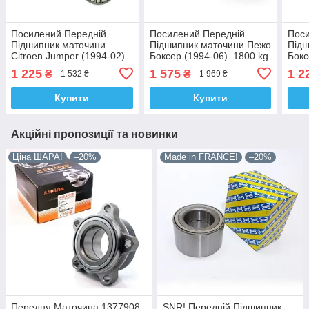
Посилений Передній
Посилений Передній
Поси
Підшипник маточини
Підшипник маточини Пежо
Підш
Citroen Jumper (1994-02).
Боксер (1994-06). 1800 kg.
Бокс
1800 kg. 2 шт! Korea -
Korea - ACSUSS!
1800
1 225
1 575
1 2
₴
₴
1 532 ₴
1 969 ₴
ACSUSS! VKBA3428 ,
VKBA3641 , R140.38 ,
ACS
R140.94 , 713650330
713640400
R140
Купити
Купити
Акційні пропозиції та новинки
Ціна ШАРА!
–20%
Made in FRANCE!
–20%
Передня Маточина 1377908.
SNR! Передній Підшипник