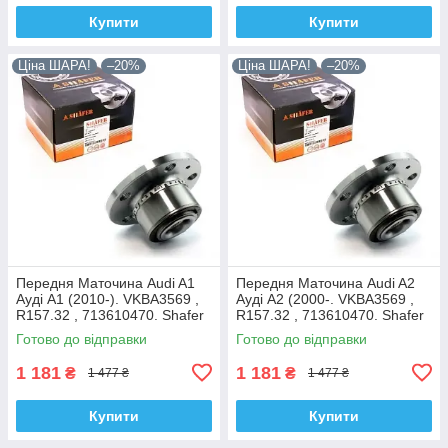
Купити
Купити
Ціна ШАРА!
–20%
Ціна ШАРА!
–20%
Передня Маточина Audi A1
Передня Маточина Audi A2
Ауді А1 (2010-). VKBA3569 ,
Ауді А2 (2000-. VKBA3569 ,
R157.32 , 713610470. Shafer
R157.32 , 713610470. Shafer
Австрія
Австрія
Готово до відправки
Готово до відправки
1 181
1 181
₴
₴
1 477 ₴
1 477 ₴
Купити
Купити