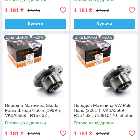
1 181
1 181
₴
₴
1 477 ₴
1 477 ₴
Купити
Купити
Ціна ШАРА!
–20%
Ціна ШАРА!
–20%
Передня Маточина Skoda
Передня Маточина VW Polo
Fabia Шкода Фабія (1999-).
Поло (2001-). VKBA3569 ,
VKBA3569 , R157.32 ,
R157.32 , 713610470. Shafer
713610470. Shafer Австрія
Австрія
Готово до відправки
Готово до відправки
1 181
1 181
₴
₴
1 477 ₴
1 477 ₴