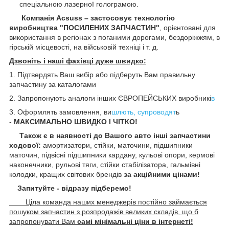
спеціальною лазерної голограмою.
Компанія Acsuss – застосовує технологію
виробництва "ПОСИЛЕНИХ ЗАПЧАСТИН"
, орієнтовані для
використання в регіонах з поганими дорогами, бездоріжжям, в
гірській місцевості, на військовій техніці і т. д.
Дзвоніть і наші фахівці дуже швидко:
1. Підтвердять Ваш вибір або підберуть Вам правильну
запчастину за каталогами
2. Запропонують аналоги інших ЄВРОПЕЙСЬКИХ виробникі
в
3. Оформлять замовлення, ви
шлють, супроводят
ь
-
МАКСИМАЛЬНО ШВИДКО І ЧІТКО!
Також є в наявності до Вашого авто інші запчастини
ходової:
амортизатори, стійки, маточини,
підшипники
маточин, підвісні підшипники кардану,
кульові опори, кермові
наконечники, рульові тяги, стійки стабілізатора, гальмівні
колодки, кращих світових брендів
за акційними цінами!
Запитуйте - відразу підберемо!
Ціла команда наших менеджерів постійно займається
пошуком запчастин з розпродажів великих складів, що б
запропонувати Вам
самі мінімальні ціни в інтернеті!