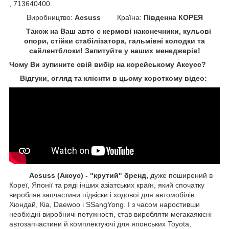
, 713640400.
Виробництво:
Acsuss
Країна:
Південна КОРЕЯ
Також на Ваш авто є кермові наконечники, кульові
опори, стійки стабілізатора, гальмівні колодки та
сайлентблоки!
Запитуйте у наших менеджерів!
Чому Ви зупините свій вибір на корейському Аксусс
?
Відгуки, огляд та клієнти в цьому короткому відео:
Acsuss (Аксус) - "крутий" бренд,
дуже поширений в
Кореї, Японії та ряді інших азіатських країн, який спочатку
виробляв запчастини підвіски і ходової для автомобілів
Хюндай, Кіа, Daewoo і SSangYong. І з часом наростивши
необхідні виробничі потужності, став виробляти мегакаякісні
автозапчастини й комплектуючі для японських Toyota,