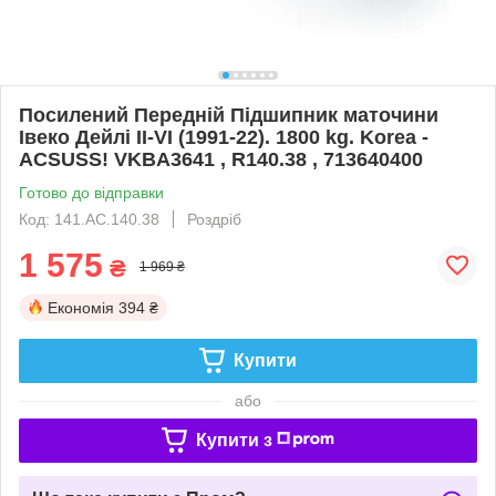
Посилений Передній Підшипник маточини
Івеко Дейлі II-VI (1991-22). 1800 kg. Korea -
ACSUSS! VKBA3641 , R140.38 , 713640400
Готово до відправки
Код: 141.AC.140.38
Роздріб
1 575
₴
1 969 ₴
Економія
394 ₴
Купити
або
Купити з