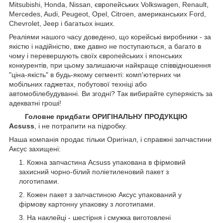
Mitsubishi, Honda, Nissan, європейських
Volkswagen, Renault,
Mercedes, Audi, Peugeot, Opel, Citroen, американських
Ford,
Chevrolet, Jeep
і багатьох інших.
Реаліями нашого часу доведено, що корейські виробники - за
якістю і надійністю, вже давно не поступаються, а багато в
чому і перевершують своїх європейських і японських
конкурентів, при цьому залишаючи найкраще співвідношення
"ціна-якість" в будь-якому сегменті: комп'ютерних чи
мобільних гаджетах, побутової техніці або
автомобілебудуванні. Ви згодні? Так вибирайте суперякість за
адекватні гроші!
Головне придбати ОРИГІНАЛЬНУ ПРОДУКЦІЮ
Acsuss
, і не потрапити на підробку.
Наша компанія продає тільки Оригінал, і справжні запчастини
Аксус захищені:
Кожна запчастина Acsuss упакована в фірмовий
захисний чорно-білий поліетиленовий пакет з
логотипами.
Кожен пакет з запчастиною Аксус упакований у
фірмову картонну упаковку з логотипами.
На наклейці - шестірня і смужка виготовлені