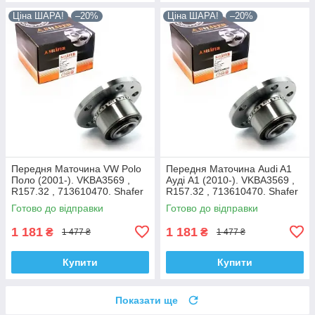
Ціна ШАРА!
–20%
Ціна ШАРА!
–20%
Передня Маточина VW Polo
Передня Маточина Audi A1
Поло (2001-). VKBA3569 ,
Ауді А1 (2010-). VKBA3569 ,
R157.32 , 713610470. Shafer
R157.32 , 713610470. Shafer
Австрія
Австрія
Готово до відправки
Готово до відправки
1 181
1 181
₴
₴
1 477 ₴
1 477 ₴
Купити
Купити
Показати ще