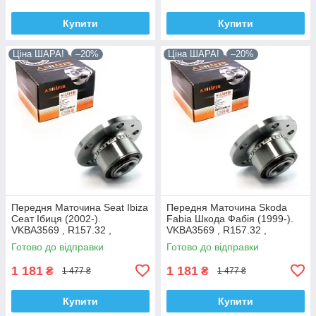
Купити
Купити
Ціна ШАРА!
–20%
Ціна ШАРА!
–20%
Передня Маточина Seat Ibiza
Передня Маточина Skoda
Сеат Ібиця (2002-).
Fabia Шкода Фабія (1999-).
VKBA3569 , R157.32 ,
VKBA3569 , R157.32 ,
713610470. Shafer Австрія
713610470. Shafer Австрія
Готово до відправки
Готово до відправки
1 181
1 181
₴
₴
1 477 ₴
1 477 ₴
Купити
Купити