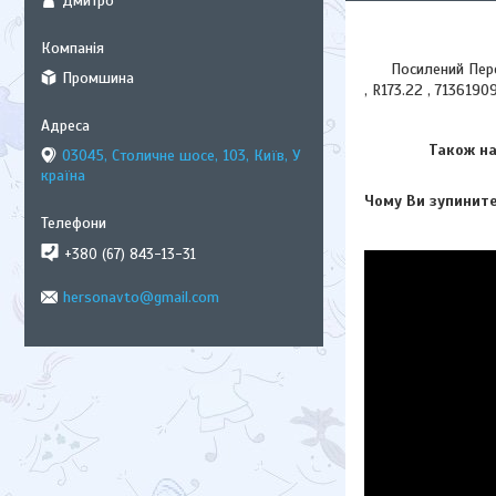
Дмитро
Посилений Передні
Промшина
, R173.22 , 7136190
Також на В
03045, Столичне шосе, 103, Київ, У
країна
Чому Ви зупините
+380 (67) 843-13-31
hersonavto@gmail.com