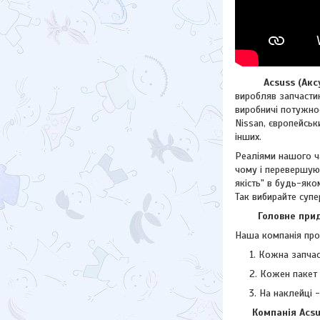
Acsuss (Аксус)
виробляв запчастин
виробничі потужнос
Nissan, європейсь
інших.
Реаліями нашого ча
чому і перевершую
якість" в будь-яко
Так вибирайте супе
Головне придба
Наша компанія прод
Кожна запчас
Кожен пакет 
На наклейці 
Компанія Acsuss