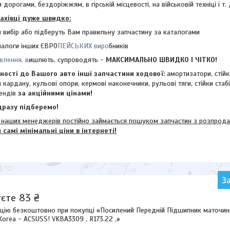
 дорогами, бездоріжжям, в гірській місцевості, на військовій техніці і т. 
фахівці дуже швидко:
 вибір або підберуть Вам правильну запчастину за каталогами
налоги інших ЄВРО
ПЕЙСЬКИХ виро
бників
влення, в
ишлють, супроводять -
МАКСИМАЛЬНО ШВИДКО І ЧІТКО!
ості до Вашого авто інші запчастини ходової:
амортизатори, стій
и кардану,
кульові опори, кермові наконечники, рульові тяги, стійки стаб
ендів
за акційними цінами!
разу підберемо!
их менеджерів постійно займається пошуком запчастин з розпродажі
м
самі мінімальні ціни в інтернеті!
З
єте 83 ₴
цію безкоштовно при покупці «Посилений Передній Підшипник маточин
 Korea - ACSUSS! VKBA3309 , R173.22 ,»