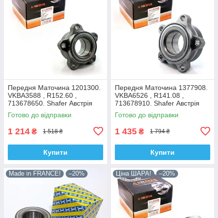
Передня Маточина 1201300.
Передня Маточина 1377908.
VKBA3588 , R152.60 ,
VKBA6526 , R141.08 ,
713678650. Shafer Австрія
713678910. Shafer Австрія
Готово до відправки
Готово до відправки
1 214
1 435
₴
₴
1 518 ₴
1 794 ₴
Купити
Купити
Made in FRANCE!
–20%
Ціна ШАРА!
–20%