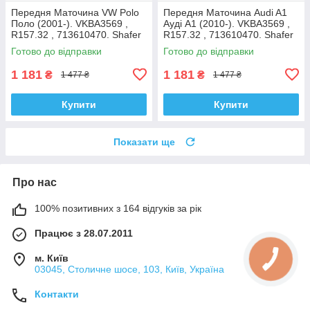
Передня Маточина VW Polo
Передня Маточина Audi A1
Поло (2001-). VKBA3569 ,
Ауді А1 (2010-). VKBA3569 ,
R157.32 , 713610470. Shafer
R157.32 , 713610470. Shafer
Австрія
Австрія
Готово до відправки
Готово до відправки
1 181
1 181
₴
₴
1 477 ₴
1 477 ₴
Купити
Купити
Показати ще
Про нас
100% позитивних з 164 відгуків за рік
Працює з 28.07.2011
м. Київ
03045, Столичне шосе, 103, Київ, Україна
Контакти