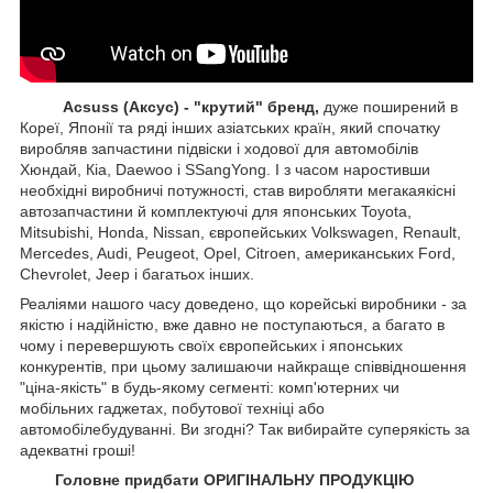
Acsuss (Аксус) - "крутий" бренд,
дуже поширений в
Кореї, Японії та ряді інших азіатських країн, який спочатку
виробляв запчастини підвіски і ходової для автомобілів
Хюндай, Кіа, Daewoo і SSangYong. І з часом наростивши
необхідні виробничі потужності, став виробляти мегакаякісні
автозапчастини й комплектуючі для японських Toyota,
Mitsubishi, Honda, Nissan, європейських
Volkswagen, Renault,
Mercedes, Audi, Peugeot, Opel, Citroen, американських
Ford,
Chevrolet, Jeep
і багатьох інших.
Реаліями нашого часу доведено, що корейські виробники - за
якістю і надійністю, вже давно не поступаються, а багато в
чому і перевершують своїх європейських і японських
конкурентів, при цьому залишаючи найкраще співвідношення
"ціна-якість" в будь-якому сегменті: комп'ютерних чи
мобільних гаджетах, побутової техніці або
автомобілебудуванні. Ви згодні? Так вибирайте суперякість за
адекватні гроші!
Головне придбати ОРИГІНАЛЬНУ ПРОДУКЦІЮ