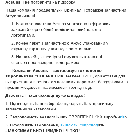
Acsuss
, і не потрапити на підробку.
Наша компанія продає тільки Оригінал, і справжні запчастини
Аксус захищені:
Кожна запчастина Acsuss упакована в фірмовий
захисний чорно-білий поліетиленовий пакет з
логотипами.
Кожен пакет з запчастиною Аксус упакований у
фірмову картонну упаковку з логотипами.
На наклейці - шестірня і смужка виготовлені
спеціальною лазерної голограмою.
Компанія Acsuss – застосовує технологію
виробництва "ПОСИЛЕНИХ ЗАПЧАСТИН"
, орієнтовані для
використання в регіонах з поганими дорогами, бездоріжжям, в
гірській місцевості, на військовій техніці і т. д.
Дзвоніть і наші фахівці дуже швидко:
1. Підтвердять Ваш вибір або підберуть Вам правильну
запчастину за каталогами
2. Запропонують аналоги інших ЄВРОПЕЙСЬКИХ виробни
ків
>
3. Оформлять замовлення,
вишлють, супровод
ять
-
МАКСИМАЛЬНО ШВИДКО І ЧІТКО!