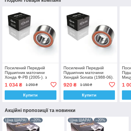
Подібні товари компанії
Посилений Передній
Посилений Передній
Поси
Підшипник маточини
Підшипник маточини
Підш
Хонда Ф-РВ (2005-). з
Хюндай Sonata (1988-06).
Мицу
ABS. Korea - ACSUSS!
Korea - ACSUSS!
(199
1 034
920
1 0
₴
₴
1 293 ₴
1 150 ₴
VKBA3961 , R174.61 ,
VKBA1970 , R173.14 ,
ACS
713617860
713619170
R173
Купити
Купити
Акційні пропозиції та новинки
Ціна ШАРА!
–20%
Ціна ШАРА!
–20%