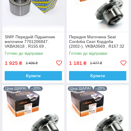
SNR! Передній Підшипник
Передня Маточина Seat
маточини 7701206847.
Cordoba Сеат Кордоба
VKBA3618 , R155.69 ,
(2002-). VKBA3569 , R157.32
713644120. Франція!
, 713610470. Shafer Австрія
Готово до відправки
Готово до відправки
1 925
1 181
₴
₴
2 406 ₴
1 477 ₴
Купити
Купити
Ціна ШАРА!
–20%
Ціна ШАРА!
–20%