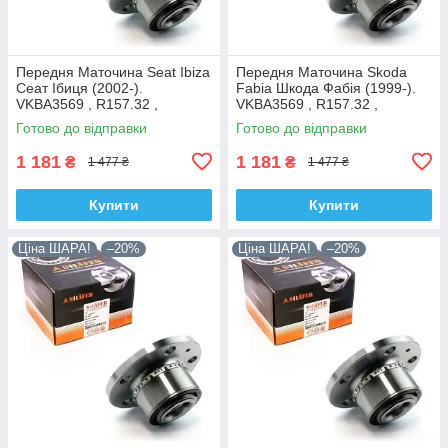
Передня Маточина Seat Ibiza
Передня Маточина Skoda
Сеат Ібиця (2002-).
Fabia Шкода Фабія (1999-).
VKBA3569 , R157.32 ,
VKBA3569 , R157.32 ,
713610470. Shafer Австрія
713610470. Shafer Австрія
Готово до відправки
Готово до відправки
1 181
1 181
₴
₴
1 477 ₴
1 477 ₴
Купити
Купити
Ціна ШАРА!
–20%
Ціна ШАРА!
–20%