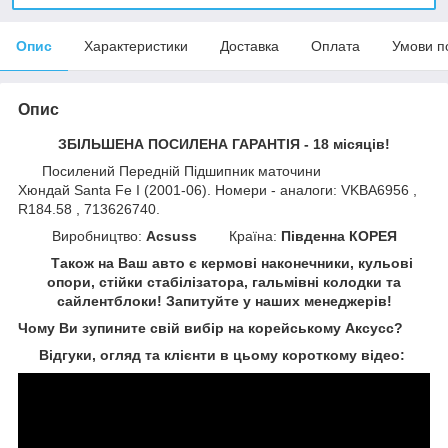
Опис
Характеристики
Доставка
Оплата
Умови п
Опис
ЗБІЛЬШЕНА ПОСИЛЕНА ГАРАНТІЯ - 18 місяців!
Посилений Передній Підшипник маточини
Хюндай Santa Fe I (2001-06). Номери - аналоги: VKBA6956 ,
R184.58 , 713626740.
Виробництво:
Acsuss
Країна:
Південна КОРЕЯ
Також на Ваш авто є кермові наконечники, кульові
опори, стійки стабілізатора, гальмівні колодки та
сайлентблоки!
Запитуйте у наших менеджерів!
Чому Ви зупините свій вибір на корейському Аксусс
?
Відгуки, огляд та клієнти в цьому короткому відео: