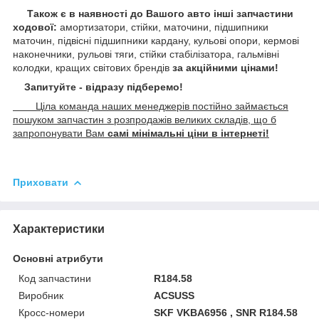
Також є в наявності до Вашого авто інші запчастини
ходової:
амортизатори, стійки, маточини,
підшипники
маточин, підвісні підшипники кардану,
кульові опори, кермові
наконечники, рульові тяги, стійки стабілізатора, гальмівні
колодки, кращих світових брендів
за акційними цінами!
Запитуйте - відразу підберемо!
Ціла команда наших менеджерів постійно займається
пошуком запчастин з розпродажів великих складів, що б
запропонувати Вам
самі мінімальні ціни в інтернеті!
Приховати
Характеристики
Основні атрибути
Код запчастини
R184.58
Виробник
ACSUSS
Кросс-номери
SKF VKBA6956 , SNR R184.58