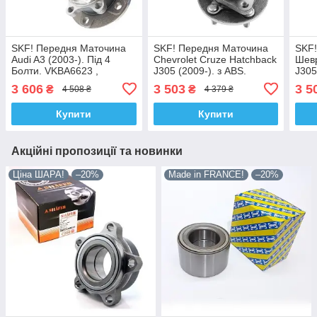
SKF! Передня Маточина
SKF! Передня Маточина
SKF
Audi A3 (2003-). Під 4
Chevrolet Cruze Hatchback
Шевр
Болти. VKBA6623 ,
J305 (2009-). з ABS.
J305
R154.56 , 713610610.
VKBA6714 , R153.66 ,
VKBA
3 606
3 503
3 5
₴
₴
4 508 ₴
4 379 ₴
Німеччина!
713644910. Німеччина!
7136
Купити
Купити
Акційні пропозиції та новинки
Ціна ШАРА!
–20%
Made in FRANCE!
–20%