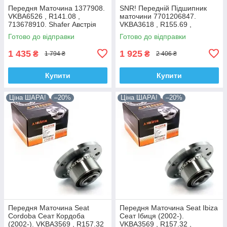
Передня Маточина 1377908.
SNR! Передній Підшипник
VKBA6526 , R141.08 ,
маточини 7701206847.
713678910. Shafer Австрія
VKBA3618 , R155.69 ,
713644120. Франція!
Готово до відправки
Готово до відправки
1 435
1 925
₴
₴
1 794 ₴
2 406 ₴
Купити
Купити
Ціна ШАРА!
–20%
Ціна ШАРА!
–20%
Передня Маточина Seat
Передня Маточина Seat Ibiza
Cordoba Сеат Кордоба
Сеат Ібиця (2002-).
(2002-). VKBA3569 , R157.32
VKBA3569 , R157.32 ,