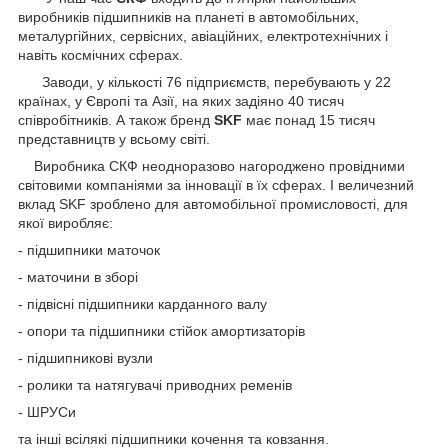
виробників підшипників на планеті в автомобільних,
металургійних, сервісних, авіаційних, електротехнічних і
навіть космічних сферах.
Заводи, у кількості 76 підприємств, перебувають у 22
країнах, у Європі та Азії, на яких задіяно 40 тисяч
співробітників. А також бренд
SKF
має понад 15 тисяч
представництв у всьому світі.
Виробника СКФ неодноразово нагороджено провідними
світовими компаніями за інновації в їх сферах. І величезний
вклад SKF зроблено для автомобільної промисловості, для
якої виробляє:
- підшипники маточок
- маточини в зборі
- підвісні підшипники карданного валу
- опори та підшипники стійок амортизаторів
- підшипникові вузли
- ролики та натягувачі приводних ременів
- ШРУСи
та інші всілякі підшипники кочення та ковзання.