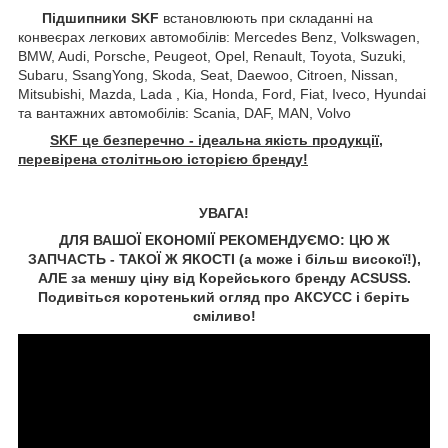
Підшипники SKF
встановлюють при складанні на
конвеєрах легкових автомобілів: Mercedes Benz, Volkswagen,
BMW, Audi, Porsche, Peugeot, Opel, Renault, Toyota, Suzuki,
Subaru, SsangYong, Skoda, Seat, Daewoo, Citroen, Nissan,
Mitsubishi, Mazda, Lada , Kia, Honda, Ford, Fiat, Iveco, Hyundai
та вантажних автомобілів: Scania, DAF, MAN, Volvo
SKF це безперечно - ідеальна якість продукції,
перевірена столітньою історією бренду!
УВАГА!
ДЛЯ ВАШОЇ ЕКОНОМІЇ РЕКОМЕНДУЄМО: ЦЮ Ж
ЗАПЧАСТЬ - ТАКОЇ Ж ЯКОСТІ (а може і більш високої!),
АЛЕ за меншу ціну від Корейського бренду ACSUSS.
Подивіться коротенький огляд про АКСУCC і беріть
сміливо!