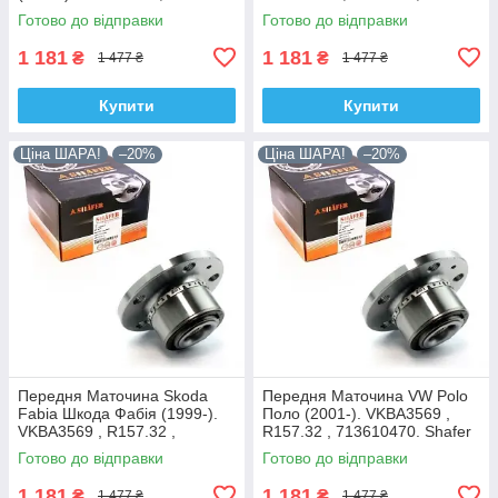
, 713610470. Shafer Австрія
713610470. Shafer Австрія
Готово до відправки
Готово до відправки
1 181
1 181
₴
₴
1 477 ₴
1 477 ₴
Купити
Купити
Ціна ШАРА!
–20%
Ціна ШАРА!
–20%
Передня Маточина Skoda
Передня Маточина VW Polo
Fabia Шкода Фабія (1999-).
Поло (2001-). VKBA3569 ,
VKBA3569 , R157.32 ,
R157.32 , 713610470. Shafer
713610470. Shafer Австрія
Австрія
Готово до відправки
Готово до відправки
1 181
1 181
₴
₴
1 477 ₴
1 477 ₴