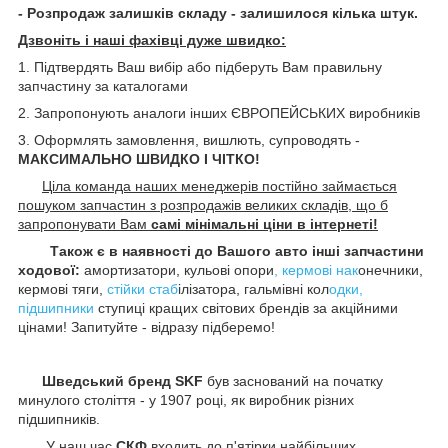
- Розпродаж залишків складу - залишилося кілька штук.
Дзвоніть і наші фахівці дуже швидко:
1. Підтвердять Ваш вибір або підберуть Вам правильну
запчастину за каталогами
2. Запропонують аналоги інших ЄВРОПЕЙСЬКИХ виробників
3. Оформлять замовлення, вишлють, супроводять -
МАКСИМАЛЬНО ШВИДКО І ЧІТКО!
Ціла команда наших менеджерів постійно займається
пошуком запчастин з розпродажів великих складів, що б
запропонувати Вам
самі мінімальні ціни в інтернеті!
Також є в наявності до Вашого авто інші запчастини
ходової:
амортизатори, кульові опори
, кермові нак
онечники,
кермові тяги,
стійки стаб
ілізатора, гальмівні кол
одки,
підшипники
ступиці кращих світових брендів за акційними
цінами! Запитуйте - відразу підберемо!
Шведський бренд SKF
був заснований на початку
минулого століття - у 1907 році, як виробник різних
підшипників.
У наш час
СКФ
входить до п'ятірки найбільших