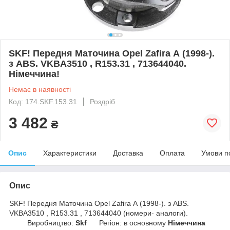
SKF! Передня Маточина Opel Zafira A (1998-).
з ABS. VKBA3510 , R153.31 , 713644040.
Німеччина!
Немає в наявності
Код: 174.SKF.153.31
Роздріб
3 482
₴
Опис
Характеристики
Доставка
Оплата
Умови п
Опис
SKF! Передня Маточина Opel Zafira A (1998-). з ABS.
VKBA3510 , R153.31 , 713644040 (номери- аналоги).
Виробництво:
Skf
Регіон: в основному
Німеччина