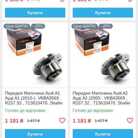
Купити
Купити
Ціна ШАРА!
–20%
Ціна ШАРА!
–20%
Передня Маточина Audi A1
Передня Маточина Audi A2
Ауді А1 (2010-). VKBA3569 ,
Ауді А2 (2000-. VKBA3569 ,
R157.32 , 713610470. Shafer
R157.32 , 713610470. Shafer
Австрія
Австрія
Готово до відправки
Готово до відправки
1 181
1 181
₴
₴
1 477 ₴
1 477 ₴
Купити
Купити