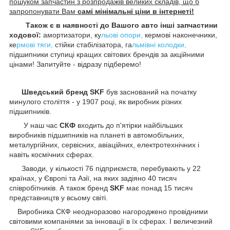
пошуком запчастин з розпродажів великих складів, що б
запропонувати Вам
самі мінімальні ціни в інтернеті!
Також є в наявності до Вашого авто інші запчастини
ходової:
амортизатори, ку
льові опори,
кермові наконечники,
ке
рмові тяги,
стійки стабілізатора, га
льмівні колодки,
підшипники ступиці кращих світових брендів за акційними
цінами! Запитуйте - відразу підберемо!
Шведський бренд SKF
був заснований на початку
минулого століття - у 1907 році, як виробник різних
підшипників.
У наш час
СКФ
входить до п'ятірки найбільших
виробників підшипників на планеті в автомобільних,
металургійних, сервісних, авіаційних, електротехнічних і
навіть космічних сферах.
Заводи, у кількості 76 підприємств, перебувають у 22
країнах, у Європі та Азії, на яких задіяно 40 тисяч
співробітників. А також бренд
SKF
має понад 15 тисяч
представництв у всьому світі.
Виробника СКФ неодноразово нагороджено провідними
світовими компаніями за інновації в їх сферах. І величезний