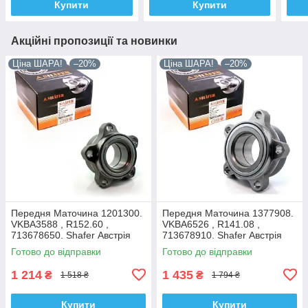
Купити
Купити
Акційні пропозиції та новинки
Ціна ШАРА!
–20%
Ціна ШАРА!
–20%
Передня Маточина 1201300.
Передня Маточина 1377908.
VKBA3588 , R152.60 ,
VKBA6526 , R141.08 ,
713678650. Shafer Австрія
713678910. Shafer Австрія
Готово до відправки
Готово до відправки
1 214
1 435
₴
₴
1 518 ₴
1 794 ₴
Купити
Купити