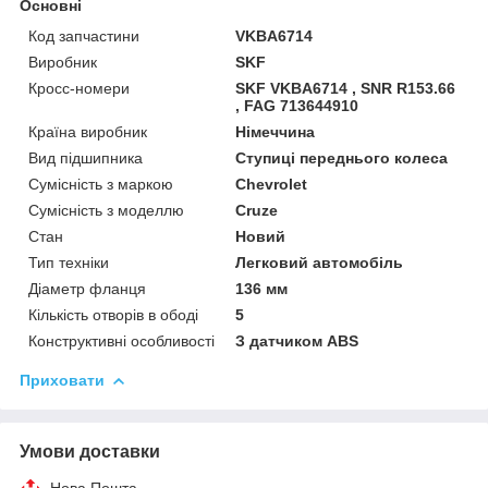
Основні
Код запчастини
VKBA6714
Виробник
SKF
Кросс-номери
SKF VKBA6714 , SNR R153.66
, FAG 713644910
Країна виробник
Німеччина
Вид підшипника
Ступиці переднього колеса
Сумісність з маркою
Chevrolet
Сумісність з моделлю
Cruze
Стан
Новий
Тип техніки
Легковий автомобіль
Діаметр фланця
136 мм
Кількість отворів в ободі
5
Конструктивні особливості
З датчиком ABS
Приховати
Умови доставки
Нова Пошта