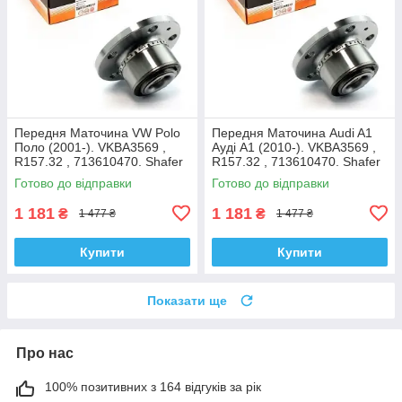
Передня Маточина VW Polo
Передня Маточина Audi A1
Поло (2001-). VKBA3569 ,
Ауді А1 (2010-). VKBA3569 ,
R157.32 , 713610470. Shafer
R157.32 , 713610470. Shafer
Австрія
Австрія
Готово до відправки
Готово до відправки
1 181
1 181
₴
₴
1 477 ₴
1 477 ₴
Купити
Купити
Показати ще
Про нас
100% позитивних з 164 відгуків за рік