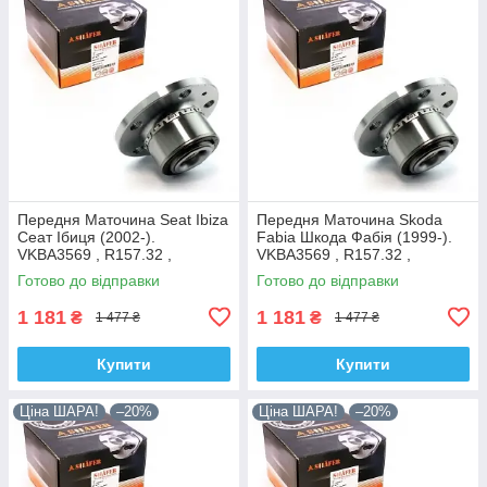
Передня Маточина Seat Ibiza
Передня Маточина Skoda
Сеат Ібиця (2002-).
Fabia Шкода Фабія (1999-).
VKBA3569 , R157.32 ,
VKBA3569 , R157.32 ,
713610470. Shafer Австрія
713610470. Shafer Австрія
Готово до відправки
Готово до відправки
1 181
1 181
₴
₴
1 477 ₴
1 477 ₴
Купити
Купити
Ціна ШАРА!
–20%
Ціна ШАРА!
–20%