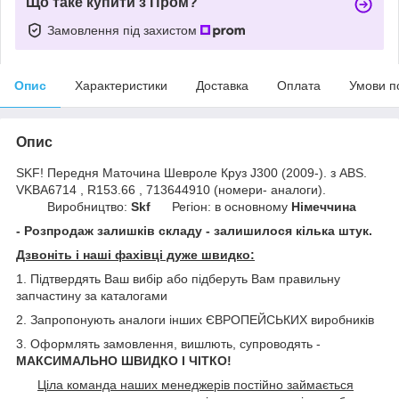
Що таке купити з Пром?
Замовлення під захистом
Опис
Характеристики
Доставка
Оплата
Умови п
Опис
SKF! Передня Маточина Шевроле Круз J300 (2009-). з ABS.
VKBA6714 , R153.66 , 713644910 (номери- аналоги).
Виробництво:
Skf
Регіон: в основному
Німеччина
- Розпродаж залишків складу - залишилося кілька штук.
Дзвоніть і наші фахівці дуже швидко:
1. Підтвердять Ваш вибір або підберуть Вам правильну
запчастину за каталогами
2. Запропонують аналоги інших ЄВРОПЕЙСЬКИХ виробників
3. Оформлять замовлення, вишлють, супроводять -
МАКСИМАЛЬНО ШВИДКО І ЧІТКО!
Ціла команда наших менеджерів постійно займається