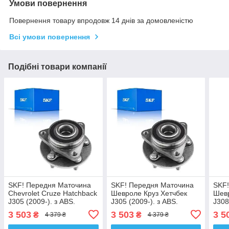
Умови повернення
Повернення товару впродовж 14 днів за домовленістю
Всі умови повернення
Подібні товари компанії
SKF! Передня Маточина
SKF! Передня Маточина
SKF
Chevrolet Cruze Hatchback
Шевроле Круз Хетчбек
Шевр
J305 (2009-). з ABS.
J305 (2009-). з ABS.
J308
VKBA6714 , R153.66 ,
VKBA6714 , R153.66 ,
VKBA
3 503
3 503
3 5
₴
₴
4 379 ₴
4 379 ₴
713644910. Німеччина!
713644910. Німеччина!
7136