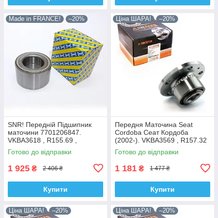
Made in FRANCE!
–20%
Ціна ШАРА!
–20%
SNR! Передній Підшипник
Передня Маточина Seat
маточини 7701206847.
Cordoba Сеат Кордоба
VKBA3618 , R155.69 ,
(2002-). VKBA3569 , R157.32
713644120. Франція!
, 713610470. Shafer Австрія
Готово до відправки
Готово до відправки
1 925
1 181
₴
₴
2 406 ₴
1 477 ₴
Купити
Купити
Ціна ШАРА!
–20%
Ціна ШАРА!
–20%