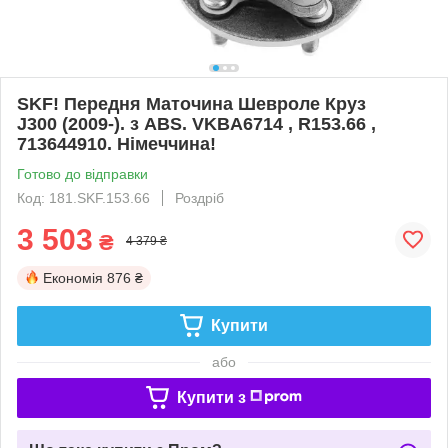
SKF! Передня Маточина Шевроле Круз
J300 (2009-). з ABS. VKBA6714 , R153.66 ,
713644910. Німеччина!
Готово до відправки
Код: 181.SKF.153.66
Роздріб
3 503
₴
4 379 ₴
Економія
876 ₴
Купити
або
Купити з