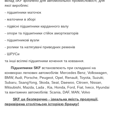
вклад SKF зроблено для автомобільної промисловості, для
якої виробляє:
- підшипники маточок
- маточини в зборі
- підвісні підшипники карданного валу
- опори та підшипники стійок амортизаторів
- підшипникові вузли
- ролики та натягувачі приводних ременів
- ШРУСи
та інші всілякі підшипники кочення та ковзання.
Підшипники SKF
встановлюють при складанні на
конвеєрах легкових автомобілів: Mercedes Benz, Volkswagen,
BMW, Audi, Porsche, Peugeot, Opel, Renault, Toyota, Suzuki,
Subaru, SsangYong, Skoda, Seat, Daewoo, Citroen, Nissan,
Mitsubishi, Mazda, Lada , Kia, Honda, Ford, Fiat, Iveco, Hyundai
та вантажних автомобілів: Scania, DAF, MAN, Volvo
SKF це безперечно - ідеальна якість продукції,
перевірена столітньою історією бренду!