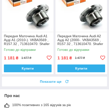
Передня Маточина Audi A1
Передня Маточина Audi A2
Ауді А1 (2010-). VKBA3569 ,
Ауді А2 (2000-. VKBA3569 ,
R157.32 , 713610470. Shafer
R157.32 , 713610470. Shafer
Австрія
Австрія
Готово до відправки
Готово до відправки
1 181
1 181
₴
₴
1 477 ₴
1 477 ₴
Купити
Купити
Показати ще
Про нас
100% позитивних з 165 відгуків за рік