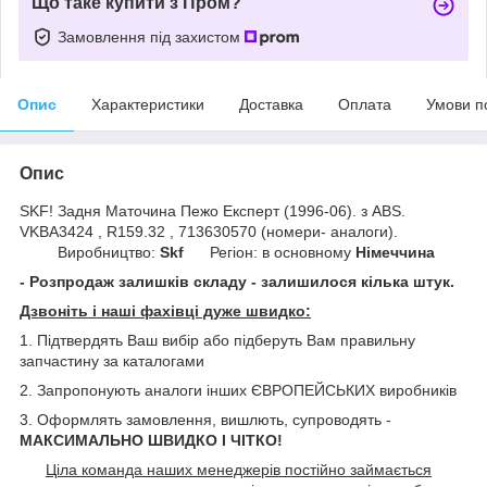
Що таке купити з Пром?
Замовлення під захистом
Опис
Характеристики
Доставка
Оплата
Умови п
Опис
SKF! Задня Маточина Пежо Експерт (1996-06). з ABS.
VKBA3424 , R159.32 , 713630570 (номери- аналоги).
Виробництво:
Skf
Регіон: в основному
Німеччина
- Розпродаж залишків складу - залишилося кілька штук.
Дзвоніть і наші фахівці дуже швидко:
1. Підтвердять Ваш вибір або підберуть Вам правильну
запчастину за каталогами
2. Запропонують аналоги інших ЄВРОПЕЙСЬКИХ виробників
3. Оформлять замовлення, вишлють, супроводять -
МАКСИМАЛЬНО ШВИДКО І ЧІТКО!
Ціла команда наших менеджерів постійно займається