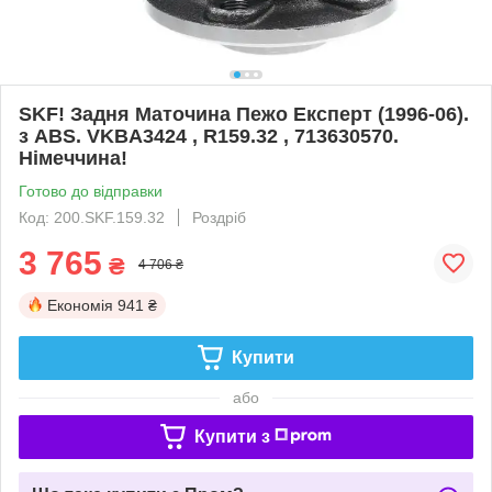
SKF! Задня Маточина Пежо Експерт (1996-06).
з ABS. VKBA3424 , R159.32 , 713630570.
Німеччина!
Готово до відправки
Код: 200.SKF.159.32
Роздріб
3 765
₴
4 706 ₴
Економія
941 ₴
Купити
або
Купити з