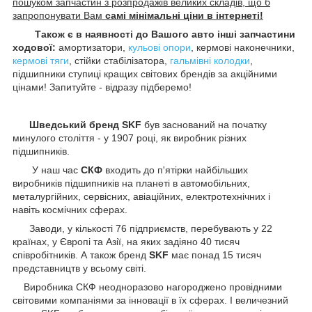
пошуком запчастин з розпродажів великих складів, що б
запропонувати Вам
самі мінімальні ціни в інтернеті!
Також є в наявності до Вашого авто інші запчастини
ходової:
амортизатори,
кульові опори
, кермові наконечники,
кермові тяги
, стійки стабілізатора,
гальмівні колодки
,
підшипники ступиці кращих світових брендів за акційними
цінами! Запитуйте - відразу підберемо!
Шведський бренд SKF
був заснований на початку
минулого століття - у 1907 році, як виробник різних
підшипників.
У наш час
СКФ
входить до п'ятірки найбільших
виробників підшипників на планеті в автомобільних,
металургійних, сервісних, авіаційних, електротехнічних і
навіть космічних сферах.
Заводи, у кількості 76 підприємств, перебувають у 22
країнах, у Європі та Азії, на яких задіяно 40 тисяч
співробітників. А також бренд
SKF
має понад 15 тисяч
представництв у всьому світі.
Виробника СКФ неодноразово нагороджено провідними
світовими компаніями за інновації в їх сферах. І величезний