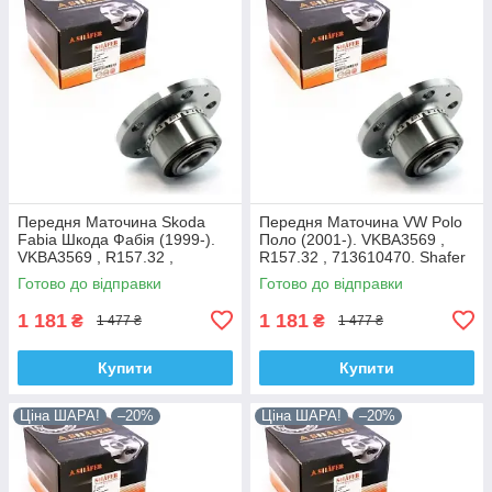
Передня Маточина Skoda
Передня Маточина VW Polo
Fabia Шкода Фабія (1999-).
Поло (2001-). VKBA3569 ,
VKBA3569 , R157.32 ,
R157.32 , 713610470. Shafer
713610470. Shafer Австрія
Австрія
Готово до відправки
Готово до відправки
1 181
1 181
₴
₴
1 477 ₴
1 477 ₴
Купити
Купити
Ціна ШАРА!
–20%
Ціна ШАРА!
–20%