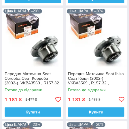
Ціна ШАРА!
–20%
Ціна ШАРА!
–20%
Передня Маточина Seat
Передня Маточина Seat Ibiza
Cordoba Сеат Кордоба
Сеат Ібиця (2002-).
(2002-). VKBA3569 , R157.32
VKBA3569 , R157.32 ,
, 713610470. Shafer Австрія
713610470. Shafer Австрія
Готово до відправки
Готово до відправки
1 181
1 181
₴
₴
1 477 ₴
1 477 ₴
Купити
Купити
Ціна ШАРА!
–20%
Ціна ШАРА!
–20%