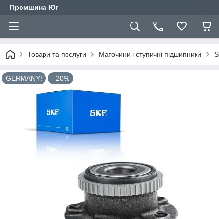
Промшина Юг
Товари та послуги
Маточини і ступичні підшипники
S
GERMANY!
–20%