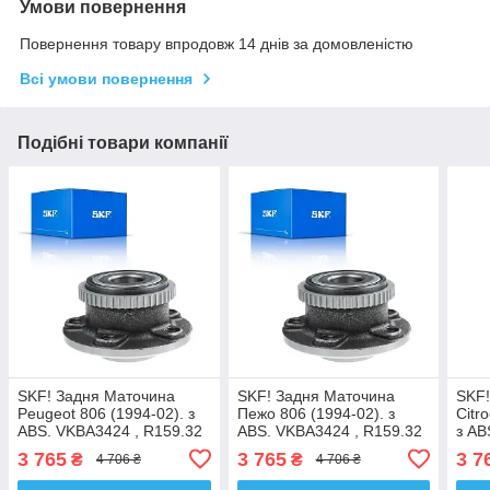
Умови повернення
Повернення товару впродовж 14 днів за домовленістю
Всі умови повернення
Подібні товари компанії
SKF! Задня Маточина
SKF! Задня Маточина
SKF!
Peugeot 806 (1994-02). з
Пежо 806 (1994-02). з
Citr
ABS. VKBA3424 , R159.32
ABS. VKBA3424 , R159.32
з AB
, 713630570. Німеччина!
, 713630570. Німеччина!
R159
3 765
3 765
3 7
₴
₴
4 706 ₴
4 706 ₴
Німе