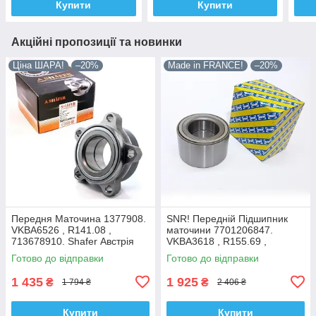
Купити
Купити
Акційні пропозиції та новинки
Ціна ШАРА!
–20%
Made in FRANCE!
–20%
Передня Маточина 1377908.
SNR! Передній Підшипник
VKBA6526 , R141.08 ,
маточини 7701206847.
713678910. Shafer Австрія
VKBA3618 , R155.69 ,
713644120. Франція!
Готово до відправки
Готово до відправки
1 435
1 925
₴
₴
1 794 ₴
2 406 ₴
Купити
Купити