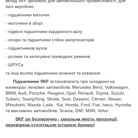
вклад SKF зроблено для автомобільної промисловості, для
якої виробляє:
- підшипники маточок
- маточини в зборі
- підвісні підшипники карданного валу
- опори та підшипники стійок амортизаторів
- підшипникові вузли
- ролики та натягувачі приводних ременів
- ШРУСи
та інші всілякі підшипники кочення та ковзання.
Підшипники SKF
встановлюють при складанні на
конвеєрах легкових автомобілів: Mercedes Benz, Volkswagen,
BMW, Audi, Porsche, Peugeot, Opel, Renault, Toyota, Suzuki,
Subaru, SsangYong, Skoda, Seat, Daewoo, Citroen, Nissan,
Mitsubishi, Mazda, Lada , Kia, Honda, Ford, Fiat, Iveco, Hyundai
та вантажних автомобілів: Scania, DAF, MAN, Volvo
SKF це безперечно - ідеальна якість продукції,
перевірена столітньою історією бренду!